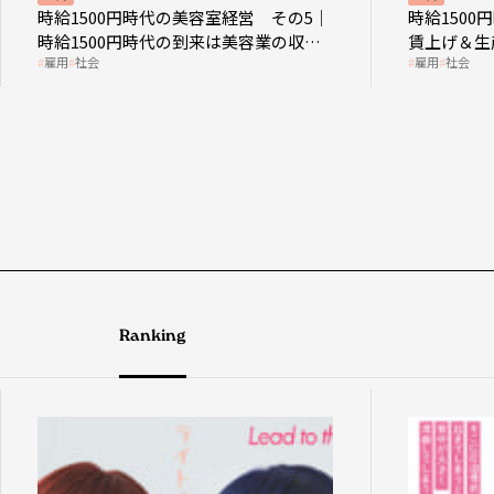
時給1500円時代の美容室経営 その5｜
時給150
時給1500円時代の到来は美容業の収益
賃上げ＆生
雇用
社会
雇用
社会
構造を見直す契機
成金活用
Ranking