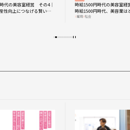
0円時代の美容室経営 その4｜
時給1500円時代の美容室経
産性向上につなげる賢い助
時給1500円時代、美容業は
雇用
社会
影響を受けるのか？