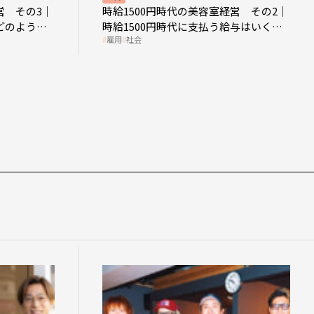
営 その3｜
時給1500円時代の美容室経営 その2｜
どのような
時給1500円時代に支払う給与はいくら
雇用
社会
なのか