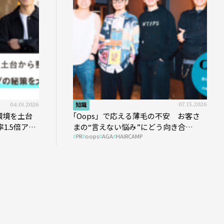
04.01.2026
知識
07.13.2026
環境を土台
｢Oops」で応える薄毛の不安 お客さ
1.5倍アッ
まの“言えない悩み”にどう向き合
PR
oops
AGA
HAIRCAMP
う？ ＃01