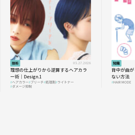
技術
03.27.2026
知識
理想の仕上がりから逆算するヘアカラ
背中が曲が
ー術｜Design.1
ない方法
ヘアカラー
ブリーチ
処理剤
ライトナー
HAIR MODE
ダメージ抑制