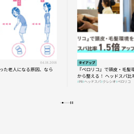
04.18.2018
タイアップ
った老人になる原因、なら
『ペロリコ』で頭皮・毛髪
から整える！ ヘッドスパ比率
PR
ヘッドスパ
クレシオ
ペロリコ
プの秘策を大公開