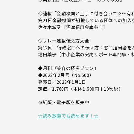
◇連載「金融機関と上手に付き合うコツ～有
第21回金融機関が組織している団体への加入
佐々木城夛［沼津信用金庫参与］
◇リレー連載伝え方大全
第12回 行政窓口への伝え方：窓口担当者を
増田葉子［中小企業の実務サポート専門家・
◆月刊『美容の経営プラン』
◆2023年2月号（No.500）
発売日／2023年1月1日
定価／1,760円（本体1,600円＋10％税）
※紙版・電子版を販売中
☆読み放題でも読めます！☆