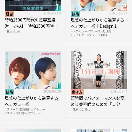
経営
2026.04.02
技術
2026.03.27
時給1500円時代の美容室経
理想の仕上がりから逆算する
営 その1｜時給1500円時代
ヘアカラー術｜Design.1
雇用
社会
ヘアカラー
ブリーチ
処理剤
へ向かう社会的背景
ライトナー
ダメージ抑制
技術
2026.03.20
働き方
2026.03.17
理想の仕上がりから逆算する
短時間でパフォーマンスを高
ヘアカラー術
める美容師のための「１分ヨ
ブリーチ
処理剤
ライトナー
健康
1分ヨガ
ガ」講座｜実践編
ダメージ抑制
ヘアカラー