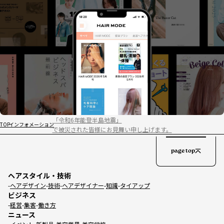
「令和6年能登半島地震」
TOP
インフォメーション
で被災された皆様にお見舞い申し上げます。
page top
ヘアスタイル・技術
ヘアデザイン
技術
ヘアデザイナー
知識
タイアップ
ビジネス
経営
集客
働き方
ニュース