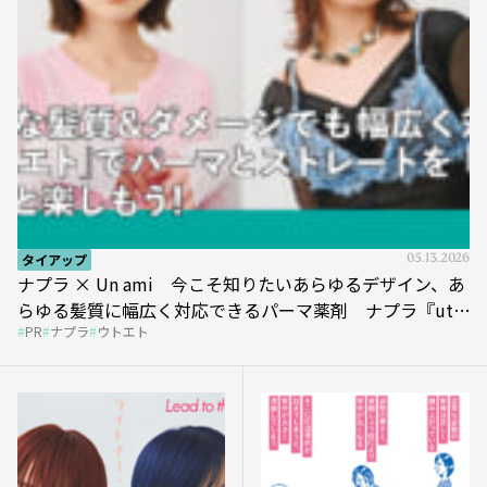
タイアップ
05.13.2026
ナプラ × Un ami 今こそ知りたいあらゆるデザイン、あ
らゆる髪質に幅広く対応できるパーマ薬剤 ナプラ『ut-
PR
ナプラ
ウトエト
et』