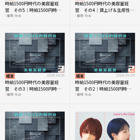
時給1500円時代の美容室経
時給1500円時代の美容室経
営 その5｜時給1500円時代
営 その4｜賃上げ＆生産性向
雇用
社会
雇用
社会
の到来は美容業の収益構造を
上につなげる賢い助成金活用
見直す契機
経営
2026.04.16
経営
2026.04.09
時給1500円時代の美容室経
時給1500円時代の美容室経
営 その3｜時給1500円時
営 その2｜時給1500円時代
雇用
社会
雇用
社会
代、美容業はどのような影響
に支払う給与はいくらなのか
を受けるのか？