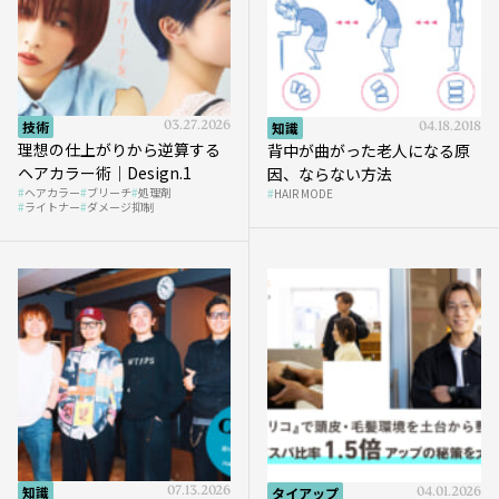
技術
03.27.2026
知識
04.18.2018
理想の仕上がりから逆算する
背中が曲がった老人になる原
ヘアカラー術｜Design.1
因、ならない方法
ヘアカラー
ブリーチ
処理剤
HAIR MODE
ライトナー
ダメージ抑制
知識
07.13.2026
タイアップ
04.01.2026