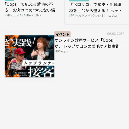
｢Oops」で応える薄毛の不
『ペロリコ』で頭皮・毛髪環
安 お客さまの“言えない悩
境を土台から整える！ ヘッド
PR
oops
AGA
HAIRCAMP
み”にどう向き合う？ ＃01
PR
ヘッドスパ
クレシオ
ペロリコ
スパ比率1.5倍アップの秘策を
大公開
イベント
06.02.2026
オンライン診療サービス「Oops」
が、 トップサロンの薄毛ケア提案術を
PR
oops
HAIRCAMPで公開！