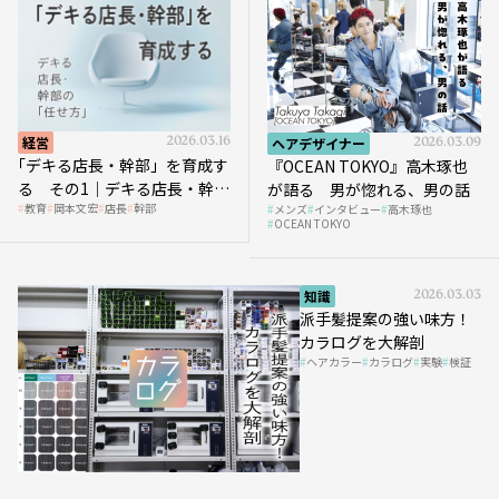
経営
2026.03.16
ヘアデザイナー
2026.03.09
｢デキる店長・幹部」を育成す
『OCEAN TOKYO』高木琢也
る その1｜デキる店長・幹部
が語る 男が惚れる、男の話
教育
岡本文宏
店長
幹部
メンズ
インタビュー
高木琢也
の「任せ方」
OCEAN TOKYO
知識
2026.03.03
派手髪提案の強い味方！
カラログを大解剖
ヘアカラー
カラログ
実験
検証