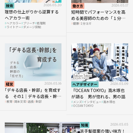
技術
2026.03.20
働き方
2026.03.17
理想の仕上がりから逆算する
短時間でパフォーマンスを高
ヘアカラー術
める美容師のための「１分ヨ
ヘアカラー
ブリーチ
処理剤
健康
1分ヨガ
ガ」講座｜実践編
ライトナー
ダメージ抑制
経営
2026.03.16
ヘアデザイナー
2026.03.09
｢デキる店長・幹部」を育成す
『OCEAN TOKYO』高木琢也
る その1｜デキる店長・幹部
が語る 男が惚れる、男の話
教育
岡本文宏
店長
幹部
メンズ
インタビュー
高木琢也
の「任せ方」
OCEAN TOKYO
知識
2026.03.03
派手髪提案の強い味方！