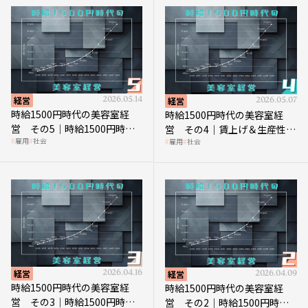
経営
2026.05.14
経営
2026.05.07
時給1500円時代の美容室経
時給1500円時代の美容室経
営 その5｜時給1500円時代
営 その4｜賃上げ＆生産性向
雇用
社会
雇用
社会
の到来は美容業の収益構造を
上につなげる賢い助成金活用
見直す契機
経営
2026.04.16
経営
2026.04.09
時給1500円時代の美容室経
時給1500円時代の美容室経
営 その3｜時給1500円時
営 その2｜時給1500円時代