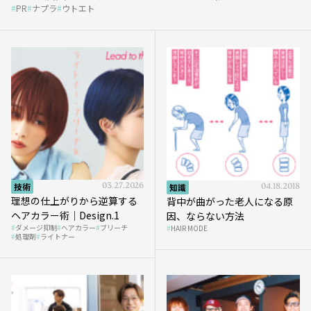
PR
ナプラ
ウトエト
et』
技術
03.27.2026
知識
04.18.2018
理想の仕上がりから逆算する
背中が曲がった老人になる原
ヘアカラー術｜Design.1
因、ならない方法
ダメージ抑制
ヘアカラー
ブリーチ
HAIR MODE
処理剤
ライトナー