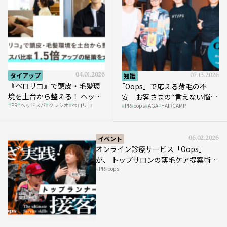
タイアップ
04.01.2026
知識
07.13.2026
『ペロリコ』で頭皮・毛髪環
｢Oops」で応える薄毛の不
境を土台から整える！ ヘッド
安 お客さまの“言えない悩
PR
ヘッドスパ
クレシオ
ペロリコ
スパ比率1.5倍アップの秘策を
PR
oops
AGA
HAIRCAMP
み”にどう向き合う？ ＃01
大公開
イベント
06.02.2026
オンライン診療サービス「Oops」
が、 トップサロンの薄毛ケア提案術を
PR
oops
HAIRCAMPで公開！