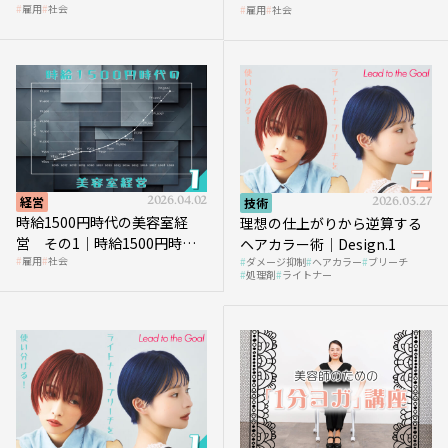
雇用
社会
雇用
社会
代、美容業はどのような影響
に支払う給与はいくらなのか
を受けるのか？
経営
2026.04.02
技術
2026.03.27
時給1500円時代の美容室経
理想の仕上がりから逆算する
営 その1｜時給1500円時代
ヘアカラー術｜Design.1
雇用
社会
ダメージ抑制
ヘアカラー
ブリーチ
へ向かう社会的背景
処理剤
ライトナー