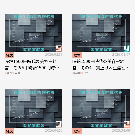
経営
2026.05.14
経営
2026.05.07
時給1500円時代の美容室経
時給1500円時代の美容室経
営 その5｜時給1500円時代
営 その4｜賃上げ＆生産性向
社会
雇用
雇用
社会
の到来は美容業の収益構造を
上につなげる賢い助成金活用
見直す契機
経営
2026.04.16
経営
2026.04.09