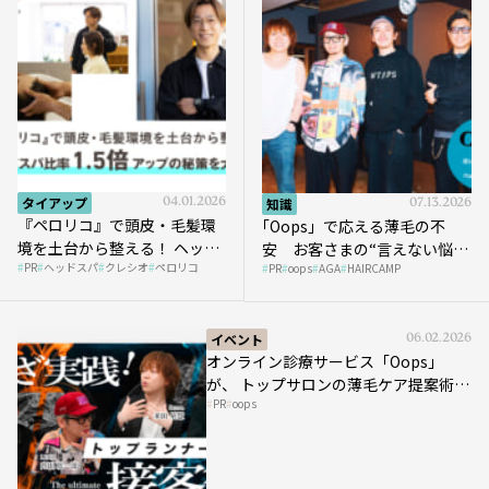
タイアップ
04.01.2026
知識
07.13.2026
『ペロリコ』で頭皮・毛髪環
｢Oops」で応える薄毛の不
境を土台から整える！ ヘッド
安 お客さまの“言えない悩
PR
ヘッドスパ
クレシオ
ペロリコ
スパ比率1.5倍アップの秘策を
PR
oops
AGA
HAIRCAMP
み”にどう向き合う？ ＃01
大公開
イベント
06.02.2026
オンライン診療サービス「Oops」
が、 トップサロンの薄毛ケア提案術を
PR
oops
HAIRCAMPで公開！