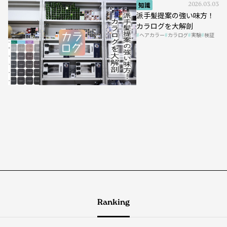
知識
2026.03.03
派手髪提案の強い味方！
カラログを大解剖
ヘアカラー
カラログ
実験
検証
Ranking