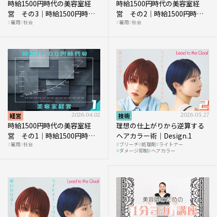
時給1500円時代の美容室経
時給1500円時代の美容室経
営 その3｜時給1500円時
営 その2｜時給1500円時代
雇用
社会
雇用
社会
代、美容業はどのような影響
に支払う給与はいくらなのか
を受けるのか？
経営
2026.04.02
技術
2026.03.27
時給1500円時代の美容室経
理想の仕上がりから逆算する
営 その1｜時給1500円時代
ヘアカラー術｜Design.1
雇用
社会
ブリーチ
処理剤
ライトナー
へ向かう社会的背景
ダメージ抑制
ヘアカラー