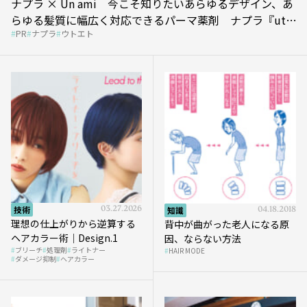
ナプラ × Un ami 今こそ知りたいあらゆるデザイン、あ
らゆる髪質に幅広く対応できるパーマ薬剤 ナプラ『ut-
PR
ナプラ
ウトエト
et』
技術
03.27.2026
知識
04.18.2018
理想の仕上がりから逆算する
背中が曲がった老人になる原
ヘアカラー術｜Design.1
因、ならない方法
ブリーチ
処理剤
ライトナー
HAIR MODE
ダメージ抑制
ヘアカラー