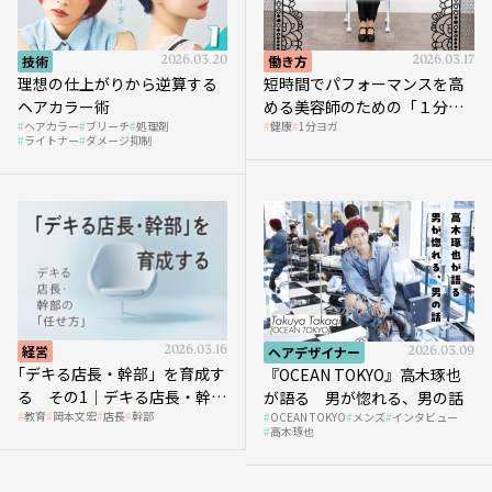
技術
2026.03.20
働き方
2026.03.17
理想の仕上がりから逆算する
短時間でパフォーマンスを高
ヘアカラー術
める美容師のための「１分ヨ
ヘアカラー
ブリーチ
処理剤
健康
1分ヨガ
ガ」講座｜実践編
ライトナー
ダメージ抑制
経営
2026.03.16
ヘアデザイナー
2026.03.09
｢デキる店長・幹部」を育成す
『OCEAN TOKYO』高木琢也
る その1｜デキる店長・幹部
が語る 男が惚れる、男の話
教育
岡本文宏
店長
幹部
OCEAN TOKYO
メンズ
インタビュー
の「任せ方」
高木琢也