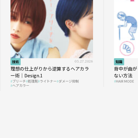
技術
03.27.2026
知識
理想の仕上がりから逆算するヘアカラ
背中が曲が
ー術｜Design.1
ない方法
ブリーチ
処理剤
ライトナー
ダメージ抑制
HAIR MODE
ヘアカラー