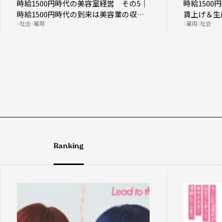
時給1500円時代の美容室経営 その5｜
時給150
時給1500円時代の到来は美容業の収益
賃上げ＆生
社会
雇用
雇用
社会
構造を見直す契機
成金活用
Ranking