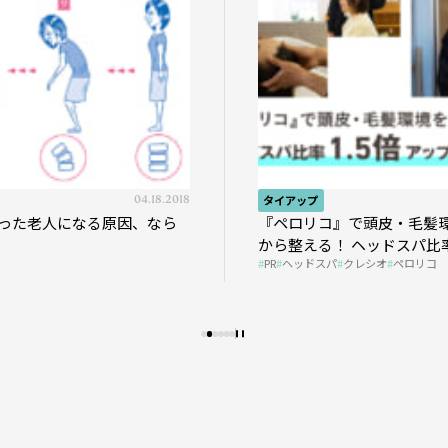
04.18.2018
タイアップ
った老人になる原因、なら
『ペロリコ』で頭皮・毛髪
から整える！ ヘッドスパ比率
PR
ヘッドスパ
クレシオ
ペロリコ
プの秘策を大公開