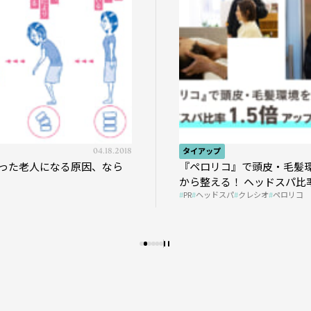
04.18.2018
タイアップ
った老人になる原因、なら
『ペロリコ』で頭皮・毛髪
から整える！ ヘッドスパ比率
PR
ヘッドスパ
クレシオ
ペロリコ
プの秘策を大公開