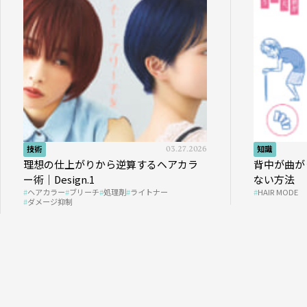
技術
03.27.2026
知識
理想の仕上がりから逆算するヘアカラ
背中が曲が
ー術｜Design.1
ない方法
ヘアカラー
ブリーチ
処理剤
ライトナー
HAIR MODE
ダメージ抑制