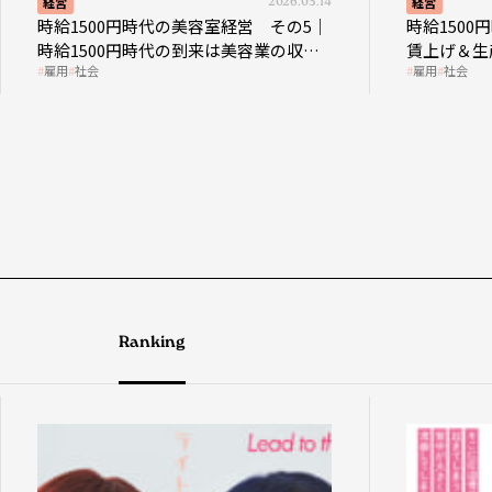
経営
2026.05.14
経営
時給1500円時代の美容室経営 その5｜
時給150
時給1500円時代の到来は美容業の収益
賃上げ＆生
雇用
社会
雇用
社会
構造を見直す契機
成金活用
Ranking