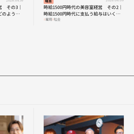
2026.04.16
経営
2026.04.09
営 その3｜
時給1500円時代の美容室経営 その2｜
どのような
時給1500円時代に支払う給与はいくら
雇用
社会
なのか