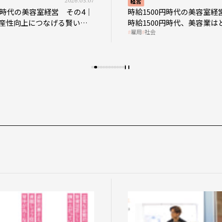
2026.05.07
経営
0円時代の美容室経営 その4｜
時給1500円時代の美容室経
産性向上につなげる賢い助
時給1500円時代、美容業は
雇用
社会
影響を受けるのか？