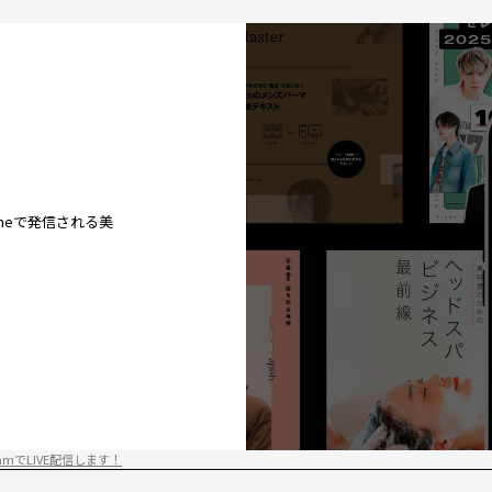
ineで発信される美
amでLIVE配信します！