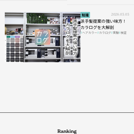
知識
2026.03.03
派手髪提案の強い味方！
カラログを大解剖
ヘアカラー
カラログ
実験
検証
Ranking