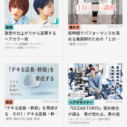
技術
2026.03.20
働き方
2026.03.17
理想の仕上がりから逆算する
短時間でパフォーマンスを高
ヘアカラー術
める美容師のための「１分ヨ
ブリーチ
処理剤
ライトナー
健康
1分ヨガ
ガ」講座｜実践編
ダメージ抑制
ヘアカラー
経営
2026.03.16
ヘアデザイナー
2026.03.09
｢デキる店長・幹部」を育成す
『OCEAN TOKYO』高木琢也
る その1｜デキる店長・幹部
が語る 男が惚れる、男の話
教育
岡本文宏
店長
幹部
メンズ
インタビュー
高木琢也
の「任せ方」
OCEAN TOKYO