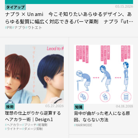
タイアップ
05.13.2026
ナプラ × Un ami 今こそ知りたいあらゆるデザイン、あ
らゆる髪質に幅広く対応できるパーマ薬剤 ナプラ『ut-
PR
ナプラ
ウトエト
et』
技術
03.27.2026
知識
04.18.2018
理想の仕上がりから逆算する
背中が曲がった老人になる原
ヘアカラー術｜Design.1
因、ならない方法
ヘアカラー
ブリーチ
処理剤
HAIR MODE
ライトナー
ダメージ抑制