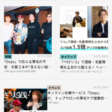
知識
07.13.2026
タイアップ
04.01.2026
｢Oops」で応える薄毛の不
『ペロリコ』で頭皮・毛髪環
安 お客さまの“言えない悩
境を土台から整える！ ヘッド
PR
oops
AGA
HAIRCAMP
み”にどう向き合う？ ＃01
PR
ヘッドスパ
クレシオ
ペロリコ
スパ比率1.5倍アップの秘策を
大公開
イベント
06.02.2026
オンライン診療サービス「Oops」
が、 トップサロンの薄毛ケア提案術を
PR
oops
HAIRCAMPで公開！