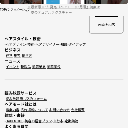
＜最新号＞5/1発売『ヘアモード6月号』特集は
TOP
インフォメーション
「夏のデュアルテクスチャー」
page top
ヘアスタイル・技術
ヘアデザイン
技術
ヘアデザイナー
知識
タイアップ
ビジネス
経営
集客
働き方
ニュース
イベント
新製品
美容業界
美容学校
読み放題サービス
読み放題申し込みフォーム
ヘアモード社とは
事業内容
広告掲載について
お問い合わせ
会社概要
雑誌・書籍
HAIR MODE
美容の経営プラン
単行本
定期購読
よくある質問