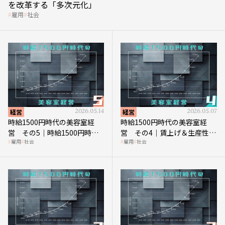
を改革する「多次元化」
雇用
社会
経営
2026.05.14
経営
2026.05.07
時給1500円時代の美容室経
時給1500円時代の美容室経
営 その5｜時給1500円時代
営 その4｜賃上げ＆生産性向
雇用
社会
雇用
社会
の到来は美容業の収益構造を
上につなげる賢い助成金活用
見直す契機