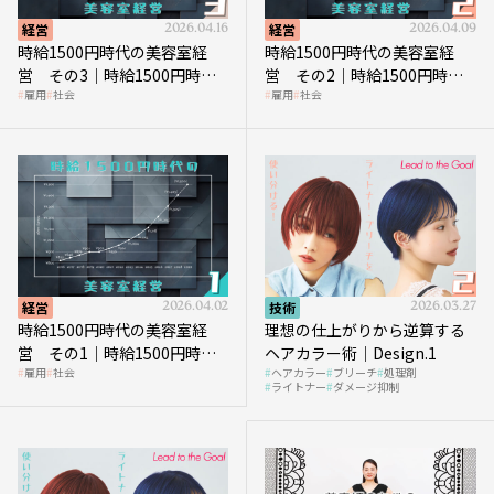
経営
2026.04.16
経営
2026.04.09
時給1500円時代の美容室経
時給1500円時代の美容室経
営 その3｜時給1500円時
営 その2｜時給1500円時代
雇用
社会
雇用
社会
代、美容業はどのような影響
に支払う給与はいくらなのか
を受けるのか？
経営
2026.04.02
技術
2026.03.27
時給1500円時代の美容室経
理想の仕上がりから逆算する
営 その1｜時給1500円時代
ヘアカラー術｜Design.1
雇用
社会
ヘアカラー
ブリーチ
処理剤
へ向かう社会的背景
ライトナー
ダメージ抑制