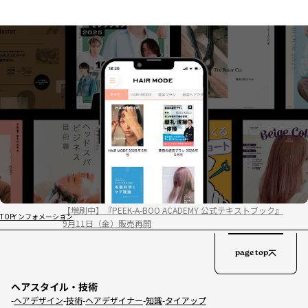
【増刷中】『PEEK-A-BOO ACADEMY 公式テキストブック』
TOP
インフォメーション
9月11日（金）販売再開
page top
ヘアスタイル・技術
ヘアデザイン
技術
ヘアデザイナー
知識
タイアップ