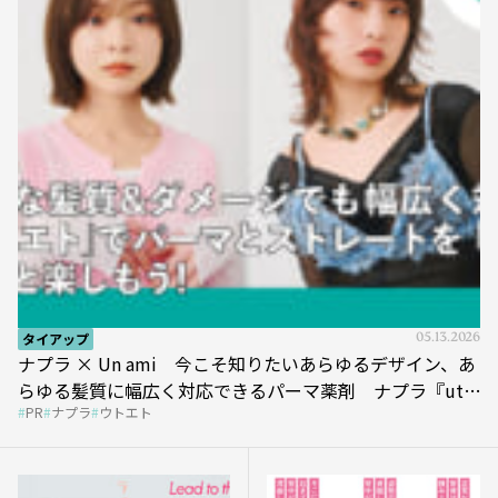
タイアップ
05.13.2026
ナプラ × Un ami 今こそ知りたいあらゆるデザイン、あ
らゆる髪質に幅広く対応できるパーマ薬剤 ナプラ『ut-
PR
ナプラ
ウトエト
et』