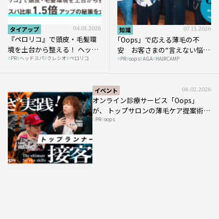
タイアップ
04.01.2026
知識
07.13.2026
『ペロリコ』で頭皮・毛髪環
｢Oops」で応える薄毛の不
境を土台から整える！ ヘッド
安 お客さまの“言えない悩
PR
ヘッドスパ
クレシオ
ペロリコ
スパ比率1.5倍アップの秘策を
PR
oops
AGA
HAIRCAMP
み”にどう向き合う？ ＃01
大公開
イベント
06.02.2026
オンライン診療サービス「Oops」
が、 トップサロンの薄毛ケア提案術を
PR
oops
HAIRCAMPで公開！