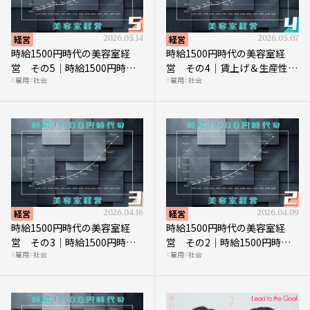
経営
2026.05.14
経営
2026.05.07
時給1500円時代の美容室経
時給1500円時代の美容室経
営 その5｜時給1500円時代
営 その4｜賃上げ＆生産性向
雇用
社会
雇用
社会
の到来は美容業の収益構造を
上につなげる賢い助成金活用
見直す契機
経営
2026.04.16
経営
2026.04.09
時給1500円時代の美容室経
時給1500円時代の美容室経
営 その3｜時給1500円時
営 その2｜時給1500円時代
雇用
社会
雇用
社会
代、美容業はどのような影響
に支払う給与はいくらなのか
を受けるのか？