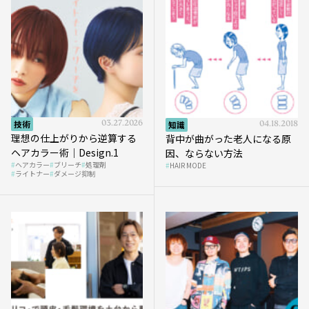
技術
03.27.2026
知識
04.18.2018
理想の仕上がりから逆算する
背中が曲がった老人になる原
ヘアカラー術｜Design.1
因、ならない方法
ヘアカラー
ブリーチ
処理剤
HAIR MODE
ライトナー
ダメージ抑制