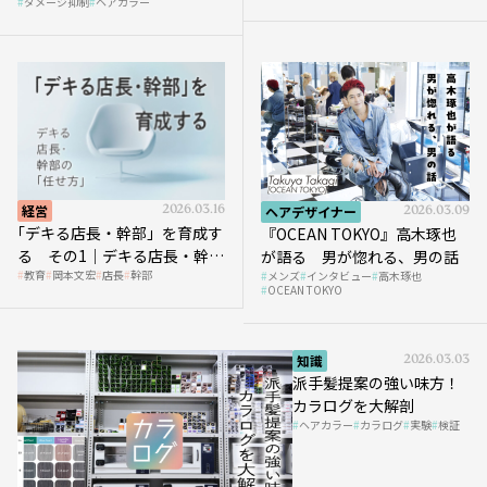
ダメージ抑制
ヘアカラー
経営
2026.03.16
ヘアデザイナー
2026.03.09
｢デキる店長・幹部」を育成す
『OCEAN TOKYO』高木琢也
る その1｜デキる店長・幹部
が語る 男が惚れる、男の話
教育
岡本文宏
店長
幹部
メンズ
インタビュー
高木琢也
の「任せ方」
OCEAN TOKYO
知識
2026.03.03
派手髪提案の強い味方！
カラログを大解剖
ヘアカラー
カラログ
実験
検証