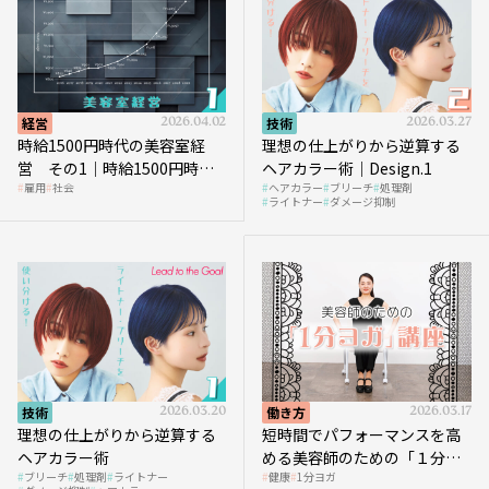
経営
2026.04.02
技術
2026.03.27
時給1500円時代の美容室経
理想の仕上がりから逆算する
営 その1｜時給1500円時代
ヘアカラー術｜Design.1
雇用
社会
ヘアカラー
ブリーチ
処理剤
へ向かう社会的背景
ライトナー
ダメージ抑制
技術
2026.03.20
働き方
2026.03.17
理想の仕上がりから逆算する
短時間でパフォーマンスを高
ヘアカラー術
める美容師のための「１分ヨ
ブリーチ
処理剤
ライトナー
健康
1分ヨガ
ガ」講座｜実践編