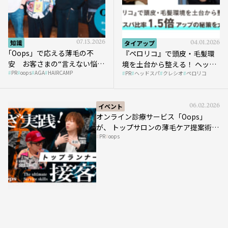
知識
07.13.2026
タイアップ
04.01.2026
｢Oops」で応える薄毛の不
『ペロリコ』で頭皮・毛髪環
安 お客さまの“言えない悩
境を土台から整える！ ヘッド
PR
oops
AGA
HAIRCAMP
み”にどう向き合う？ ＃01
PR
ヘッドスパ
クレシオ
ペロリコ
スパ比率1.5倍アップの秘策を
大公開
イベント
06.02.2026
オンライン診療サービス「Oops」
が、 トップサロンの薄毛ケア提案術を
PR
oops
HAIRCAMPで公開！