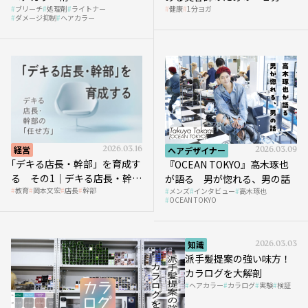
ブリーチ
処理剤
ライトナー
健康
1分ヨガ
ガ」講座｜実践編
ダメージ抑制
ヘアカラー
経営
2026.03.16
ヘアデザイナー
2026.03.09
｢デキる店長・幹部」を育成す
『OCEAN TOKYO』高木琢也
る その1｜デキる店長・幹部
が語る 男が惚れる、男の話
教育
岡本文宏
店長
幹部
メンズ
インタビュー
高木琢也
の「任せ方」
OCEAN TOKYO
知識
2026.03.03
派手髪提案の強い味方！
カラログを大解剖
ヘアカラー
カラログ
実験
検証