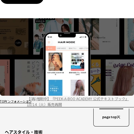
【(再)増刷中】『PEEK-A-BOO ACADEMY 公式テキストブック』
TOP
インフォメーション
10/14（火）販売再開
page top
ヘアスタイル・技術