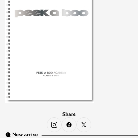
Share
New arrive