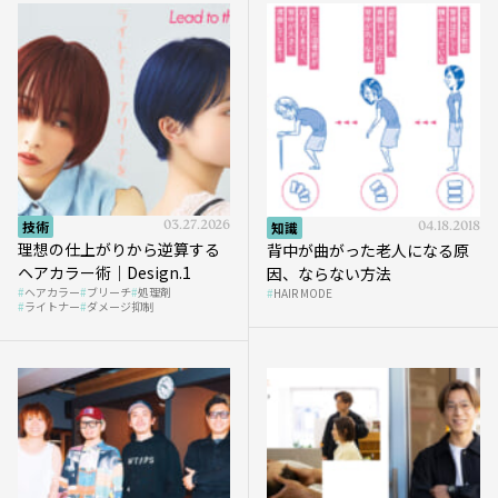
技術
03.27.2026
知識
04.18.2018
理想の仕上がりから逆算する
背中が曲がった老人になる原
ヘアカラー術｜Design.1
因、ならない方法
ヘアカラー
ブリーチ
処理剤
HAIR MODE
ライトナー
ダメージ抑制