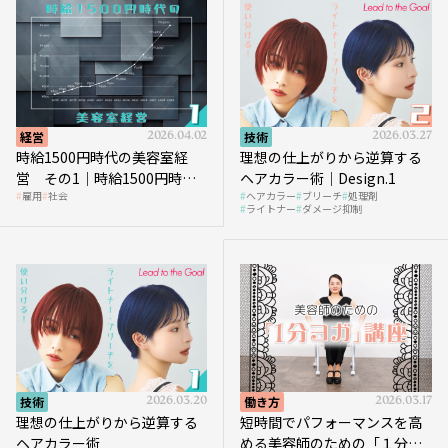
経営
2026.04.02
技術
2026.03.27
時給1500円時代の美容室経
理想の仕上がりから逆算する
営 その1｜時給1500円時代
ヘアカラー術｜Design.1
雇用
社会
ヘアカラー
ブリーチ
処理剤
へ向かう社会的背景
ライトナー
ダメージ抑制
技術
2026.03.20
働き方
2026.03.17
理想の仕上がりから逆算する
短時間でパフォーマンスを高
ヘアカラー術
める美容師のための「１分ヨ