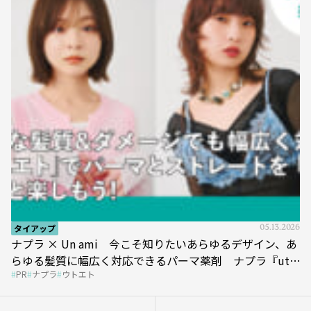
タイアップ
05.13.2026
ナプラ × Un ami 今こそ知りたいあらゆるデザイン、あ
らゆる髪質に幅広く対応できるパーマ薬剤 ナプラ『ut-
PR
ナプラ
ウトエト
et』