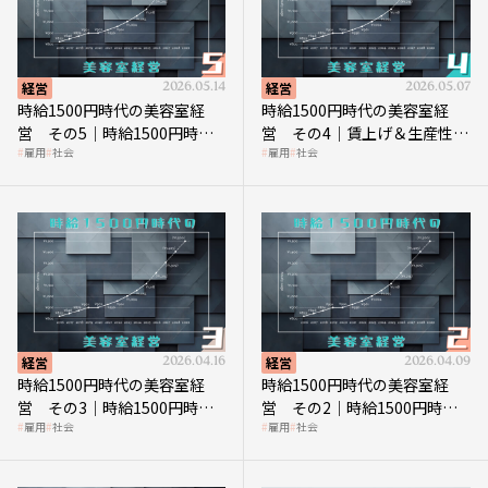
経営
2026.05.14
経営
2026.05.07
時給1500円時代の美容室経
時給1500円時代の美容室経
営 その5｜時給1500円時代
営 その4｜賃上げ＆生産性向
雇用
社会
雇用
社会
の到来は美容業の収益構造を
上につなげる賢い助成金活用
見直す契機
経営
2026.04.16
経営
2026.04.09
時給1500円時代の美容室経
時給1500円時代の美容室経
営 その3｜時給1500円時
営 その2｜時給1500円時代
雇用
社会
雇用
社会
代、美容業はどのような影響
に支払う給与はいくらなのか
を受けるのか？