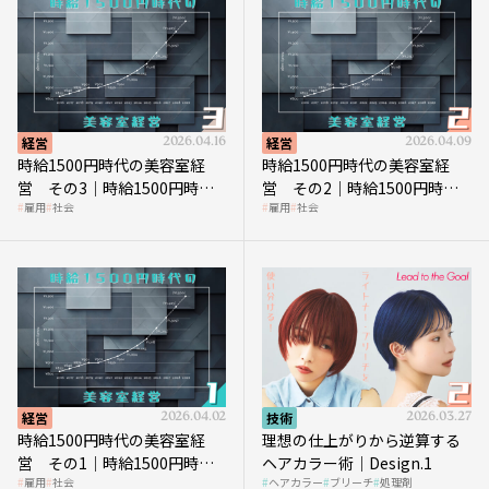
経営
2026.04.16
経営
2026.04.09
時給1500円時代の美容室経
時給1500円時代の美容室経
営 その3｜時給1500円時
営 その2｜時給1500円時代
雇用
社会
雇用
社会
代、美容業はどのような影響
に支払う給与はいくらなのか
を受けるのか？
経営
2026.04.02
技術
2026.03.27
時給1500円時代の美容室経
理想の仕上がりから逆算する
営 その1｜時給1500円時代
ヘアカラー術｜Design.1
雇用
社会
ヘアカラー
ブリーチ
処理剤
へ向かう社会的背景