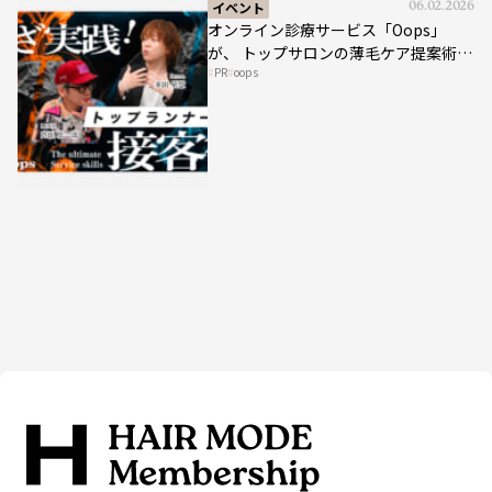
イベント
06.02.2026
オンライン診療サービス「Oops」
が、 トップサロンの薄毛ケア提案術を
PR
oops
HAIRCAMPで公開！