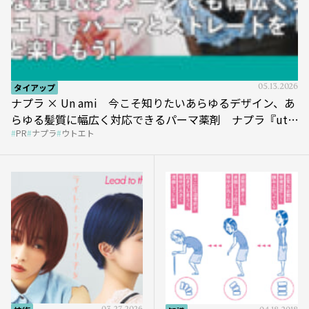
タイアップ
05.13.2026
ナプラ × Un ami 今こそ知りたいあらゆるデザイン、あ
らゆる髪質に幅広く対応できるパーマ薬剤 ナプラ『ut-
PR
ナプラ
ウトエト
et』