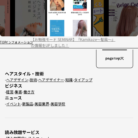
【お勉強モード SEMINAR】『Kamikaze～髪風～』
TOP
インフォメーション
の情報をUPしました！
page top
ヘアスタイル・技術
ヘアデザイン
技術
ヘアデザイナー
知識
タイアップ
ビジネス
経営
集客
働き方
ニュース
イベント
新製品
美容業界
美容学校
読み放題サービス