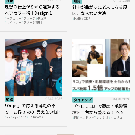
技術
03.27.2026
知識
04.18.2018
理想の仕上がりから逆算する
背中が曲がった老人になる原
ヘアカラー術｜Design.1
因、ならない方法
ヘアカラー
ブリーチ
処理剤
HAIR MODE
ライトナー
ダメージ抑制
知識
07.13.2026
タイアップ
04.01.2026
｢Oops」で応える薄毛の不
『ペロリコ』で頭皮・毛髪環
安 お客さまの“言えない悩
境を土台から整える！ ヘッド
PR
oops
AGA
HAIRCAMP
み”にどう向き合う？ ＃01
PR
ヘッドスパ
クレシオ
ペロリコ
スパ比率1.5倍アップの秘策を
大公開