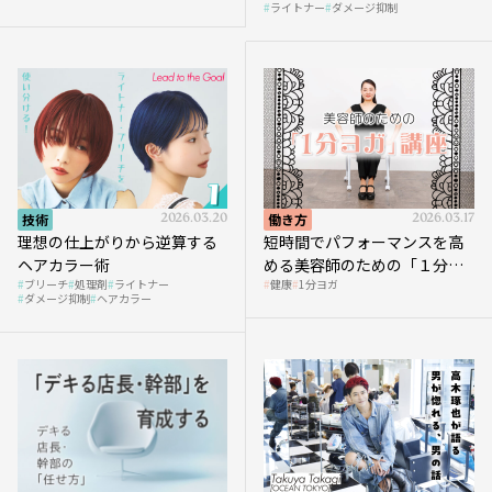
ライトナー
ダメージ抑制
技術
2026.03.20
働き方
2026.03.17
理想の仕上がりから逆算する
短時間でパフォーマンスを高
ヘアカラー術
める美容師のための「１分ヨ
ブリーチ
処理剤
ライトナー
健康
1分ヨガ
ガ」講座｜実践編
ダメージ抑制
ヘアカラー