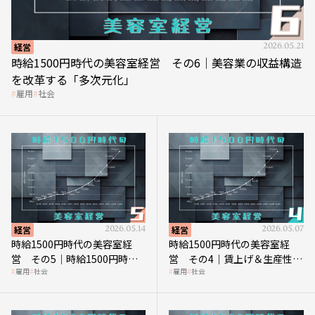
経営
2026.05.21
時給1500円時代の美容室経営 その6｜美容業の収益構造
を改革する「多次元化」
雇用
社会
経営
2026.05.14
経営
2026.05.07
時給1500円時代の美容室経
時給1500円時代の美容室経
営 その5｜時給1500円時代
営 その4｜賃上げ＆生産性向
雇用
社会
雇用
社会
の到来は美容業の収益構造を
上につなげる賢い助成金活用
見直す契機