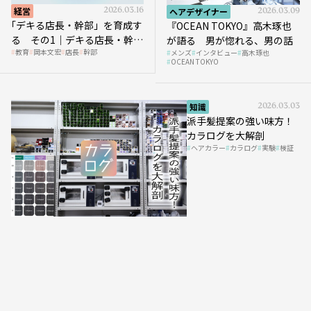
経営
2026.03.16
ヘアデザイナー
2026.03.09
｢デキる店長・幹部」を育成す
『OCEAN TOKYO』高木琢也
る その1｜デキる店長・幹部
が語る 男が惚れる、男の話
教育
岡本文宏
店長
幹部
メンズ
インタビュー
高木琢也
の「任せ方」
OCEAN TOKYO
知識
2026.03.03
派手髪提案の強い味方！
カラログを大解剖
ヘアカラー
カラログ
実験
検証