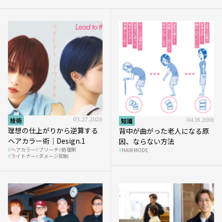
技術
03.27.2026
知識
04.18.2018
理想の仕上がりから逆算する
背中が曲がった老人になる原
ヘアカラー術｜Design.1
因、ならない方法
ヘアカラー
ブリーチ
処理剤
HAIR MODE
ライトナー
ダメージ抑制