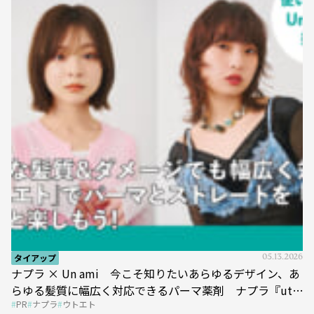
タイアップ
05.13.2026
ナプラ × Un ami 今こそ知りたいあらゆるデザイン、あ
らゆる髪質に幅広く対応できるパーマ薬剤 ナプラ『ut-
PR
ナプラ
ウトエト
et』