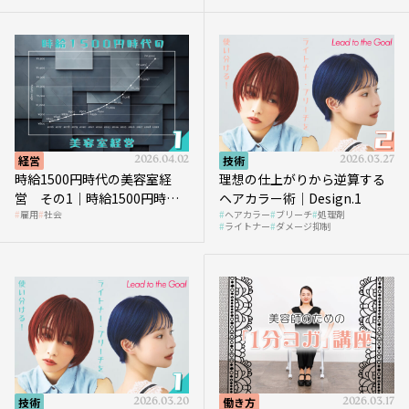
を受けるのか？
経営
2026.04.02
技術
2026.03.27
時給1500円時代の美容室経
理想の仕上がりから逆算する
営 その1｜時給1500円時代
ヘアカラー術｜Design.1
雇用
社会
ヘアカラー
ブリーチ
処理剤
へ向かう社会的背景
ライトナー
ダメージ抑制
技術
2026.03.20
働き方
2026.03.17