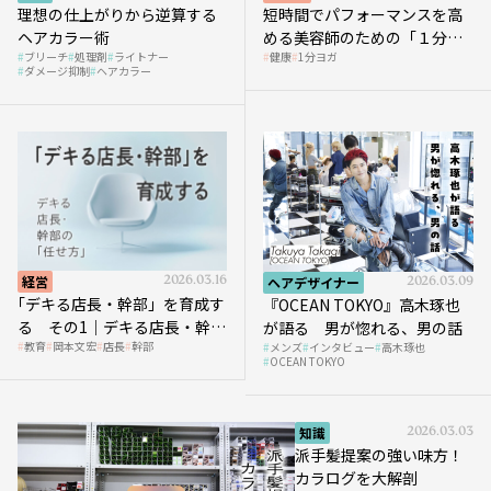
理想の仕上がりから逆算する
短時間でパフォーマンスを高
ヘアカラー術
める美容師のための「１分ヨ
ブリーチ
処理剤
ライトナー
健康
1分ヨガ
ガ」講座｜実践編
ダメージ抑制
ヘアカラー
経営
2026.03.16
ヘアデザイナー
2026.03.09
｢デキる店長・幹部」を育成す
『OCEAN TOKYO』高木琢也
る その1｜デキる店長・幹部
が語る 男が惚れる、男の話
教育
岡本文宏
店長
幹部
メンズ
インタビュー
高木琢也
の「任せ方」
OCEAN TOKYO
知識
2026.03.03
派手髪提案の強い味方！
カラログを大解剖