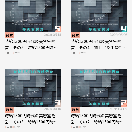
経営
2026.05.14
経営
2026.05.07
時給1500円時代の美容室経
時給1500円時代の美容室経
営 その5｜時給1500円時代
営 その4｜賃上げ＆生産性向
雇用
社会
雇用
社会
の到来は美容業の収益構造を
上につなげる賢い助成金活用
見直す契機
経営
2026.04.16
経営
2026.04.09
時給1500円時代の美容室経
時給1500円時代の美容室経
営 その3｜時給1500円時
営 その2｜時給1500円時代
雇用
社会
雇用
社会
代、美容業はどのような影響
に支払う給与はいくらなのか