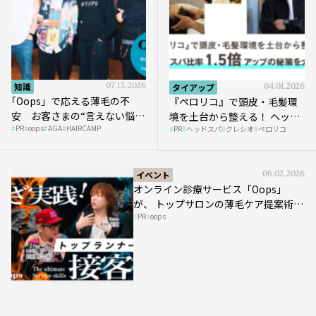
知識
07.13.2026
タイアップ
04.01.2026
｢Oops」で応える薄毛の不
『ペロリコ』で頭皮・毛髪環
安 お客さまの“言えない悩
境を土台から整える！ ヘッド
PR
oops
AGA
HAIRCAMP
み”にどう向き合う？ ＃01
PR
ヘッドスパ
クレシオ
ペロリコ
スパ比率1.5倍アップの秘策を
大公開
イベント
06.02.2026
オンライン診療サービス「Oops」
が、 トップサロンの薄毛ケア提案術を
PR
oops
HAIRCAMPで公開！