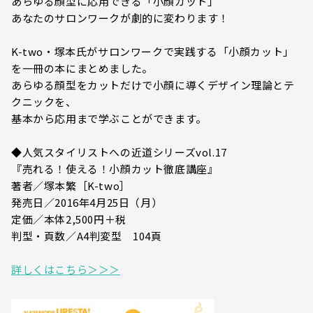
あらゆる顔型に応用できる「小顔カット」
あなたのサロンワークが劇的に変わります！
K-two・塚本氏がサロンワークで実践する「小顔カット」
を一冊の本にまとめました。
あらゆる顔型をカットだけで小顔に導くデザイン理論とテ
クニックを、
基本から応用まで学ぶことができます。
◆人気スタイリストへの近道シリーズvol.17
『売れる！使える！小顔カット徹底講座』
著者／塚本繁［K-two］
発売日／2016年4月25日（月）
定価／本体2,500円＋税
判型・頁数／A4判変型 104頁
詳しくはこちら＞＞＞