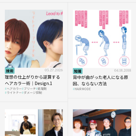
技術
03.27.2026
知識
04.18.2018
理想の仕上がりから逆算する
背中が曲がった老人になる原
ヘアカラー術｜Design.1
因、ならない方法
ヘアカラー
ブリーチ
処理剤
HAIR MODE
ライトナー
ダメージ抑制