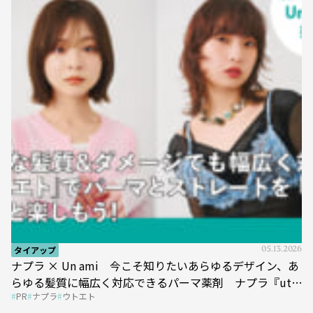
タイアップ
05.13.2026
ナプラ × Un ami 今こそ知りたいあらゆるデザイン、あ
らゆる髪質に幅広く対応できるパーマ薬剤 ナプラ『ut-
PR
ナプラ
ウトエト
et』