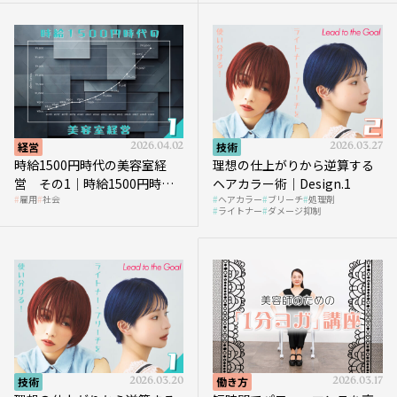
経営
2026.04.02
技術
2026.03.27
時給1500円時代の美容室経
理想の仕上がりから逆算する
営 その1｜時給1500円時代
ヘアカラー術｜Design.1
雇用
社会
ヘアカラー
ブリーチ
処理剤
へ向かう社会的背景
ライトナー
ダメージ抑制
技術
2026.03.20
働き方
2026.03.17