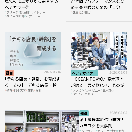
理想の仕上がりから逆算する
短時間でパフォーマンスを高
ヘアカラー術
める美容師のための「１分ヨ
ブリーチ
処理剤
ライトナー
健康
1分ヨガ
ガ」講座｜実践編
ダメージ抑制
ヘアカラー
経営
2026.03.16
ヘアデザイナー
2026.03.09
｢デキる店長・幹部」を育成す
『OCEAN TOKYO』高木琢也
る その1｜デキる店長・幹部
が語る 男が惚れる、男の話
教育
岡本文宏
店長
幹部
メンズ
インタビュー
高木琢也
の「任せ方」
OCEAN TOKYO
知識
2026.03.03
派手髪提案の強い味方！
カラログを大解剖
ヘアカラー
カラログ
実験
検証