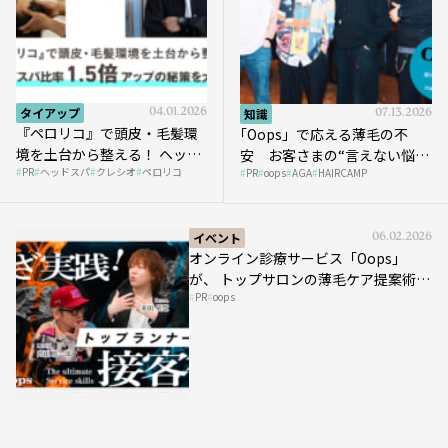
タイアップ
04.01.2026
知識
07.13.2026
『ペロリコ』で頭皮・毛髪環
｢Oops」で応える薄毛の不
境を土台から整える！ ヘッド
安 お客さまの“言えない悩
PR
ヘッドスパ
クレシオ
ペロリコ
スパ比率1.5倍アップの秘策を
PR
oops
AGA
HAIRCAMP
み”にどう向き合う？ ＃01
大公開
イベント
06.02.2026
オンライン診療サービス「Oops」
が、 トップサロンの薄毛ケア提案術を
PR
oops
HAIRCAMPで公開！