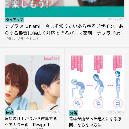
タイアップ
05.13.2026
ナプラ × Un ami 今こそ知りたいあらゆるデザイン、あ
らゆる髪質に幅広く対応できるパーマ薬剤 ナプラ『ut-
PR
ナプラ
ウトエト
et』
技術
03.27.2026
知識
04.18.2018
理想の仕上がりから逆算する
背中が曲がった老人になる原
ヘアカラー術｜Design.1
因、ならない方法