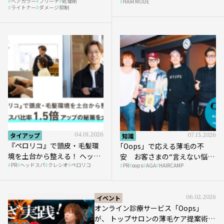
ヘアカラー
ブリーチ
処理剤
HAIR MODE
ライトナー
ダメージ抑制
タイアップ
04.01.2026
知識
07.13.2026
『ペロリコ』で頭皮・毛髪環
｢Oops」で応える薄毛の不
境を土台から整える！ ヘッド
安 お客さまの“言えない悩
PR
ヘッドスパ
クレシオ
ペロリコ
スパ比率1.5倍アップの秘策を
PR
oops
AGA
HAIRCAMP
み”にどう向き合う？ ＃01
大公開
イベント
06.02.2026
オンライン診療サービス「Oops」
が、 トップサロンの薄毛ケア提案術を