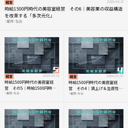
経営
2026.05.21
時給1500円時代の美容室経営 その6｜美容業の収益構造
を改革する「多次元化」
雇用
社会
経営
2026.05.14
経営
2026.05.07
時給1500円時代の美容室経
時給1500円時代の美容室経
営 その5｜時給1500円時代
営 その4｜賃上げ＆生産性向
雇用
社会
雇用
社会
の到来は美容業の収益構造を
上につなげる賢い助成金活用
見直す契機