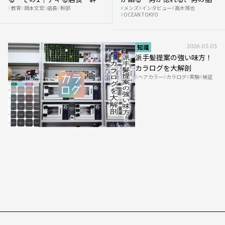
教育
岡本文宏
店長
幹部
メンズ
インタビュー
高木琢也
の「任せ方」
OCEAN TOKYO
知識
2026.03.03
派手髪提案の強い味方！
カラログを大解剖
ヘアカラー
カラログ
実験
検証