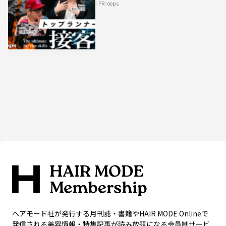
PR
oops
HAIRCAMPで公開！
ヘアモード社が発行する月刊誌・書籍やHAIR MODE Onlineで
発信される美容情報・特集記事が読み放題になる会員制サービ