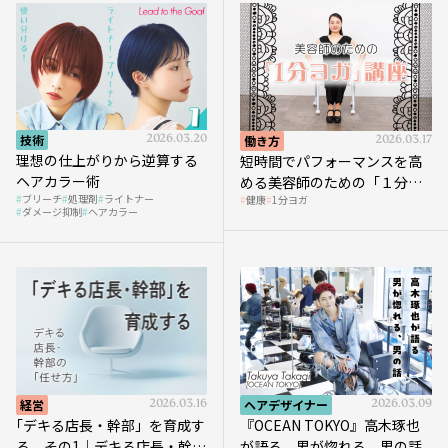
技術
2026.03.20
働き方
2026.03.17
理想の仕上がりから逆算する
短時間でパフォーマンスを高
ヘアカラー術
める美容師のための「１分ヨ
ブリーチ
処理剤
ライトナー
健康
1分ヨガ
ガ」講座｜実践編
ダメージ抑制
ヘアカラー
経営
2026.03.16
ヘアデザイナー
2026.03.09
｢デキる店長・幹部」を育成す
『OCEAN TOKYO』高木琢也
る その1｜デキる店長・幹部
が語る 男が惚れる、男の話