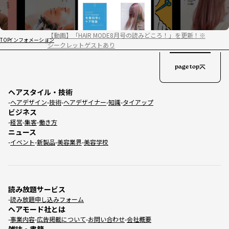
【動画】「HAIR MODE8月号の読みどころ！」を更新！※
TOP
インフォメーション
シークレットゲストあり
page top
ヘアスタイル・技術
ヘアデザイン
技術
ヘアデザイナー
知識
タイアップ
ビジネス
経営
集客
働き方
ニュース
イベント
新製品
美容業界
美容学校
読み放題サービス
読み放題申し込みフォーム
ヘアモード社とは
事業内容
広告掲載について
お問い合わせ
会社概要