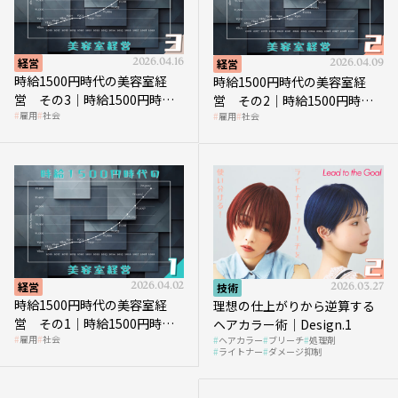
経営
2026.04.16
経営
2026.04.09
時給1500円時代の美容室経
時給1500円時代の美容室経
営 その3｜時給1500円時
営 その2｜時給1500円時代
雇用
社会
雇用
社会
代、美容業はどのような影響
に支払う給与はいくらなのか
を受けるのか？
経営
2026.04.02
技術
2026.03.27
時給1500円時代の美容室経
理想の仕上がりから逆算する
営 その1｜時給1500円時代
ヘアカラー術｜Design.1
雇用
社会
ヘアカラー
ブリーチ
処理剤
へ向かう社会的背景
ライトナー
ダメージ抑制