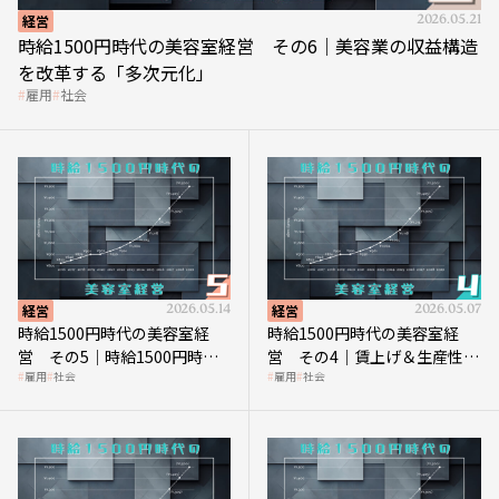
経営
2026.05.21
時給1500円時代の美容室経営 その6｜美容業の収益構造
を改革する「多次元化」
雇用
社会
経営
2026.05.14
経営
2026.05.07
時給1500円時代の美容室経
時給1500円時代の美容室経
営 その5｜時給1500円時代
営 その4｜賃上げ＆生産性向
雇用
社会
雇用
社会
の到来は美容業の収益構造を
上につなげる賢い助成金活用
見直す契機