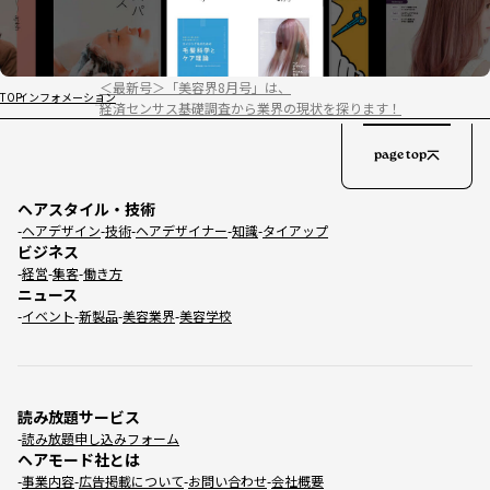
＜最新号＞「美容界8月号」は、
TOP
インフォメーション
経済センサス基礎調査から業界の現状を探ります！
page top
ヘアスタイル・技術
ヘアデザイン
技術
ヘアデザイナー
知識
タイアップ
ビジネス
経営
集客
働き方
ニュース
イベント
新製品
美容業界
美容学校
読み放題サービス
読み放題申し込みフォーム
ヘアモード社とは
事業内容
広告掲載について
お問い合わせ
会社概要