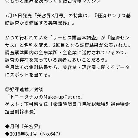
☆もっと業界を読みつくす総合情報マガジン
7月15日発売「美容界8月号」の特集は、『経済センサス基
礎調査から俯瞰する美容業界』。
かつて行われていた「サービス業基本調査」が『経済セン
サス』と名称を変え、2回目となる調査結果が公表された。
調査票は国内の全事業所・全企業に送付されているので、
調査の存在を知っている読者も多いことだろう。
今月はその集計結果から、美容業・理容業に関するデータ
にスポットを当てる。
◎好評連載／対談
「トニータナカのMake-upFuture」
ゲスト：下村博文氏［衆議院議員自民党総裁特別補佐特命
担当副幹事長］
◆月刊『美容界』
◆2016年8月号（No.647）