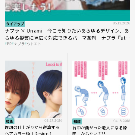
タイアップ
05.13.2026
ナプラ × Un ami 今こそ知りたいあらゆるデザイン、あ
らゆる髪質に幅広く対応できるパーマ薬剤 ナプラ『ut-
PR
ナプラ
ウトエト
et』
技術
03.27.2026
知識
04.18.2018
理想の仕上がりから逆算する
背中が曲がった老人になる原
ヘアカラー術｜Design.1
因、ならない方法