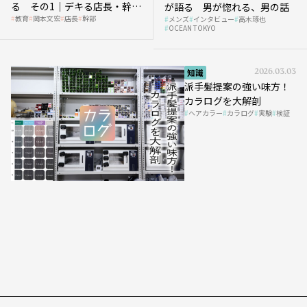
る その1｜デキる店長・幹部
が語る 男が惚れる、男の話
教育
岡本文宏
店長
幹部
メンズ
インタビュー
高木琢也
の「任せ方」
OCEAN TOKYO
知識
2026.03.03
派手髪提案の強い味方！
カラログを大解剖
ヘアカラー
カラログ
実験
検証