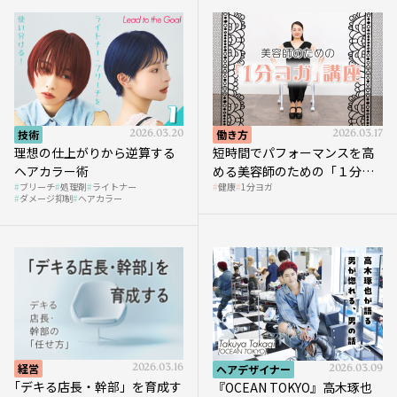
技術
2026.03.20
働き方
2026.03.17
理想の仕上がりから逆算する
短時間でパフォーマンスを高
ヘアカラー術
める美容師のための「１分ヨ
ブリーチ
処理剤
ライトナー
健康
1分ヨガ
ガ」講座｜実践編
ダメージ抑制
ヘアカラー
経営
2026.03.16
ヘアデザイナー
2026.03.09
｢デキる店長・幹部」を育成す
『OCEAN TOKYO』高木琢也