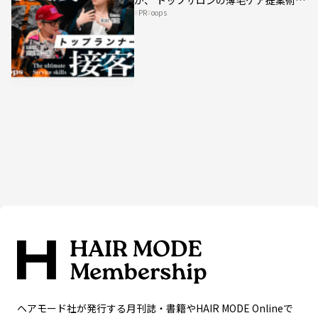
PR
oops
HAIRCAMPで公開！
ヘアモード社が発行する月刊誌・書籍やHAIR MODE Onlineで