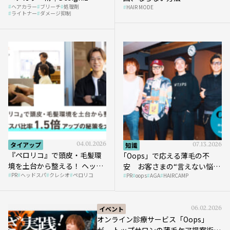
ヘアカラー
ブリーチ
処理剤
HAIR MODE
ライトナー
ダメージ抑制
タイアップ
04.01.2026
知識
07.13.2026
『ペロリコ』で頭皮・毛髪環
｢Oops」で応える薄毛の不
境を土台から整える！ ヘッド
安 お客さまの“言えない悩
PR
ヘッドスパ
クレシオ
ペロリコ
スパ比率1.5倍アップの秘策を
PR
oops
AGA
HAIRCAMP
み”にどう向き合う？ ＃01
大公開
イベント
06.02.2026
オンライン診療サービス「Oops」
が、 トップサロンの薄毛ケア提案術を