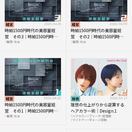
経営
2026.04.16
経営
2026.04.09
時給1500円時代の美容室経
時給1500円時代の美容室経
営 その3｜時給1500円時
営 その2｜時給1500円時代
雇用
社会
雇用
社会
代、美容業はどのような影響
に支払う給与はいくらなのか
を受けるのか？
経営
2026.04.02
技術
2026.03.27
時給1500円時代の美容室経
理想の仕上がりから逆算する
営 その1｜時給1500円時代
ヘアカラー術｜Design.1
雇用
社会
ヘアカラー
ブリーチ
処理剤
へ向かう社会的背景
ライトナー
ダメージ抑制