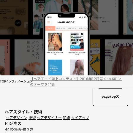
【ヘアモード誌上コンテスト】2016年12月号＜no.681＞
TOP
インフォメーション
のテーマを発表
page top
ヘアスタイル・技術
ヘアデザイン
技術
ヘアデザイナー
知識
タイアップ
ビジネス
経営
集客
働き方