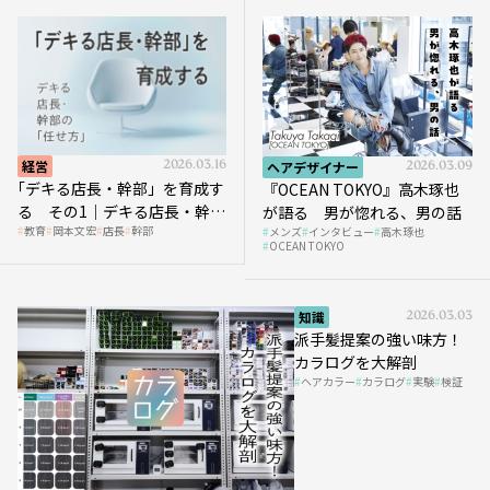
経営
2026.03.16
ヘアデザイナー
2026.03.09
｢デキる店長・幹部」を育成す
『OCEAN TOKYO』高木琢也
る その1｜デキる店長・幹部
が語る 男が惚れる、男の話
教育
岡本文宏
店長
幹部
メンズ
インタビュー
高木琢也
の「任せ方」
OCEAN TOKYO
知識
2026.03.03
派手髪提案の強い味方！
カラログを大解剖
ヘアカラー
カラログ
実験
検証