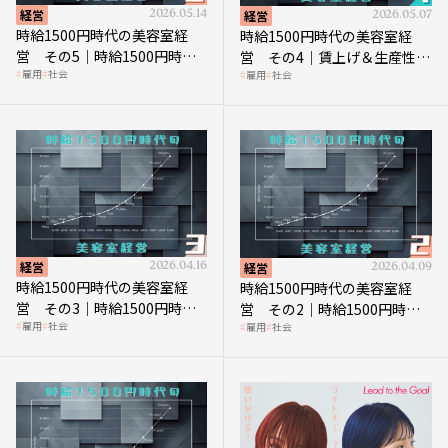
経営
2026.05.14
経営
2026.05.07
時給1500円時代の美容室経
時給1500円時代の美容室経
営 その5｜時給1500円時代
営 その4｜賃上げ＆生産性向
雇用
社会
雇用
社会
の到来は美容業の収益構造を
上につなげる賢い助成金活用
見直す契機
経営
2026.04.16
経営
2026.04.09
時給1500円時代の美容室経
時給1500円時代の美容室経
営 その3｜時給1500円時
営 その2｜時給1500円時代
雇用
社会
雇用
社会
代、美容業はどのような影響
に支払う給与はいくらなのか
を受けるのか？