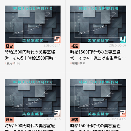
経営
2026.05.14
経営
2026.05.07
時給1500円時代の美容室経
時給1500円時代の美容室経
営 その5｜時給1500円時代
営 その4｜賃上げ＆生産性向
雇用
社会
雇用
社会
の到来は美容業の収益構造を
上につなげる賢い助成金活用
見直す契機
経営
2026.04.16
経営
2026.04.09
時給1500円時代の美容室経
時給1500円時代の美容室経