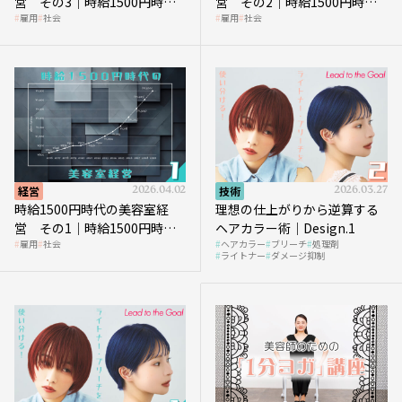
営 その3｜時給1500円時
営 その2｜時給1500円時代
雇用
社会
雇用
社会
代、美容業はどのような影響
に支払う給与はいくらなのか
を受けるのか？
経営
2026.04.02
技術
2026.03.27
時給1500円時代の美容室経
理想の仕上がりから逆算する
営 その1｜時給1500円時代
ヘアカラー術｜Design.1
雇用
社会
ヘアカラー
ブリーチ
処理剤
へ向かう社会的背景
ライトナー
ダメージ抑制