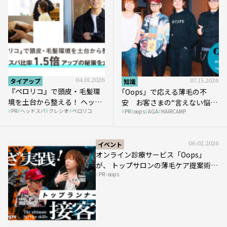
タイアップ
04.01.2026
知識
07.13.2026
『ペロリコ』で頭皮・毛髪環
｢Oops」で応える薄毛の不
境を土台から整える！ ヘッド
安 お客さまの“言えない悩
PR
ヘッドスパ
クレシオ
ペロリコ
スパ比率1.5倍アップの秘策を
PR
oops
AGA
HAIRCAMP
み”にどう向き合う？ ＃01
大公開
イベント
06.02.2026
オンライン診療サービス「Oops」
が、 トップサロンの薄毛ケア提案術を
PR
oops
HAIRCAMPで公開！