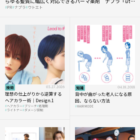
らゆる髪質に幅広く対応できるパーマ薬剤 ナプラ『ut-
PR
ナプラ
ウトエト
et』
技術
03.27.2026
知識
04.18.2018
理想の仕上がりから逆算する
背中が曲がった老人になる原
ヘアカラー術｜Design.1
因、ならない方法
ヘアカラー
ブリーチ
処理剤
HAIR MODE
ライトナー
ダメージ抑制