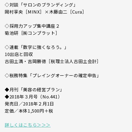
◇対談「サロンのブランディング」
岡村享央［MINX］×木藤由二［Cura］
◇採用力アップ集中講座２
菊池研［㈱コンプラット］
◇連載「数字に強くなろう。」
10出店と回収
古田土満・吉岡勝徳［税理士法人古田土会計］
◇税務特集「プレイングオーナーの確定申告」
◆月刊「美容の経営プラン」
◆2018年３月号（No.441）
発売日／2018年２月1日
定価／本体1,500円＋税
詳しくはこちら＞＞＞