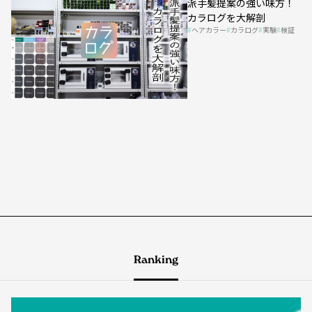
派手髪提案の強い味方！
カラログを大解剖
ヘアカラー
カラログ
実験
検証
Ranking