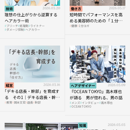
技術
2026.03.20
働き方
2026.03.17
理想の仕上がりから逆算する
短時間でパフォーマンスを高
ヘアカラー術
める美容師のための「１分ヨ
ブリーチ
処理剤
ライトナー
健康
1分ヨガ
ガ」講座｜実践編
ダメージ抑制
ヘアカラー
経営
2026.03.16
ヘアデザイナー
2026.03.09
｢デキる店長・幹部」を育成す
『OCEAN TOKYO』高木琢也
る その1｜デキる店長・幹部
が語る 男が惚れる、男の話
教育
岡本文宏
店長
幹部
メンズ
インタビュー
高木琢也
の「任せ方」
OCEAN TOKYO
知識
2026.03.03