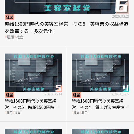
経営
2026.05.21
時給1500円時代の美容室経営 その6｜美容業の収益構造
を改革する「多次元化」
雇用
社会
経営
2026.05.14
経営
2026.05.07
時給1500円時代の美容室経
時給1500円時代の美容室経
営 その5｜時給1500円時代
営 その4｜賃上げ＆生産性向
雇用
社会
社会
雇用
の到来は美容業の収益構造を
上につなげる賢い助成金活用
見直す契機