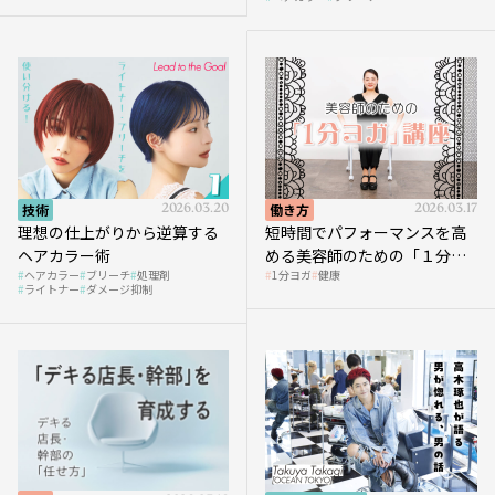
技術
2026.03.20
働き方
2026.03.17
理想の仕上がりから逆算する
短時間でパフォーマンスを高
ヘアカラー術
める美容師のための「１分ヨ
ヘアカラー
ブリーチ
処理剤
1分ヨガ
健康
ガ」講座｜実践編
ライトナー
ダメージ抑制