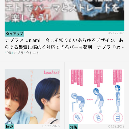
タイアップ
05.13.2026
ナプラ × Un ami 今こそ知りたいあらゆるデザイン、あ
らゆる髪質に幅広く対応できるパーマ薬剤 ナプラ『ut-
PR
ナプラ
ウトエト
et』
技術
03.27.2026
知識
04.18.2018