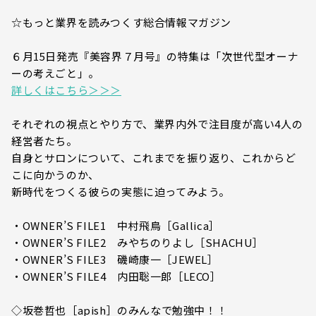
☆もっと業界を読みつくす総合情報マガジン
６月15日発売『美容界７月号』の特集は「次世代型オーナ
ーの考えごと」。
詳しくはこちら＞＞＞
それぞれの視点とやり方で、業界内外で注目度が高い4人の
経営者たち。
自身とサロンについて、これまでを振り返り、これからど
こに向かうのか、
新時代をつくる彼らの実態に迫ってみよう。
・OWNER’S FILE1 中村飛鳥［Gallica］
・OWNER’S FILE2 みやちのりよし［SHACHU］
・OWNER’S FILE3 磯崎康一［JEWEL］
・OWNER’S FILE4 内田聡一郎［LECO］
◇坂巻哲也［apish］のみんなで勉強中！！