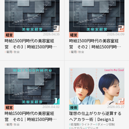
経営
2026.04.16
経営
2026.04.09
時給1500円時代の美容室経
時給1500円時代の美容室経
営 その3｜時給1500円時
営 その2｜時給1500円時代
雇用
社会
雇用
社会
代、美容業はどのような影響
に支払う給与はいくらなのか
を受けるのか？
経営
2026.04.02
技術
2026.03.27
時給1500円時代の美容室経
理想の仕上がりから逆算する
営 その1｜時給1500円時代
ヘアカラー術｜Design.1
雇用
社会
処理剤
ライトナー
ダメージ抑制
へ向かう社会的背景
ヘアカラー
ブリーチ