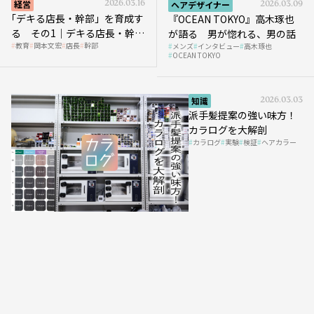
経営
2026.03.16
ヘアデザイナー
2026.03.09
｢デキる店長・幹部」を育成す
『OCEAN TOKYO』高木琢也
る その1｜デキる店長・幹部
が語る 男が惚れる、男の話
教育
岡本文宏
店長
幹部
メンズ
インタビュー
高木琢也
の「任せ方」
OCEAN TOKYO
知識
2026.03.03
派手髪提案の強い味方！
カラログを大解剖
カラログ
実験
検証
ヘアカラー