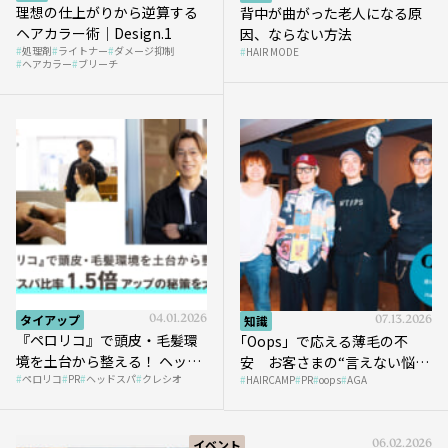
理想の仕上がりから逆算する
背中が曲がった老人になる原
ヘアカラー術｜Design.1
因、ならない方法
処理剤
ライトナー
ダメージ抑制
HAIR MODE
ヘアカラー
ブリーチ
タイアップ
04.01.2026
知識
07.13.2026
『ペロリコ』で頭皮・毛髪環
｢Oops」で応える薄毛の不
境を土台から整える！ ヘッド
安 お客さまの“言えない悩
ペロリコ
PR
ヘッドスパ
クレシオ
スパ比率1.5倍アップの秘策を
HAIRCAMP
PR
oops
AGA
み”にどう向き合う？ ＃01
大公開
イベント
06.02.2026