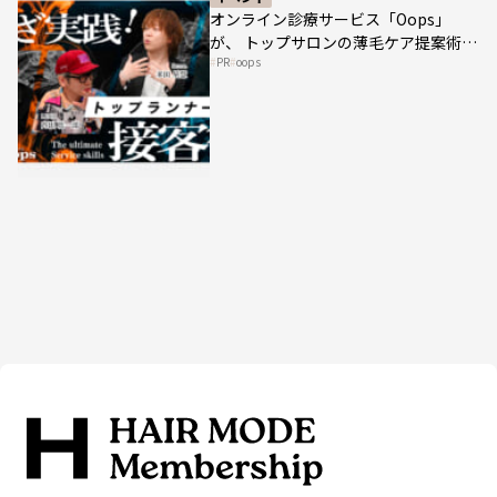
オンライン診療サービス「Oops」
が、 トップサロンの薄毛ケア提案術を
PR
oops
HAIRCAMPで公開！