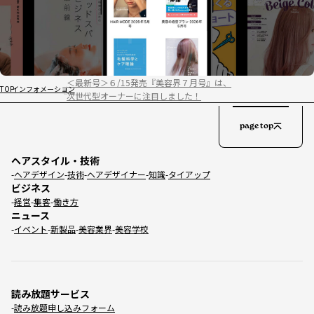
＜最新号＞６/15発売『美容界７月号』は、
TOP
インフォメーション
次世代型オーナーに注目しました！
page top
ヘアスタイル・技術
ヘアデザイン
技術
ヘアデザイナー
知識
タイアップ
ビジネス
経営
集客
働き方
ニュース
イベント
新製品
美容業界
美容学校
読み放題サービス
読み放題申し込みフォーム