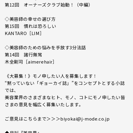
第12回 オーナーズクラブ始動！（中編）
◇美容師の幸せの選び方
第15回 慣れは恐ろしい
KANTARO［LIM］
◇美容師のための悩みを手放す3分法話
第14回 諸行無常
木全剛司［aimerehair］
《大募集！》モノ申したい人を募集します！
“黙っていない「ギョーカイ誌」”をコンセプトとする小誌
では、
美容業界のさまざまなヒト、モノ、コトにモノ申したい皆
さまの意見を幅広く募集いたします。
ご意見はこちらまで＞＞＞biyokai@j-mode.co.jp
◆月刊『美容界』