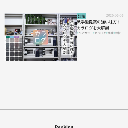
知識
2026.03.03
派手髪提案の強い味方！
カラログを大解剖
ヘアカラー
カラログ
実験
検証
Ranking