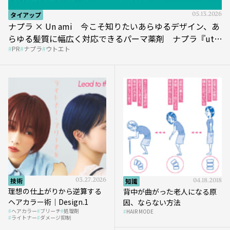
タイアップ
05.13.2026
ナプラ × Un ami 今こそ知りたいあらゆるデザイン、あ
らゆる髪質に幅広く対応できるパーマ薬剤 ナプラ『ut-
PR
ナプラ
ウトエト
et』
技術
03.27.2026
知識
04.18.2018
理想の仕上がりから逆算する
背中が曲がった老人になる原
ヘアカラー術｜Design.1
因、ならない方法
ヘアカラー
ブリーチ
処理剤
HAIR MODE
ライトナー
ダメージ抑制