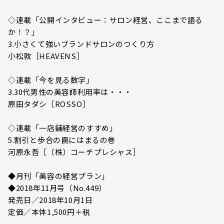
◇連載「公開インタビュー：サロン経営、ここまで語る
か！？」
3.小さくて強いブランドサロンのつくり方
小松敦［HEAVENS］
◇連載「今を見る数字」
3.30代男性の美容師利用率は・・・
原田タダシ［ROSSO］
◇連載「一店舗経営のすすめ」
5.割引と歩合の罠にはまるの巻
河原永吾［（株）コーチプレシャス］
◆月刊「美容の経営プラン」
◆2018年11月号（No.449）
発売日／2018年10月1日
定価／本体1,500円＋税