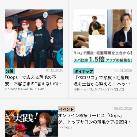
知識
07.13.2026
タイアップ
04.01.2026
｢Oops」で応える薄毛の不
『ペロリコ』で頭皮・毛髪環
安 お客さまの“言えない悩
境を土台から整える！ ヘッド
PR
oops
AGA
HAIRCAMP
み”にどう向き合う？ ＃01
PR
ヘッドスパ
クレシオ
ペロリコ
スパ比率1.5倍アップの秘策を
大公開
イベント
06.02.2026
オンライン診療サービス「Oops」
が、 トップサロンの薄毛ケア提案術を
PR
oops
HAIRCAMPで公開！