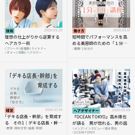
技術
2026.03.20
働き方
2026.03.17
理想の仕上がりから逆算する
短時間でパフォーマンスを高
ヘアカラー術
める美容師のための「１分ヨ
ブリーチ
処理剤
ライトナー
健康
1分ヨガ
ガ」講座｜実践編
ダメージ抑制
ヘアカラー
経営
2026.03.16
ヘアデザイナー
2026.03.09
｢デキる店長・幹部」を育成す
『OCEAN TOKYO』高木琢也
る その1｜デキる店長・幹部
が語る 男が惚れる、男の話
教育
岡本文宏
店長
幹部
メンズ
インタビュー
高木琢也
の「任せ方」
OCEAN TOKYO