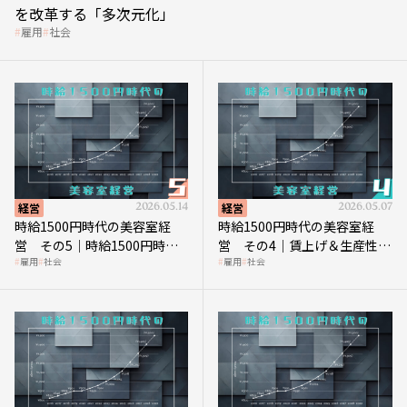
を改革する「多次元化」
雇用
社会
経営
2026.05.14
経営
2026.05.07
時給1500円時代の美容室経
時給1500円時代の美容室経
営 その5｜時給1500円時代
営 その4｜賃上げ＆生産性向
雇用
社会
雇用
社会
の到来は美容業の収益構造を
上につなげる賢い助成金活用
見直す契機