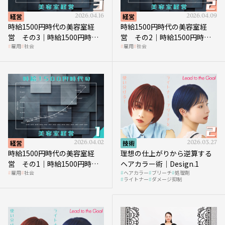
経営
2026.04.16
経営
2026.04.09
時給1500円時代の美容室経
時給1500円時代の美容室経
営 その3｜時給1500円時
営 その2｜時給1500円時代
雇用
社会
雇用
社会
代、美容業はどのような影響
に支払う給与はいくらなのか
を受けるのか？
経営
2026.04.02
技術
2026.03.27
時給1500円時代の美容室経
理想の仕上がりから逆算する
営 その1｜時給1500円時代
ヘアカラー術｜Design.1
雇用
社会
ヘアカラー
ブリーチ
処理剤
へ向かう社会的背景
ライトナー
ダメージ抑制