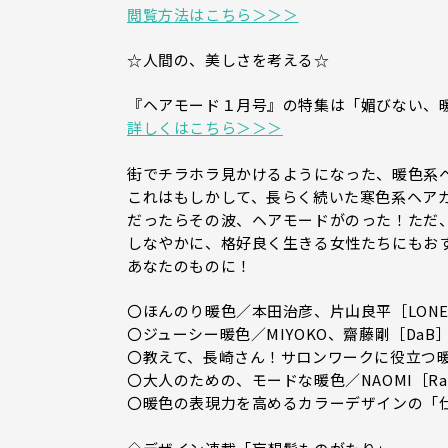
閲覧方法はこちら＞＞＞
☆人間の、美しさを考える☆
『ヘアモード１月号』の特集は「媚びない、
詳しくはこちら＞＞＞
街でチラホラ見かけるようになった、暖色系
これはもしかして、長らく続いた寒色系ヘア
だったらその波、ヘアモードがのった！ただ
しなやかに、格好良く生きる女性たちにもお
あなたのものに！
〇ほんのり暖色／本田治彦、片山良平［LONES
〇ジューシー暖色／MIYOKO、齋藤剛［DaB］
〇教えて、長崎さん！サロンワークに役立つ暖
〇大人のための、モードな暖色／NAOMI［Ra
〇暖色の表現力を高めるカラーデザインの「仕組