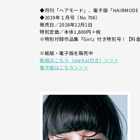
◆月刊「ヘアモード」、電子版「HAIRMODE d
◆2019年１月号（No.706）
発売日／2018年12月1日
特別定価／本体1,800円＋税
※特別付録作品集『Girl』付き特別号！【料
※紙版・電子版を販売中
紙版はこちら（digital付き）＞＞＞
電子版はこちら＞＞＞