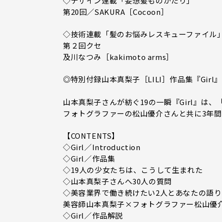
◇デザイン連載「妄想髪ものがたり」
第20回／SAKURA［Cocoon］
◇技術連載「髪のお悩みレスキューファイル
第２回クセ
及川なつみ［kakimoto arms］
◎特別付録山本真梨子［LILI］作品集『Girl』
山本真梨子さんが紡ぐ19の一瞬『Girl』は
フォトグラファーの松山優介さんと共に3年
【CONTENTS】
◇Girl／Introduction
◇Girl／作品集
◇19人の少女たちは、こうして生まれた
◇山本真梨子さんへ30人の質問
◇美容業界で働き続けたい2人とあなたの語り
美容師山本真梨子×フォトグラファー松山優
◇Girl／作品解説