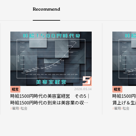
Recommend
経営
2026.05.14
経営
時給1500円時代の美容室経営 その5｜
時給150
時給1500円時代の到来は美容業の収益
賃上げ＆生
雇用
社会
雇用
社会
構造を見直す契機
成金活用