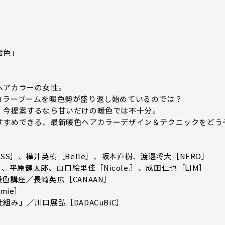
暖色」
ヘアカラーの女性。
カラーブームを暖色勢が盛り返し始めているのでは？
、今提案するなら甘いだけの暖色では不十分。
すすめできる、最新暖色ヘアカラーデザイン＆テクニックをどう
S］、樺井英樹［Belle］、坂本直樹、渡邊将大［NERO］
、平原健太郎、山口絵里佳［Nicole.］、成田仁也［LIM］
色講座／長崎英広［CANAAN］
mie］
み」／川口展弘［DADACuBiC］