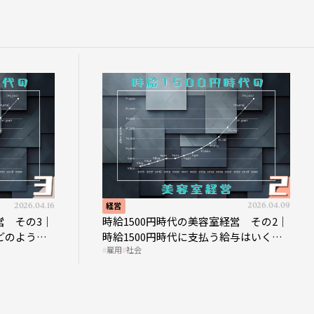
2026.04.16
経営
2026.04.09
営 その3｜
時給1500円時代の美容室経営 その2｜
どのような
時給1500円時代に支払う給与はいくら
雇用
社会
なのか