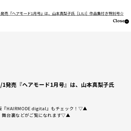
＞12/1発売『ヘアモード1月号』は、山本真梨子氏［LILI］作品集付き特別号☆
Close
＞12/1発売『ヘアモード1月号』は、山本真梨子氏
IRMODE digital』もチェック！▽▲
、舞台裏などがご覧になれます▽▲