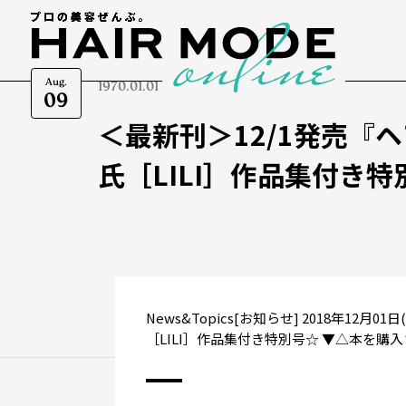
Aug.
1970.01.01
09
＜最新刊＞12/1発売『
氏［LILI］作品集付き特
News&Topics[お知らせ] 2018年1
［LILI］作品集付き特別号☆ ▼△本を購入