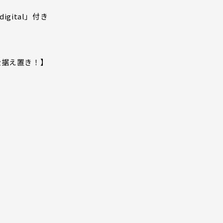
igital」付き
金据え置き！】