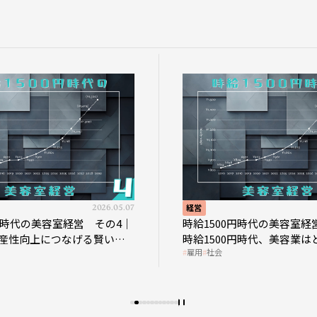
2026.05.07
経営
0円時代の美容室経営 その4｜
時給1500円時代の美容室経
産性向上につなげる賢い助
時給1500円時代、美容業は
雇用
社会
影響を受けるのか？