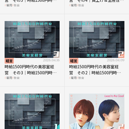
営 その4｜賃上げ＆生産性向
雇用
社会
雇用
社会
の到来は美容業の収益構造を
上につなげる賢い助成金活用
見直す契機
経営
2026.04.16
経営
2026.04.09
時給1500円時代の美容室経
時給1500円時代の美容室経
営 その3｜時給1500円時
営 その2｜時給1500円時代
雇用
社会
雇用
社会
代、美容業はどのような影響
に支払う給与はいくらなのか
を受けるのか？