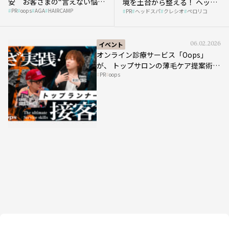
安 お客さまの“言えない悩
境を土台から整える！ ヘッド
PR
oops
AGA
HAIRCAMP
み”にどう向き合う？ ＃01
PR
ヘッドスパ
クレシオ
ペロリコ
スパ比率1.5倍アップの秘策を
大公開
イベント
06.02.2026
オンライン診療サービス「Oops」
が、 トップサロンの薄毛ケア提案術を
PR
oops
HAIRCAMPで公開！