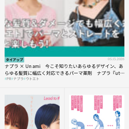
タイアップ
05.13.2026
ナプラ × Un ami 今こそ知りたいあらゆるデザイン、あ
らゆる髪質に幅広く対応できるパーマ薬剤 ナプラ『ut-
PR
ナプラ
ウトエト
et』