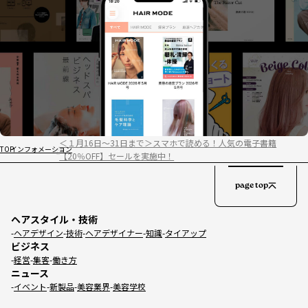
＜１月16日～31日まで＞スマホで読める！人気の電子書籍
TOP
インフォメーション
【20％OFF】セールを実施中！
page top
ヘアスタイル・技術
ヘアデザイン
技術
ヘアデザイナー
知識
タイアップ
ビジネス
経営
集客
働き方
ニュース
イベント
新製品
美容業界
美容学校