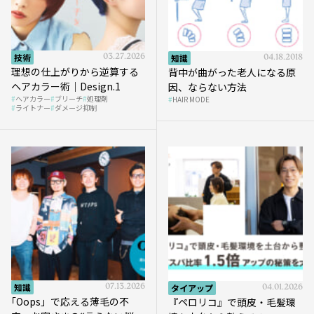
技術
03.27.2026
知識
04.18.2018
理想の仕上がりから逆算する
背中が曲がった老人になる原
ヘアカラー術｜Design.1
因、ならない方法
ヘアカラー
ブリーチ
処理剤
HAIR MODE
ライトナー
ダメージ抑制
知識
07.13.2026
タイアップ
04.01.2026
｢Oops」で応える薄毛の不
『ペロリコ』で頭皮・毛髪環