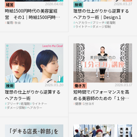
経営
2026.04.02
技術
2026.03.27
時給1500円時代の美容室経
理想の仕上がりから逆算する
営 その1｜時給1500円時代
ヘアカラー術｜Design.1
雇用
社会
ヘアカラー
ブリーチ
処理剤
へ向かう社会的背景
ライトナー
ダメージ抑制
技術
2026.03.20
働き方
2026.03.17
理想の仕上がりから逆算する
短時間でパフォーマンスを高
ヘアカラー術
める美容師のための「１分ヨ
ブリーチ
処理剤
ライトナー
健康
1分ヨガ
ガ」講座｜実践編
ダメージ抑制
ヘアカラー