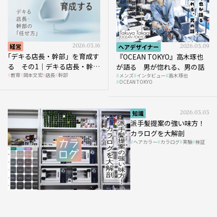
経営
2026.03.16
ヘアデザイナー
2026.03.09
｢デキる店長・幹部」を育成す
『OCEAN TOKYO』高木琢也
る その1｜デキる店長・幹部
が語る 男が惚れる、男の話
教育
岡本文宏
店長
幹部
メンズ
インタビュー
高木琢也
の「任せ方」
OCEAN TOKYO
知識
2026.03.03
派手髪提案の強い味方！
カラログを大解剖
ヘアカラー
カラログ
実験
検証