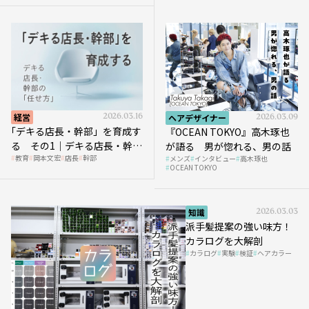
経営
2026.03.16
ヘアデザイナー
2026.03.09
｢デキる店長・幹部」を育成す
『OCEAN TOKYO』高木琢也
る その1｜デキる店長・幹部
が語る 男が惚れる、男の話
教育
岡本文宏
店長
幹部
メンズ
インタビュー
高木琢也
の「任せ方」
OCEAN TOKYO
知識
2026.03.03
派手髪提案の強い味方！
カラログを大解剖
カラログ
実験
検証
ヘアカラー