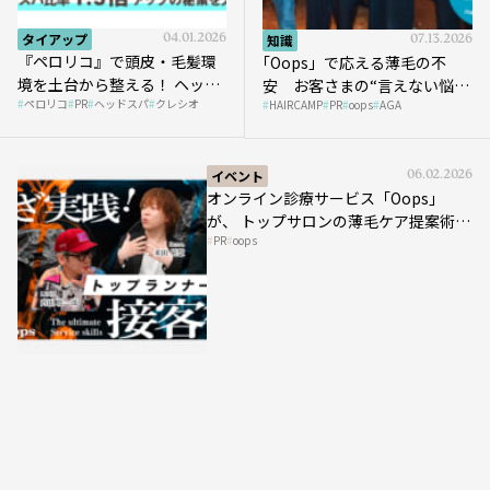
タイアップ
04.01.2026
知識
07.13.2026
『ペロリコ』で頭皮・毛髪環
｢Oops」で応える薄毛の不
境を土台から整える！ ヘッド
安 お客さまの“言えない悩
ペロリコ
PR
ヘッドスパ
クレシオ
スパ比率1.5倍アップの秘策を
HAIRCAMP
PR
oops
AGA
み”にどう向き合う？ ＃01
大公開
イベント
06.02.2026
オンライン診療サービス「Oops」
が、 トップサロンの薄毛ケア提案術を
PR
oops
HAIRCAMPで公開！