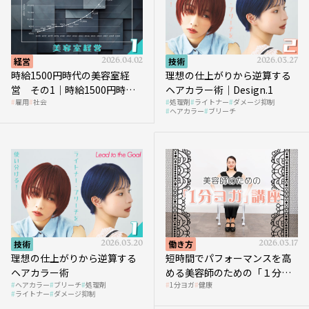
経営
2026.04.02
技術
2026.03.27
時給1500円時代の美容室経
理想の仕上がりから逆算する
営 その1｜時給1500円時代
ヘアカラー術｜Design.1
雇用
社会
処理剤
ライトナー
ダメージ抑制
へ向かう社会的背景
ヘアカラー
ブリーチ
技術
2026.03.20
働き方
2026.03.17
理想の仕上がりから逆算する
短時間でパフォーマンスを高
ヘアカラー術
める美容師のための「１分ヨ
ヘアカラー
ブリーチ
処理剤
1分ヨガ
健康
ガ」講座｜実践編
ライトナー
ダメージ抑制