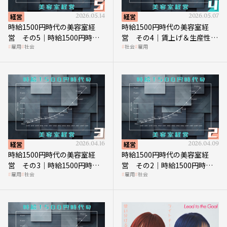
経営
2026.05.14
経営
2026.05.07
時給1500円時代の美容室経
時給1500円時代の美容室経
営 その5｜時給1500円時代
営 その4｜賃上げ＆生産性向
雇用
社会
社会
雇用
の到来は美容業の収益構造を
上につなげる賢い助成金活用
見直す契機
経営
2026.04.16
経営
2026.04.09
時給1500円時代の美容室経
時給1500円時代の美容室経
営 その3｜時給1500円時
営 その2｜時給1500円時代
雇用
社会
雇用
社会
代、美容業はどのような影響
に支払う給与はいくらなのか
を受けるのか？