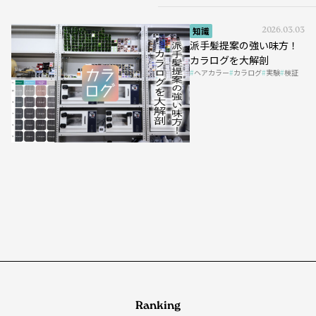
知識
2026.03.03
派手髪提案の強い味方！
カラログを大解剖
ヘアカラー
カラログ
実験
検証
Ranking