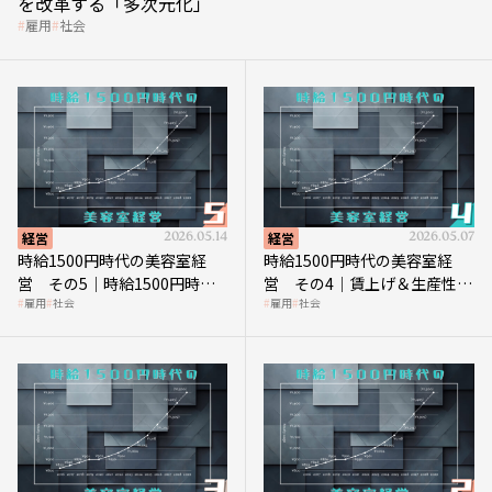
を改革する「多次元化」
雇用
社会
経営
2026.05.14
経営
2026.05.07
時給1500円時代の美容室経
時給1500円時代の美容室経
営 その5｜時給1500円時代
営 その4｜賃上げ＆生産性向
雇用
社会
雇用
社会
の到来は美容業の収益構造を
上につなげる賢い助成金活用
見直す契機