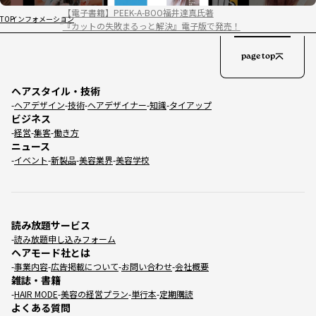
【電子書籍】PEEK-A-BOO福井達真氏著
TOP
インフォメーション
『カットの失敗まるっと解決』電子版で発売！
page top
ヘアスタイル・技術
ヘアデザイン
技術
ヘアデザイナー
知識
タイアップ
ビジネス
経営
集客
働き方
ニュース
イベント
新製品
美容業界
美容学校
読み放題サービス
読み放題申し込みフォーム
ヘアモード社とは
事業内容
広告掲載について
お問い合わせ
会社概要
雑誌・書籍
HAIR MODE
美容の経営プラン
単行本
定期購読
よくある質問