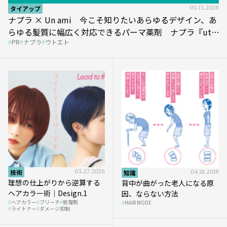
タイアップ
05.13.2026
ナプラ × Un ami 今こそ知りたいあらゆるデザイン、あ
らゆる髪質に幅広く対応できるパーマ薬剤 ナプラ『ut-
PR
ナプラ
ウトエト
et』
技術
03.27.2026
知識
04.18.2018
理想の仕上がりから逆算する
背中が曲がった老人になる原
ヘアカラー術｜Design.1
因、ならない方法
ヘアカラー
ブリーチ
処理剤
HAIR MODE
ライトナー
ダメージ抑制