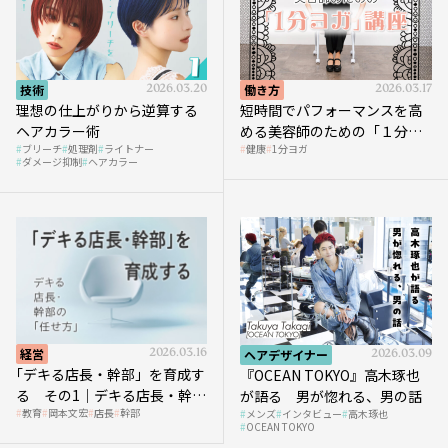
技術
2026.03.20
働き方
2026.03.17
理想の仕上がりから逆算する
短時間でパフォーマンスを高
ヘアカラー術
める美容師のための「１分ヨ
ブリーチ
処理剤
ライトナー
健康
1分ヨガ
ガ」講座｜実践編
ダメージ抑制
ヘアカラー
経営
2026.03.16
ヘアデザイナー
2026.03.09
｢デキる店長・幹部」を育成す
『OCEAN TOKYO』高木琢也
る その1｜デキる店長・幹部
が語る 男が惚れる、男の話
教育
岡本文宏
店長
幹部
メンズ
インタビュー
高木琢也
の「任せ方」
OCEAN TOKYO