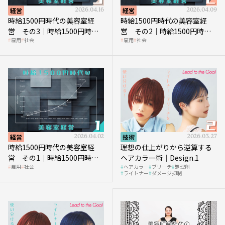
経営
2026.04.16
経営
2026.04.09
時給1500円時代の美容室経
時給1500円時代の美容室経
営 その3｜時給1500円時
営 その2｜時給1500円時代
雇用
社会
雇用
社会
代、美容業はどのような影響
に支払う給与はいくらなのか
を受けるのか？
経営
2026.04.02
技術
2026.03.27
時給1500円時代の美容室経
理想の仕上がりから逆算する
営 その1｜時給1500円時代
ヘアカラー術｜Design.1
雇用
社会
ヘアカラー
ブリーチ
処理剤
へ向かう社会的背景
ライトナー
ダメージ抑制