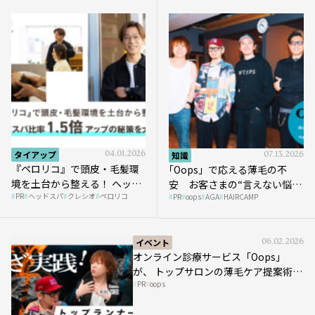
タイアップ
04.01.2026
知識
07.13.2026
『ペロリコ』で頭皮・毛髪環
｢Oops」で応える薄毛の不
境を土台から整える！ ヘッド
安 お客さまの“言えない悩
PR
ヘッドスパ
クレシオ
ペロリコ
スパ比率1.5倍アップの秘策を
PR
oops
AGA
HAIRCAMP
み”にどう向き合う？ ＃01
大公開
イベント
06.02.2026
オンライン診療サービス「Oops」
が、 トップサロンの薄毛ケア提案術を
PR
oops
HAIRCAMPで公開！