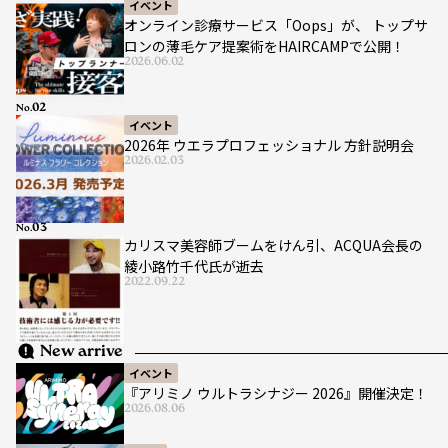
イベント
オンライン診療サービス「Oops」が、 トップサ
ロンの薄毛ケア提案術をHAIRCAMPで公開！
2026.06.02
No.
イベント
2026年 ウエラプロフェッショナル 方針説明会
2026.02.03
No.
カリスマ美容師ブームをけん引、ACQUA会長の
綾小路竹千代氏が逝去
2022.09.22
New arrive
イベント
『アリミノ ウルトラシナジー 2026』開催決定！
2026.08.06