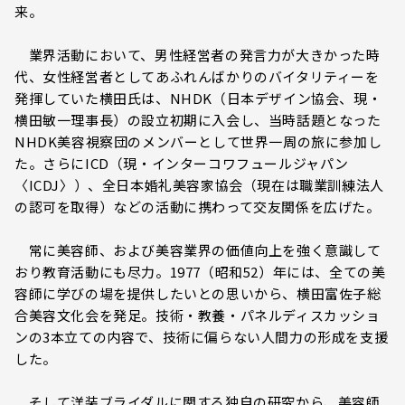
来。
業界活動において、男性経営者の発言力が大きかった時
代、女性経営者としてあふれんばかりのバイタリティーを
発揮していた横田氏は、NHDK（日本デザイン協会、現・
横田敏一理事長）の設立初期に入会し、当時話題となった
NHDK美容視察団のメンバーとして世界一周の旅に参加し
た。さらにICD（現・インターコワフュールジャパン
〈ICDJ〉）、全日本婚礼美容家協会（現在は職業訓練法人
の認可を取得）などの活動に携わって交友関係を広げた。
常に美容師、および美容業界の価値向上を強く意識して
おり教育活動にも尽力。1977（昭和52）年には、全ての美
容師に学びの場を提供したいとの思いから、横田富佐子総
合美容文化会を発足。技術・教養・パネルディスカッショ
ンの3本立ての内容で、技術に偏らない人間力の形成を支援
した。
そして洋装ブライダルに関する独自の研究から、美容師