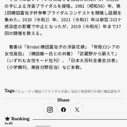
の手による洋装ブライダルを提唱。1981（昭和56）年、第
1回横田富佐子杯争奪ブライダルコンテストを開催し話題を
集めた。2020（令和2）年、2021（令和3）年は新型コロナ
感染症の影響で中止となったが、2019（令和元）年まで37
回の開催を数える。
著書は「Bridal:横田富佐子の洋装花嫁」「帝政ロシアの
女性風俗」（横田敏一氏との共著）「武蔵野から萠えて」
（いずれも女性モード社刊）、「日本大百科全書全25巻」
（小学館刊、美容分野担当）など多数。
Tags
ビューティ横田
ブライダルの装い協会
美容師
訃報
横田富佐子
Share
Ranking
No.