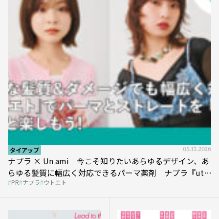
タイアップ
05.13.2026
ナプラ × Un ami 今こそ知りたいあらゆるデザイン、あ
らゆる髪質に幅広く対応できるパーマ薬剤 ナプラ『ut-
PR
ナプラ
ウトエト
et』