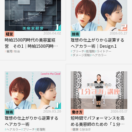
経営
2026.04.02
技術
2026.03.27
時給1500円時代の美容室経
理想の仕上がりから逆算する
営 その1｜時給1500円時代
ヘアカラー術｜Design.1
雇用
社会
ブリーチ
処理剤
ライトナー
へ向かう社会的背景
ダメージ抑制
ヘアカラー
技術
2026.03.20
働き方
2026.03.17
理想の仕上がりから逆算する
短時間でパフォーマンスを高
ヘアカラー術
める美容師のための「１分ヨ
ヘアカラー
ブリーチ
処理剤
健康
1分ヨガ
ガ」講座｜実践編