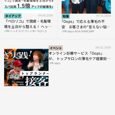
タイアップ
04.01.2026
知識
07.13.2026
『ペロリコ』で頭皮・毛髪環
｢Oops」で応える薄毛の不
境を土台から整える！ ヘッド
安 お客さまの“言えない悩
PR
ヘッドスパ
クレシオ
ペロリコ
スパ比率1.5倍アップの秘策を
PR
oops
AGA
HAIRCAMP
み”にどう向き合う？ ＃01
大公開
イベント
06.02.2026
オンライン診療サービス「Oops」
が、 トップサロンの薄毛ケア提案術を
PR
oops
HAIRCAMPで公開！