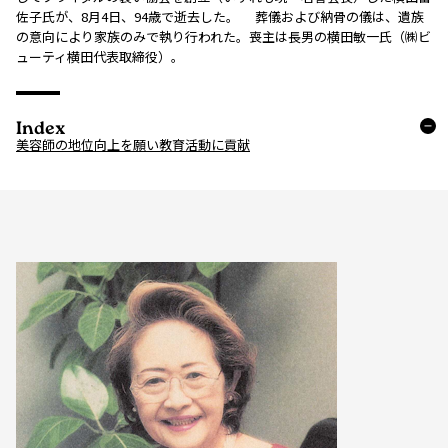
佐子氏が、8月4日、94歳で逝去した。 葬儀および納骨の儀は、遺族
の意向により家族のみで執り行われた。喪主は長男の横田敏一氏（㈱ビ
ューティ横田代表取締役）。
Index
美容師の地位向上を願い教育活動に貢献