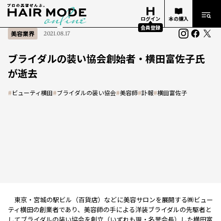
ログイン
本の購入
会員登録
美容業界
2021.08.17
ブライダルの装い協会創始者・横田富佐子氏
が逝去
#
ビューティ横田
#
ブライダルの装い協会
#
美容師
#
訃報
#
横田富佐子
東京・宮城の駅ビル（百貨店）などに美容サロンを展開する㈱ビュー
ティ横田の創業者であり、美容師の手による洋装ブライダルの先駆者と
してブライダルの装い協会を創立（いずれも現・名誉会長）した横田富