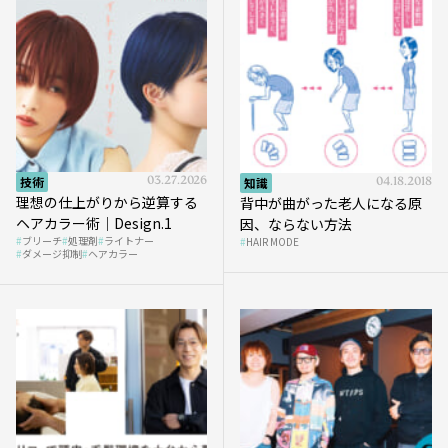
技術
03.27.2026
知識
04.18.2018
理想の仕上がりから逆算する
背中が曲がった老人になる原
ヘアカラー術｜Design.1
因、ならない方法
ブリーチ
処理剤
ライトナー
HAIR MODE
ダメージ抑制
ヘアカラー