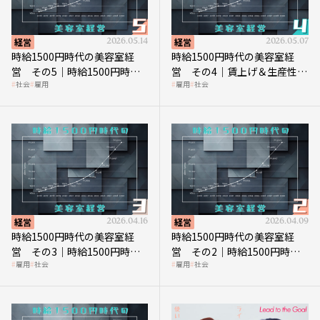
経営
2026.05.14
経営
2026.05.07
時給1500円時代の美容室経
時給1500円時代の美容室経
営 その5｜時給1500円時代
営 その4｜賃上げ＆生産性向
社会
雇用
雇用
社会
の到来は美容業の収益構造を
上につなげる賢い助成金活用
見直す契機
経営
2026.04.16
経営
2026.04.09
時給1500円時代の美容室経
時給1500円時代の美容室経
営 その3｜時給1500円時
営 その2｜時給1500円時代
雇用
社会
雇用
社会
代、美容業はどのような影響
に支払う給与はいくらなのか
を受けるのか？