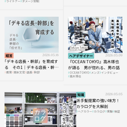
ライトナー
ダメージ抑制
経営
2026.03.16
ヘアデザイナー
2026.03.09
｢デキる店長・幹部」を育成す
『OCEAN TOKYO』高木琢也
る その1｜デキる店長・幹部
が語る 男が惚れる、男の話
教育
岡本文宏
店長
幹部
OCEAN TOKYO
メンズ
インタビュー
の「任せ方」
高木琢也
知識
2026.03.03
派手髪提案の強い味方！
カラログを大解剖
ヘアカラー
カラログ
実験
検証