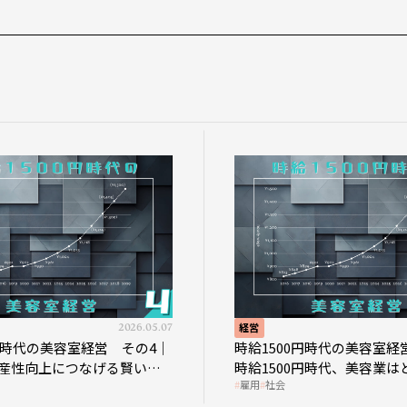
2026.05.07
経営
0円時代の美容室経営 その4｜
時給1500円時代の美容室経
産性向上につなげる賢い助
時給1500円時代、美容業は
雇用
社会
影響を受けるのか？