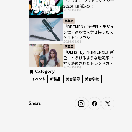
『アリミノ ウルトラシナジー
2026』開催決定！
2026.08.06
新製品
『BREMEN』操作性・デザイ
ン性・速乾性を併せ持ったス
ケルトンブラシ
2026.08.04
新製品
『ULTIST by PRIMIENCE』新
色 とろけるような透明感で
描く洗練されたトレンドカラ
2026.08.04
ー
Category
イベント
新製品
美容業界
美容学校
Share