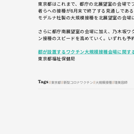
東京都はこれまで、都庁の北展望室の会場で
者らへの接種が8月末で終了する見通しである
モデルナ社製の大規模接種を北展望室の会場
さらに都庁南展望室の会場に加え、乃木坂ワク
ン接種のスピードを高めていく。いずれも予
都が設置するワクチン大規模接種会場に関す
東京都福祉保健局
Tags
東京都
新型コロナワクチン
大規模接種
理美容師