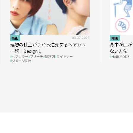
技術
03.27.2026
知識
理想の仕上がりから逆算するヘアカラ
背中が曲が
ー術｜Design.1
ない方法
ヘアカラー
ブリーチ
処理剤
ライトナー
HAIR MODE
ダメージ抑制