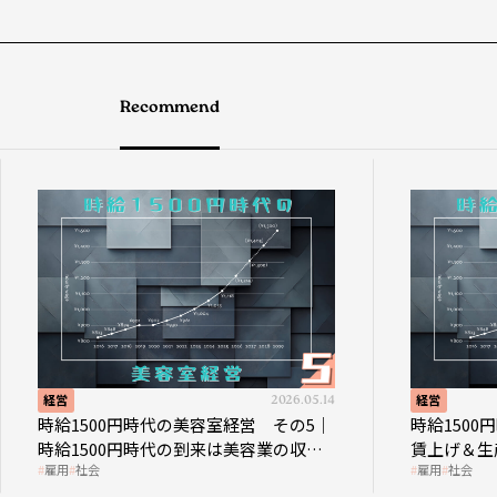
Recommend
経営
2026.05.14
経営
時給1500円時代の美容室経営 その5｜
時給150
時給1500円時代の到来は美容業の収益
賃上げ＆生
雇用
社会
雇用
社会
構造を見直す契機
成金活用