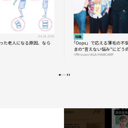
04.18.2018
知識
った老人になる原因、なら
｢Oops」で応える薄毛の不
まの“言えない悩み”にどう
PR
oops
AGA
HAIRCAMP
う？ ＃01