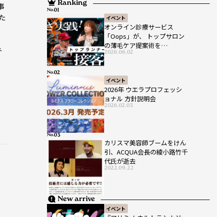
Ranking
事
No.
た
イベント
オンライン診療サービス
「Oops」が、 トップサロン
の薄毛ケア提案術を
チ
2026.06.02
HAIRCAMPで公開！
No.
イベント
2026年 ウエラプロフェッシ
ョナル 方針説明会
2026.02.03
No.
カリスマ美容師ブームをけん
引、ACQUA会長の綾小路竹千
代氏が逝去
2022.09.22
New arrive
イベント