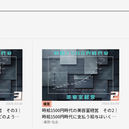
2026.04.16
経営
2026.04.09
営 その3｜
時給1500円時代の美容室経営 その2｜
どのような
時給1500円時代に支払う給与はいくら
雇用
社会
なのか