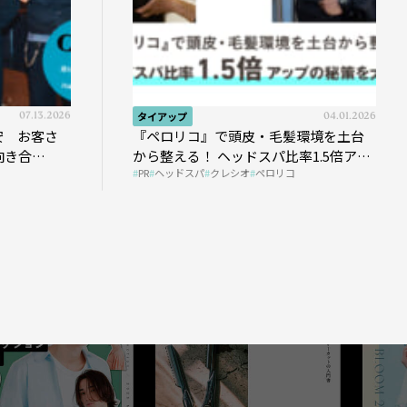
07.13.2026
タイアップ
04.01.2026
安 お客さ
『ペロリコ』で頭皮・毛髪環境を土台
向き合
から整える！ ヘッドスパ比率1.5倍アッ
PR
ヘッドスパ
クレシオ
ペロリコ
プの秘策を大公開