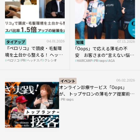
タイアップ
04.01.2026
知識
07.13.2026
『ペロリコ』で頭皮・毛髪環
｢Oops」で応える薄毛の不
境を土台から整える！ ヘッド
安 お客さまの“言えない悩
ペロリコ
PR
ヘッドスパ
クレシオ
スパ比率1.5倍アップの秘策を
HAIRCAMP
PR
oops
AGA
み”にどう向き合う？ ＃01
大公開
イベント
06.02.2026
オンライン診療サービス「Oops」
が、 トップサロンの薄毛ケア提案術を
PR
oops
HAIRCAMPで公開！