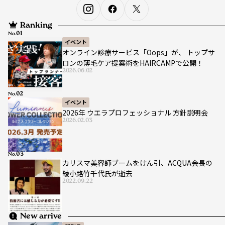
Ranking
No.
イベント
オンライン診療サービス「Oops」が、 トップサ
ロンの薄毛ケア提案術をHAIRCAMPで公開！
2026.06.02
No.
イベント
2026年 ウエラプロフェッショナル 方針説明会
2026.02.03
No.
カリスマ美容師ブームをけん引、ACQUA会長の
綾小路竹千代氏が逝去
2022.09.22
New arrive