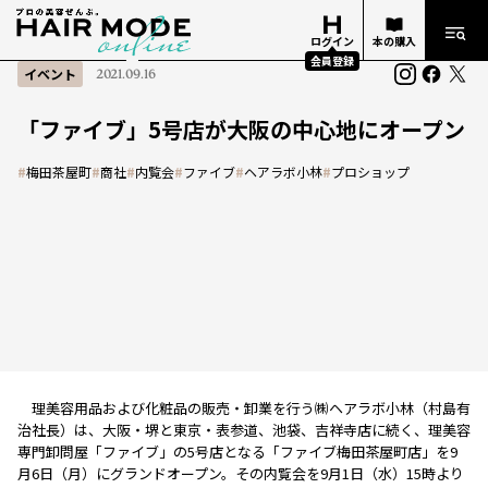
ログイン
本の購入
会員登録
イベント
2021.09.16
「ファイブ」5号店が大阪の中心地にオープン
#
梅田茶屋町
#
商社
#
内覧会
#
ファイブ
#
ヘアラボ小林
#
プロショップ
理美容用品および化粧品の販売・卸業を行う㈱ヘアラボ小林（村島有
治社長）は、大阪・堺と東京・表参道、池袋、吉祥寺店に続く、理美容
専門卸問屋「ファイブ」の5号店となる「ファイブ梅田茶屋町店」を9
月6日（月）にグランドオープン。その内覧会を9月1日（水）15時より