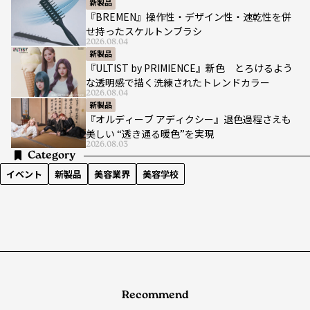
新製品
『BREMEN』操作性・デザイン性・速乾性を併
せ持ったスケルトンブラシ
2026.08.04
新製品
『ULTIST by PRIMIENCE』新色 とろけるよう
な透明感で描く洗練されたトレンドカラー
2026.08.04
新製品
『オルディーブ アディクシー』退色過程さえも
美しい “透き通る暖色”を実現
2026.08.03
Category
イベント
新製品
美容業界
美容学校
Recommend