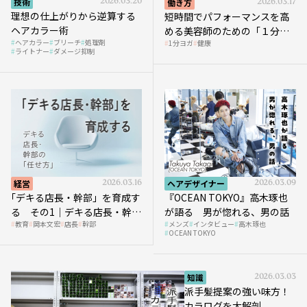
技術
2026.03.20
働き方
2026.03.17
理想の仕上がりから逆算する
短時間でパフォーマンスを高
ヘアカラー術
める美容師のための「１分ヨ
ヘアカラー
ブリーチ
処理剤
1分ヨガ
健康
ガ」講座｜実践編
ライトナー
ダメージ抑制
経営
2026.03.16
ヘアデザイナー
2026.03.09
｢デキる店長・幹部」を育成す
『OCEAN TOKYO』高木琢也
る その1｜デキる店長・幹部
が語る 男が惚れる、男の話
教育
岡本文宏
店長
幹部
メンズ
インタビュー
高木琢也
の「任せ方」
OCEAN TOKYO
知識
2026.03.03
派手髪提案の強い味方！
カラログを大解剖