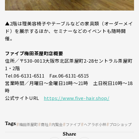
▲2階は理美容椅子やテーブルなどの家具類（オーダーメイ
ド）を展示するほか、セミナーなどのイベントも随時開
催。
ファイブ梅田茶屋町店概要
住所／〒530-0013大阪市北区茶屋町2-28セントラル茶屋町
1・2階
Tel.06-6131-6511 Fax.06-6131-6515
営業時間／月曜日～金曜日10時～21時 土日祝日10時～18
時
公式サイトURL
https://www.five-hair.shop/
Tags
梅田茶屋町
商社
内覧会
ファイブ
ヘアラボ小林
プロショップ
Share