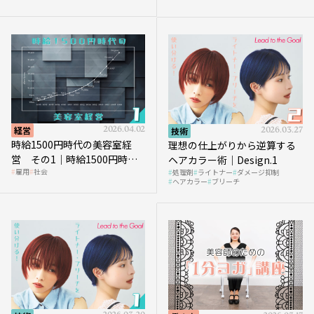
を受けるのか？
経営
2026.04.02
技術
2026.03.27
時給1500円時代の美容室経
理想の仕上がりから逆算する
営 その1｜時給1500円時代
ヘアカラー術｜Design.1
雇用
社会
処理剤
ライトナー
ダメージ抑制
へ向かう社会的背景
ヘアカラー
ブリーチ