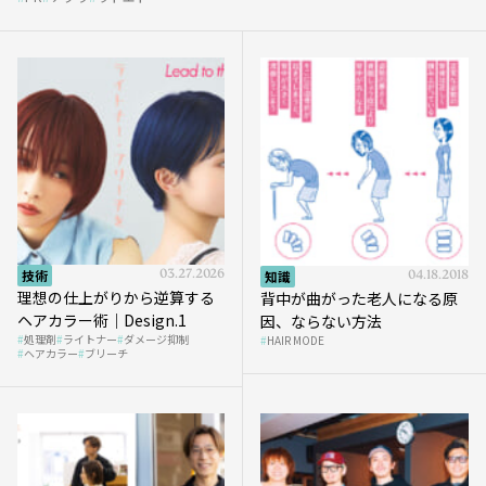
et』
技術
03.27.2026
知識
04.18.2018
理想の仕上がりから逆算する
背中が曲がった老人になる原
ヘアカラー術｜Design.1
因、ならない方法
処理剤
ライトナー
ダメージ抑制
HAIR MODE
ヘアカラー
ブリーチ