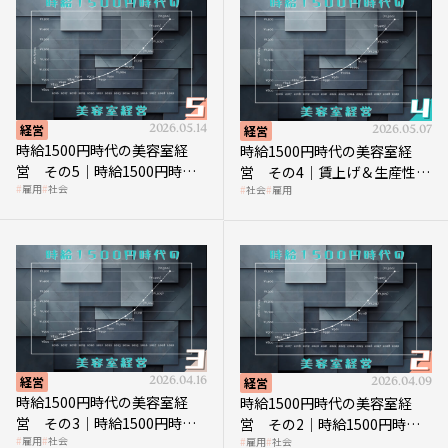
経営
2026.05.14
経営
2026.05.07
時給1500円時代の美容室経
時給1500円時代の美容室経
営 その5｜時給1500円時代
営 その4｜賃上げ＆生産性向
雇用
社会
社会
雇用
の到来は美容業の収益構造を
上につなげる賢い助成金活用
見直す契機
経営
2026.04.16
経営
2026.04.09
時給1500円時代の美容室経
時給1500円時代の美容室経
営 その3｜時給1500円時
営 その2｜時給1500円時代
雇用
社会
雇用
社会
代、美容業はどのような影響
に支払う給与はいくらなのか