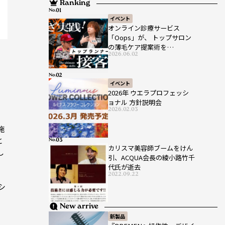
Ranking
No.
イベント
オンライン診療サービス
「Oops」が、 トップサロン
の薄毛ケア提案術を
2026.06.02
HAIRCAMPで公開！
No.
イベント
2026年 ウエラプロフェッシ
ョナル 方針説明会
2026.02.03
施
と
No.
カリスマ美容師ブームをけん
し
引、ACQUA会長の綾小路竹千
代氏が逝去
2022.09.22
シ
ラ
New arrive
新製品