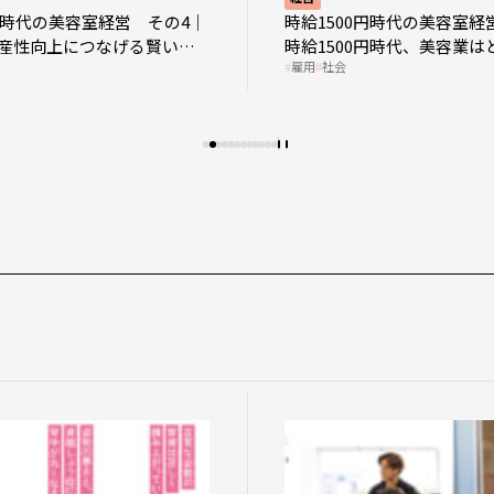
0円時代の美容室経営 その4｜
時給1500円時代の美容室経
産性向上につなげる賢い助
時給1500円時代、美容業は
雇用
社会
影響を受けるのか？