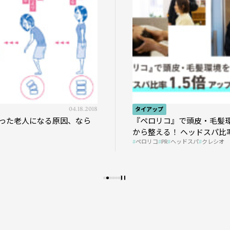
04.18.2018
タイアップ
った老人になる原因、なら
『ペロリコ』で頭皮・毛髪
から整える！ ヘッドスパ比率
ペロリコ
PR
ヘッドスパ
クレシオ
プの秘策を大公開