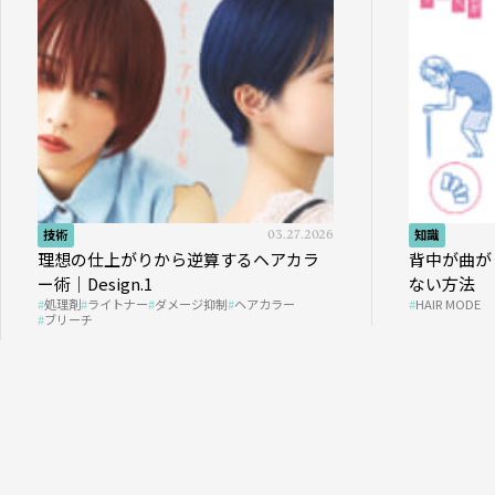
技術
03.27.2026
知識
理想の仕上がりから逆算するヘアカラ
背中が曲が
ー術｜Design.1
ない方法
処理剤
ライトナー
ダメージ抑制
ヘアカラー
HAIR MODE
ブリーチ