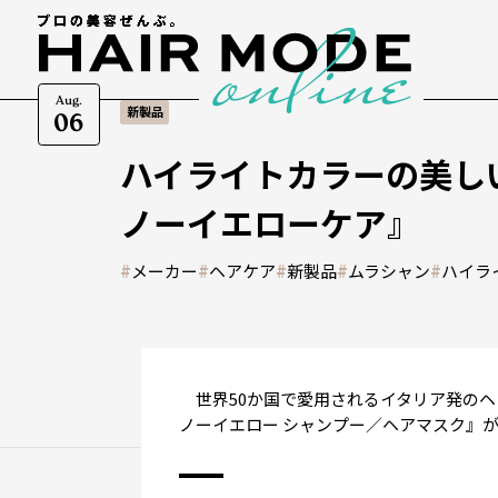
Aug.
新製品
06
ハイライトカラーの美し
ノーイエローケア』
#
メーカー
#
ヘアケア
#
新製品
#
ムラシャン
#
ハイラ
世界50か国で愛用されるイタリア発のヘ
ノーイエロー シャンプー／ヘアマスク』