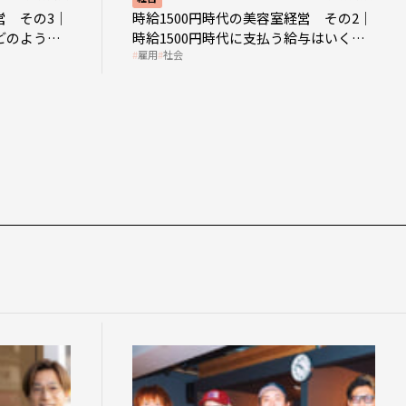
営 その3｜
時給1500円時代の美容室経営 その2｜
どのような
時給1500円時代に支払う給与はいくら
雇用
社会
なのか