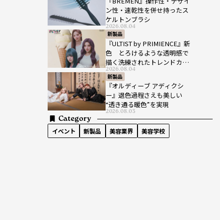
『BREMEN』操作性・デザイ
ン性・速乾性を併せ持ったス
ケルトンブラシ
2026.08.04
新製品
『ULTIST by PRIMIENCE』新
色 とろけるような透明感で
描く洗練されたトレンドカラ
2026.08.04
ー
新製品
『オルディーブ アディクシ
ー』退色過程さえも美しい
“透き通る暖色”を実現
2026.08.03
Category
イベント
新製品
美容業界
美容学校