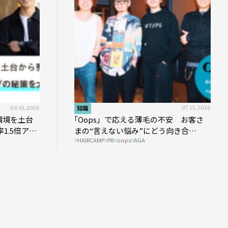
04.01.2026
知識
07.13.2026
環境を土台
｢Oops」で応える薄毛の不安 お客さ
1.5倍アッ
まの“言えない悩み”にどう向き合
HAIRCAMP
PR
oops
AGA
う？ ＃01