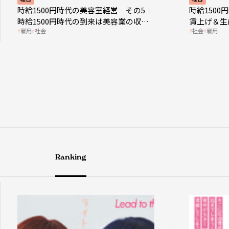
時給1500円時代の美容室経営 その5｜
時給150
時給1500円時代の到来は美容業の収益
賃上げ＆生
雇用
社会
社会
雇用
構造を見直す契機
成金活用
Ranking