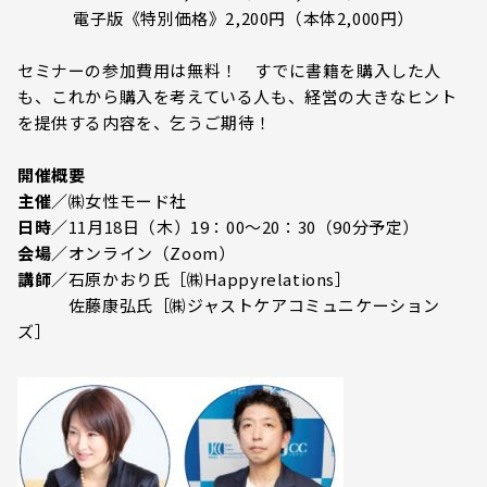
電子版《特別価格》2,200円（本体2,000円）
セミナーの参加費用は無料！ すでに書籍を購入した人
も、これから購入を考えている人も、経営の大きなヒント
を提供する内容を、乞うご期待！
開催概要
主催／
㈱女性モード社
日時／
11月18日（木）19：00～20：30（90分予定）
会場／
オンライン（Zoom）
講師／
石原かおり氏［㈱Happyrelations］
佐藤康弘氏［㈱ジャストケアコミュニケーション
ズ］