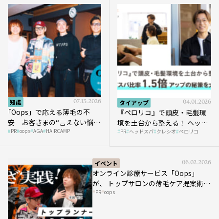
知識
07.13.2026
タイアップ
04.01.2026
｢Oops」で応える薄毛の不
『ペロリコ』で頭皮・毛髪環
安 お客さまの“言えない悩
境を土台から整える！ ヘッド
PR
oops
AGA
HAIRCAMP
み”にどう向き合う？ ＃01
PR
ヘッドスパ
クレシオ
ペロリコ
スパ比率1.5倍アップの秘策を
大公開
イベント
06.02.2026
オンライン診療サービス「Oops」
が、 トップサロンの薄毛ケア提案術を
PR
oops
HAIRCAMPで公開！