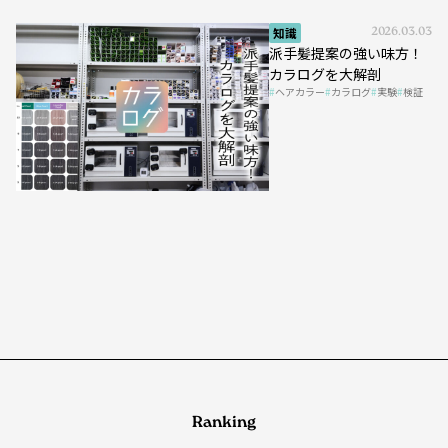
知識
2026.03.03
派手髪提案の強い味方！
カラログを大解剖
ヘアカラー
カラログ
実験
検証
Ranking