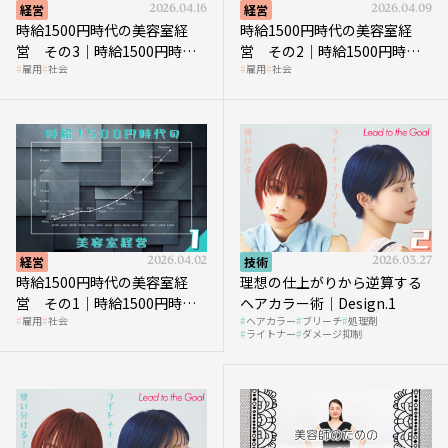
経営
2026.04.16
経営
2026.04.09
時給1500円時代の美容室経
時給1500円時代の美容室経
営 その3｜時給1500円時
営 その2｜時給1500円時代
雇用
社会
雇用
社会
代、美容業はどのような影響
に支払う給与はいくらなのか
を受けるのか？
経営
2026.04.02
技術
2026.03.27
時給1500円時代の美容室経
理想の仕上がりから逆算する
営 その1｜時給1500円時代
ヘアカラー術｜Design.1
雇用
社会
ヘアカラー
ブリーチ
処理剤
へ向かう社会的背景
ライトナー
ダメージ抑制