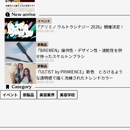
New arrive
イベント
『アリミノ ウルトラシナジー 2026』開催決定！
2026.08.06
新製品
『BREMEN』操作性・デザイン性・速乾性を併
せ持ったスケルトンブラシ
2026.08.04
新製品
『ULTIST by PRIMIENCE』新色 とろけるよう
な透明感で描く洗練されたトレンドカラー
2026.08.04
Category
イベント
新製品
美容業界
美容学校