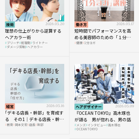
技術
2026.03.20
働き方
2026.03.17
理想の仕上がりから逆算する
短時間でパフォーマンスを高
ヘアカラー術
める美容師のための「１分ヨ
ブリーチ
処理剤
ライトナー
健康
1分ヨガ
ガ」講座｜実践編
ダメージ抑制
ヘアカラー
経営
2026.03.16
ヘアデザイナー
2026.03.09
｢デキる店長・幹部」を育成す
『OCEAN TOKYO』高木琢也
る その1｜デキる店長・幹部
が語る 男が惚れる、男の話
教育
岡本文宏
店長
幹部
メンズ
インタビュー
高木琢也
の「任せ方」
OCEAN TOKYO