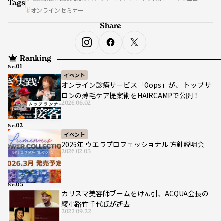
Tags
オンラインセミナー
Share
Ranking
No.
イベント
オンライン診療サービス「Oops」が、 トップサ
ロンの薄毛ケア提案術をHAIRCAMPで公開！
2026.06.02
No.
イベント
2026年 ウエラプロフェッショナル 方針説明会
2026.02.03
No.
カリスマ美容師ブームをけん引、ACQUA会長の
綾小路竹千代氏が逝去
2022.09.22