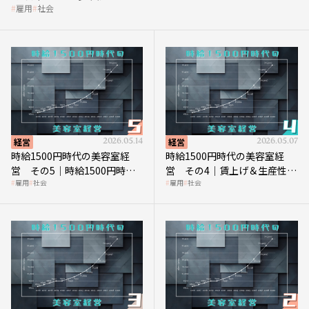
雇用
社会
経営
2026.05.14
経営
2026.05.07
時給1500円時代の美容室経
時給1500円時代の美容室経
営 その5｜時給1500円時代
営 その4｜賃上げ＆生産性向
雇用
社会
雇用
社会
の到来は美容業の収益構造を
上につなげる賢い助成金活用
見直す契機