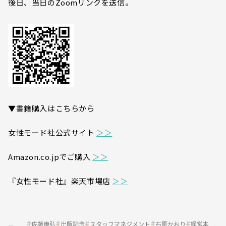
後日、当日のZoomリンクを送信。
▼書籍購入はこちらから
女性モード社公式サイト
＞＞
Amazon.co.jpでご購入
＞＞
『女性モード社』楽天市場店
＞＞
佐藤康弘
出版記念
スタッフマネジメント
石原かおり
経営本