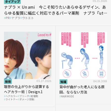
タイアップ
05.13.2026
ナプラ × Un ami 今こそ知りたいあらゆるデザイン、あ
らゆる髪質に幅広く対応できるパーマ薬剤 ナプラ『ut-
PR
ナプラ
ウトエト
et』
技術
03.27.2026
知識
04.18.2018
理想の仕上がりから逆算する
背中が曲がった老人になる原
ヘアカラー術｜Design.1
因、ならない方法
ヘアカラー
ブリーチ
処理剤
HAIR MODE
ライトナー
ダメージ抑制