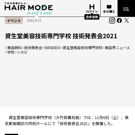
ログイン
本の購入
会員登録
イベント
2021.11.15
資生堂美容技術専門学校 技術発表会2021
#
美容師科
#
技術発表会
#
SHISEIDO
#
資生堂美容技術専門学校
#
美容界ニュース
#
学校
#
シセビ
資生堂美容技術専門学校（大竹政義校長）では、11月6日（土）、東
京都板橋区の同校ホールにて「技術発表会2021」を開催した。