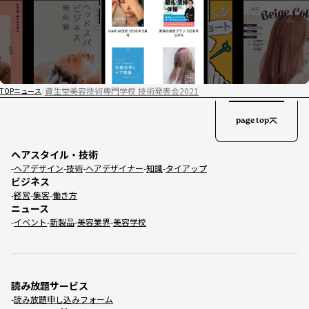
資生堂美容技術専門学校 技術発表会2021
TOP
ニュース
page top
ヘアスタイル・技術
ヘアデザイン
技術
ヘアデザイナー
知識
タイアップ
ビジネス
経営
集客
働き方
ニュース
イベント
新製品
美容業界
美容学校
読み放題サービス
読み放題申し込みフォーム