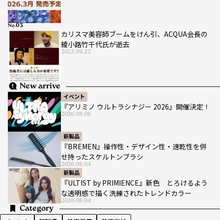
No.
カリスマ美容師ブームをけん引、ACQUA会長の
綾小路竹千代氏が逝去
2022.09.22
New arrive
イベント
『アリミノ ウルトラシナジー 2026』開催決定！
2026.08.06
新製品
『BREMEN』操作性・デザイン性・速乾性を併
せ持ったスケルトンブラシ
2026.08.04
新製品
『ULTIST by PRIMIENCE』新色 とろけるよう
な透明感で描く洗練されたトレンドカラー
2026.08.04
Category