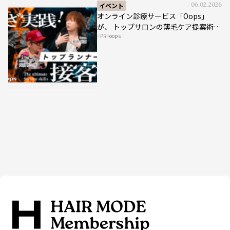
イベント
06.02.2026
オンライン診療サービス「Oops」
が、 トップサロンの薄毛ケア提案術を
PR
oops
HAIRCAMPで公開！