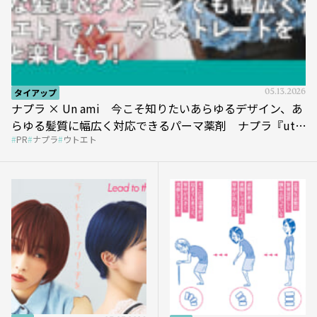
タイアップ
05.13.2026
ナプラ × Un ami 今こそ知りたいあらゆるデザイン、あ
らゆる髪質に幅広く対応できるパーマ薬剤 ナプラ『ut-
PR
ナプラ
ウトエト
et』