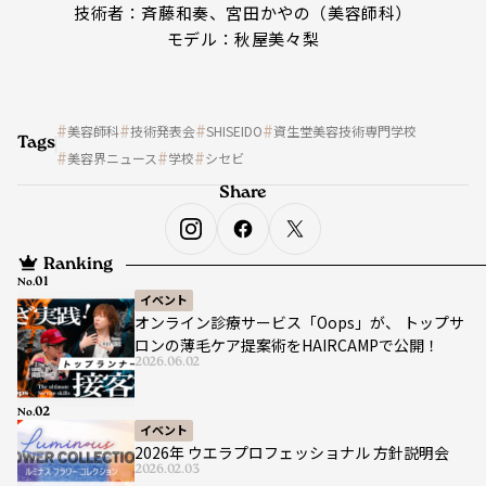
技術者：斉藤和奏、宮田かやの（美容師科）
モデル：秋屋美々梨
美容師科
技術発表会
SHISEIDO
資生堂美容技術専門学校
Tags
美容界ニュース
学校
シセビ
Share
Ranking
No.
イベント
オンライン診療サービス「Oops」が、 トップサ
ロンの薄毛ケア提案術をHAIRCAMPで公開！
2026.06.02
No.
イベント
2026年 ウエラプロフェッショナル 方針説明会
2026.02.03