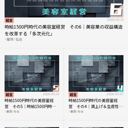
経営
2026.05.21
時給1500円時代の美容室経営 その6｜美容業の収益構造
を改革する「多次元化」
雇用
社会
経営
2026.05.14
経営
2026.05.07
時給1500円時代の美容室経
時給1500円時代の美容室経
営 その5｜時給1500円時代
営 その4｜賃上げ＆生産性向
雇用
社会
雇用
社会
の到来は美容業の収益構造を
上につなげる賢い助成金活用
見直す契機