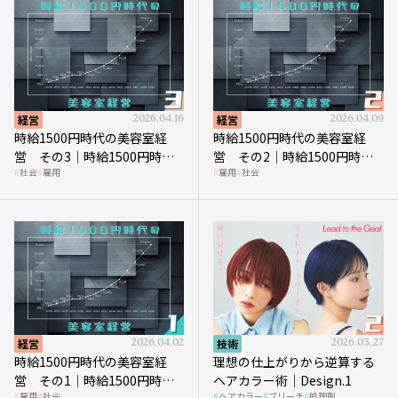
経営
2026.04.16
経営
2026.04.09
時給1500円時代の美容室経
時給1500円時代の美容室経
営 その3｜時給1500円時
営 その2｜時給1500円時代
社会
雇用
雇用
社会
代、美容業はどのような影響
に支払う給与はいくらなのか
を受けるのか？
経営
2026.04.02
技術
2026.03.27
時給1500円時代の美容室経
理想の仕上がりから逆算する
営 その1｜時給1500円時代
ヘアカラー術｜Design.1
雇用
社会
ヘアカラー
ブリーチ
処理剤