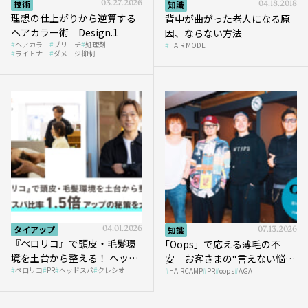
技術
03.27.2026
知識
04.18.2018
理想の仕上がりから逆算する
背中が曲がった老人になる原
ヘアカラー術｜Design.1
因、ならない方法
ヘアカラー
ブリーチ
処理剤
HAIR MODE
ライトナー
ダメージ抑制
タイアップ
04.01.2026
知識
07.13.2026
『ペロリコ』で頭皮・毛髪環
｢Oops」で応える薄毛の不
境を土台から整える！ ヘッド
安 お客さまの“言えない悩
ペロリコ
PR
ヘッドスパ
クレシオ
スパ比率1.5倍アップの秘策を
HAIRCAMP
PR
oops
AGA
み”にどう向き合う？ ＃01
大公開