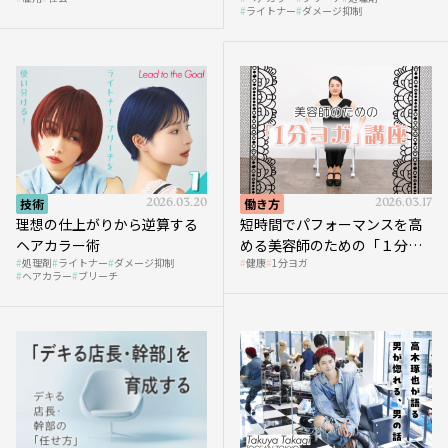
へ向かう社会的背景
ライトナー
ダメージ抑制
技術
2026.03.20
働き方
2026.03.17
理想の仕上がりから逆算する
短時間でパフォーマンスを高
ヘアカラー術
める美容師のための「１分ヨ
処理剤
ライトナー
ダメージ抑制
健康
1分ヨガ
ガ」講座｜実践編
ヘアカラー
ブリーチ