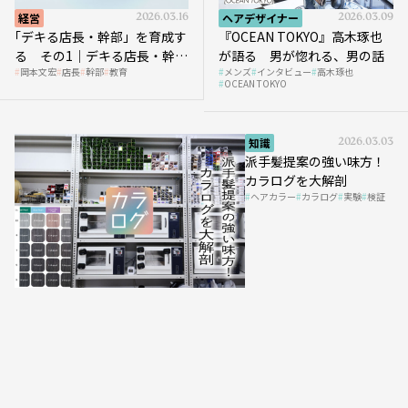
経営
2026.03.16
ヘアデザイナー
2026.03.09
｢デキる店長・幹部」を育成す
『OCEAN TOKYO』高木琢也
る その1｜デキる店長・幹部
が語る 男が惚れる、男の話
岡本文宏
店長
幹部
教育
メンズ
インタビュー
高木琢也
の「任せ方」
OCEAN TOKYO
知識
2026.03.03
派手髪提案の強い味方！
カラログを大解剖
ヘアカラー
カラログ
実験
検証