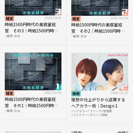
経営
2026.04.16
経営
2026.04.09
時給1500円時代の美容室経
時給1500円時代の美容室経
営 その3｜時給1500円時
営 その2｜時給1500円時代
雇用
社会
雇用
社会
代、美容業はどのような影響
に支払う給与はいくらなのか
を受けるのか？
経営
2026.04.02
技術
2026.03.27
時給1500円時代の美容室経
理想の仕上がりから逆算する
営 その1｜時給1500円時代
ヘアカラー術｜Design.1
雇用
社会
ヘアカラー
ブリーチ
処理剤
へ向かう社会的背景
ライトナー
ダメージ抑制