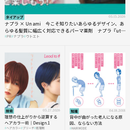
タイアップ
05.13.2026
ナプラ × Un ami 今こそ知りたいあらゆるデザイン、あ
らゆる髪質に幅広く対応できるパーマ薬剤 ナプラ『ut-
PR
ナプラ
ウトエト
et』
技術
03.27.2026
知識
04.18.2018
理想の仕上がりから逆算する
背中が曲がった老人になる原
ヘアカラー術｜Design.1
因、ならない方法
ヘアカラー
ブリーチ
処理剤
HAIR MODE