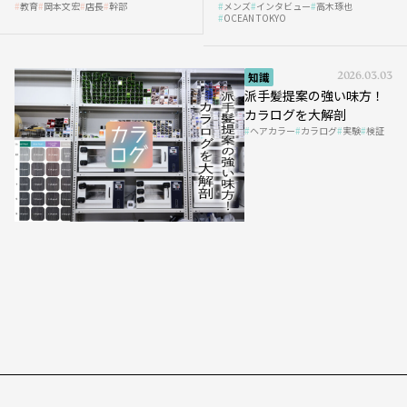
教育
岡本文宏
店長
幹部
メンズ
インタビュー
高木琢也
の「任せ方」
OCEAN TOKYO
知識
2026.03.03
派手髪提案の強い味方！
カラログを大解剖
ヘアカラー
カラログ
実験
検証