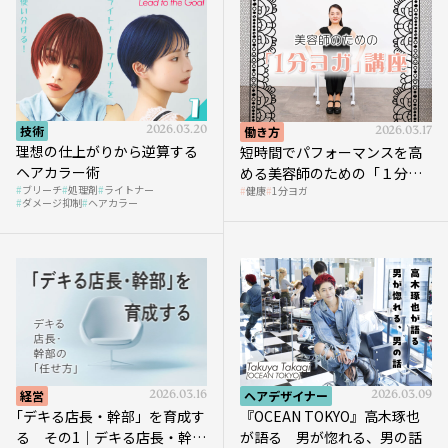
技術
2026.03.20
働き方
2026.03.17
理想の仕上がりから逆算する
短時間でパフォーマンスを高
ヘアカラー術
める美容師のための「１分ヨ
ブリーチ
処理剤
ライトナー
健康
1分ヨガ
ガ」講座｜実践編
ダメージ抑制
ヘアカラー
経営
2026.03.16
ヘアデザイナー
2026.03.09
｢デキる店長・幹部」を育成す
『OCEAN TOKYO』高木琢也
る その1｜デキる店長・幹部
が語る 男が惚れる、男の話