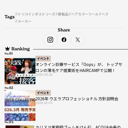
トリコインダストリーズ
新製品
ヘアカラーツール
ヘラ
Tags
メーカー
Share
Ranking
No.
イベント
オンライン診療サービス「Oops」が、 トップサ
ロンの薄毛ケア提案術をHAIRCAMPで公開！
2026.06.02
No.
イベント
2026年 ウエラプロフェッショナル 方針説明会
2026.02.03
No.
カリスマ美容師ブームをけん引、ACQUA会長の