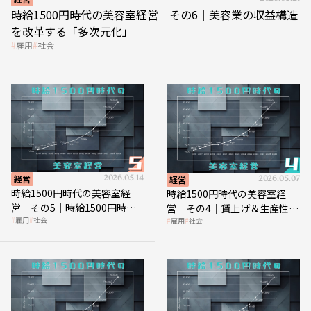
時給1500円時代の美容室経営 その6｜美容業の収益構造
を改革する「多次元化」
雇用
社会
経営
2026.05.14
経営
2026.05.07
時給1500円時代の美容室経
時給1500円時代の美容室経
営 その5｜時給1500円時代
営 その4｜賃上げ＆生産性向
雇用
社会
雇用
社会
の到来は美容業の収益構造を
上につなげる賢い助成金活用
見直す契機