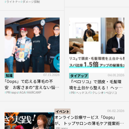
ライトナー
ダメージ抑制
知識
07.13.2026
タイアップ
04.01.2026
｢Oops」で応える薄毛の不
『ペロリコ』で頭皮・毛髪環
安 お客さまの“言えない悩
境を土台から整える！ ヘッド
PR
oops
AGA
HAIRCAMP
み”にどう向き合う？ ＃01
PR
ヘッドスパ
クレシオ
ペロリコ
スパ比率1.5倍アップの秘策を
大公開
イベント
06.02.2026
オンライン診療サービス「Oops」
が、 トップサロンの薄毛ケア提案術を
PR
oops