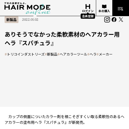
ログイン
本の購入
会員登録
新製品
2022.01.02
ありそうでなかった柔軟素材のヘアカラー用
ヘラ『スパチュラ』
#
トリコインダストリーズ
#
新製品
#
ヘアカラーツール
#
ヘラ
#
メーカー
カップの側面についたカラー剤を根こそぎすくい取る柔軟性のあるヘ
アカラーの塗布用ヘラ『スパチュラ』が新発売。