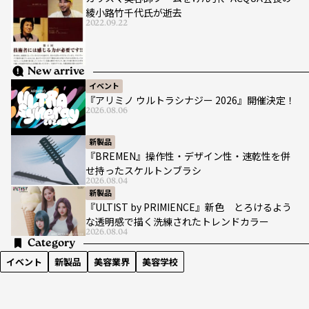
綾小路竹千代氏が逝去
2022.09.22
New arrive
イベント
『アリミノ ウルトラシナジー 2026』開催決定！
2026.08.06
新製品
『BREMEN』操作性・デザイン性・速乾性を併
せ持ったスケルトンブラシ
2026.08.04
新製品
『ULTIST by PRIMIENCE』新色 とろけるよう
な透明感で描く洗練されたトレンドカラー
2026.08.04
Category
イベント
新製品
美容業界
美容学校