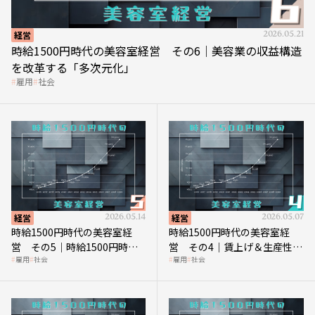
経営
2026.05.21
時給1500円時代の美容室経営 その6｜美容業の収益構造
を改革する「多次元化」
雇用
社会
経営
2026.05.14
経営
2026.05.07
時給1500円時代の美容室経
時給1500円時代の美容室経
営 その5｜時給1500円時代
営 その4｜賃上げ＆生産性向
雇用
社会
雇用
社会
の到来は美容業の収益構造を
上につなげる賢い助成金活用
見直す契機