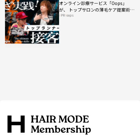
オンライン診療サービス「Oops」
が、 トップサロンの薄毛ケア提案術を
PR
oops
HAIRCAMPで公開！