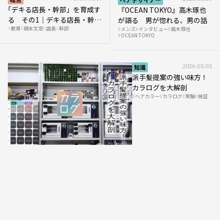
｢デキる店長・幹部」を育成す
『OCEAN TOKYO』高木琢也
る その1｜デキる店長・幹部
が語る 男が惚れる、男の話
教育
岡本文宏
店長
幹部
メンズ
インタビュー
高木琢也
の「任せ方」
OCEAN TOKYO
知識
2026.03.03
派手髪提案の強い味方！
カラログを大解剖
ヘアカラー
カラログ
実験
検証