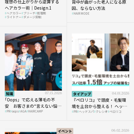
理想の仕上がりから逆算する
背中が曲がった老人になる原
ヘアカラー術｜Design.1
因、ならない方法
ヘアカラー
ブリーチ
処理剤
HAIR MODE
ライトナー
ダメージ抑制
知識
07.13.2026
タイアップ
04.01.2026
｢Oops」で応える薄毛の不
『ペロリコ』で頭皮・毛髪環
安 お客さまの“言えない悩
境を土台から整える！ ヘッド
PR
oops
AGA
HAIRCAMP
み”にどう向き合う？ ＃01
PR
ヘッドスパ
クレシオ
ペロリコ
スパ比率1.5倍アップの秘策を
大公開
イベント
06.02.2026