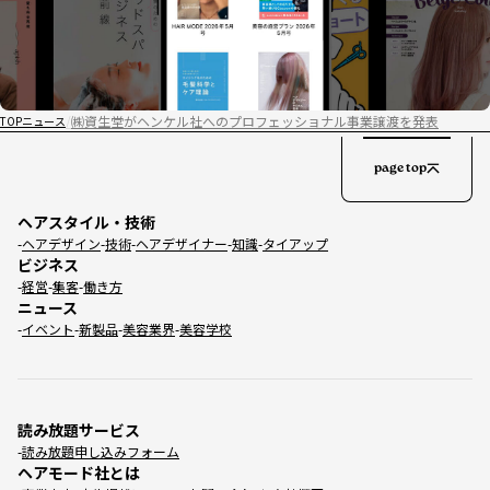
㈱資生堂がヘンケル社へのプロフェッショナル事業譲渡を発表
TOP
ニュース
page top
ヘアスタイル・技術
ヘアデザイン
技術
ヘアデザイナー
知識
タイアップ
ビジネス
経営
集客
働き方
ニュース
イベント
新製品
美容業界
美容学校
読み放題サービス
読み放題申し込みフォーム
ヘアモード社とは