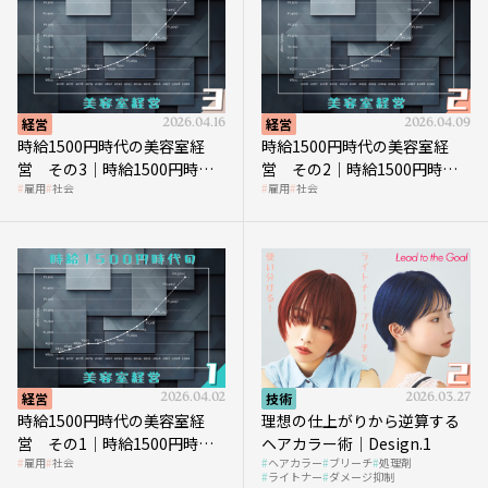
経営
2026.04.16
経営
2026.04.09
時給1500円時代の美容室経
時給1500円時代の美容室経
営 その3｜時給1500円時
営 その2｜時給1500円時代
雇用
社会
雇用
社会
代、美容業はどのような影響
に支払う給与はいくらなのか
を受けるのか？
経営
2026.04.02
技術
2026.03.27
時給1500円時代の美容室経
理想の仕上がりから逆算する
営 その1｜時給1500円時代
ヘアカラー術｜Design.1
雇用
社会
ヘアカラー
ブリーチ
処理剤
へ向かう社会的背景
ライトナー
ダメージ抑制