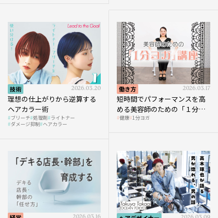
技術
2026.03.20
働き方
2026.03.17
理想の仕上がりから逆算する
短時間でパフォーマンスを高
ヘアカラー術
める美容師のための「１分ヨ
ブリーチ
処理剤
ライトナー
健康
1分ヨガ
ガ」講座｜実践編
ダメージ抑制
ヘアカラー
経営
2026.03.16
ヘアデザイナー
2026.03.09