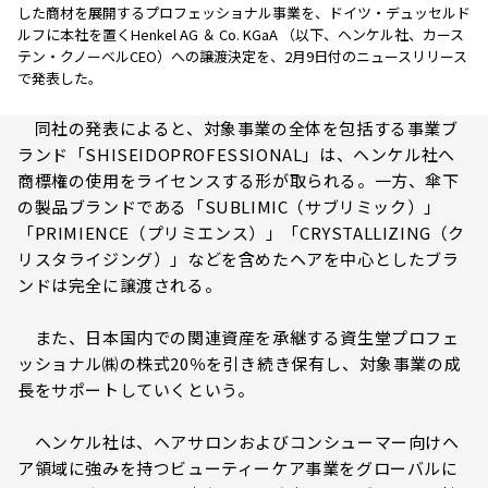
した商材を展開するプロフェッショナル事業を、ドイツ・デュッセルド
ルフに本社を置くHenkel AG ＆ Co. KGaA （以下、ヘンケル社、カース
テン・クノーベルCEO）への譲渡決定を、2月9日付のニュースリリース
で発表した。
同社の発表によると、対象事業の全体を包括する事業ブ
ランド「SHISEIDOPROFESSIONAL」は、ヘンケル社へ
商標権の使用をライセンスする形が取られる。一方、傘下
の製品ブランドである「SUBLIMIC（サブリミック）」
「PRIMIENCE（プリミエンス）」「CRYSTALLIZING（ク
リスタライジング）」などを含めたヘアを中心としたブラ
ンドは完全に譲渡される。
また、日本国内での関連資産を承継する資生堂プロフェ
ッショナル㈱の株式20％を引き続き保有し、対象事業の成
長をサポートしていくという。
ヘンケル社は、ヘアサロンおよびコンシューマー向けヘ
ア領域に強みを持つビューティーケア事業をグローバルに