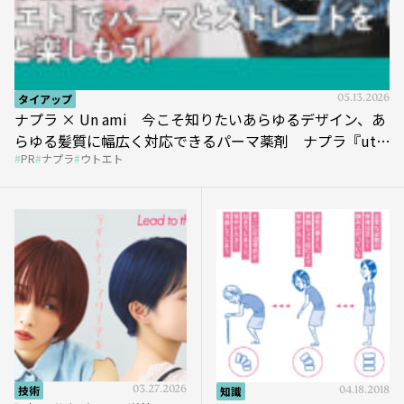
タイアップ
05.13.2026
ナプラ × Un ami 今こそ知りたいあらゆるデザイン、あ
らゆる髪質に幅広く対応できるパーマ薬剤 ナプラ『ut-
PR
ナプラ
ウトエト
et』
技術
03.27.2026
知識
04.18.2018