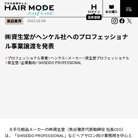
ログイン
本の購入
会員登録
美容業界
2022.02.09
㈱資生堂がヘンケル社へのプロフェッショナ
ル事業譲渡を発表
#
プロフェッショナル事業
#
ヘンケル
#
メーカー
#
資生堂プロフェッショナル
#
資生堂
#
企業動向
#
SHISEIDO PROFESSIONAL
大手化粧品メーカーの㈱資生堂（魚谷雅彦代表取締役 社長CEO）
は、「SHISEIDO PROFESSIONAL」などヘアサロン向け業務用を中心と