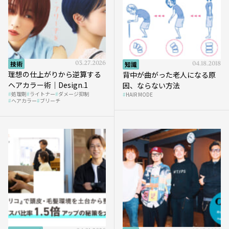
技術
03.27.2026
知識
04.18.2018
理想の仕上がりから逆算する
背中が曲がった老人になる原
ヘアカラー術｜Design.1
因、ならない方法
処理剤
ライトナー
ダメージ抑制
HAIR MODE
ヘアカラー
ブリーチ