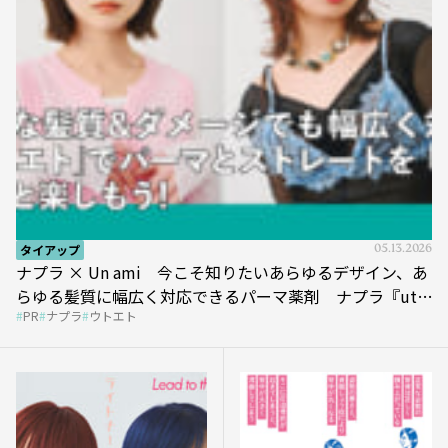
タイアップ
05.13.2026
ナプラ × Un ami 今こそ知りたいあらゆるデザイン、あ
らゆる髪質に幅広く対応できるパーマ薬剤 ナプラ『ut-
PR
ナプラ
ウトエト
et』