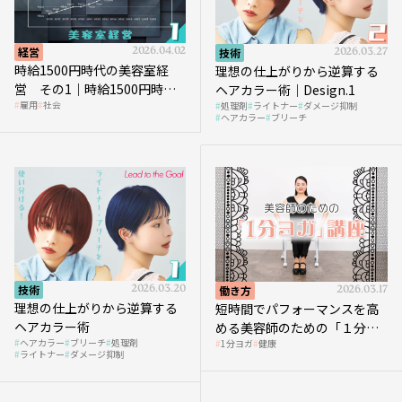
経営
2026.04.02
技術
2026.03.27
時給1500円時代の美容室経
理想の仕上がりから逆算する
営 その1｜時給1500円時代
ヘアカラー術｜Design.1
雇用
社会
処理剤
ライトナー
ダメージ抑制
へ向かう社会的背景
ヘアカラー
ブリーチ
技術
2026.03.20
働き方
2026.03.17
理想の仕上がりから逆算する
短時間でパフォーマンスを高
ヘアカラー術
める美容師のための「１分ヨ
ヘアカラー
ブリーチ
処理剤
1分ヨガ
健康
ガ」講座｜実践編
ライトナー
ダメージ抑制