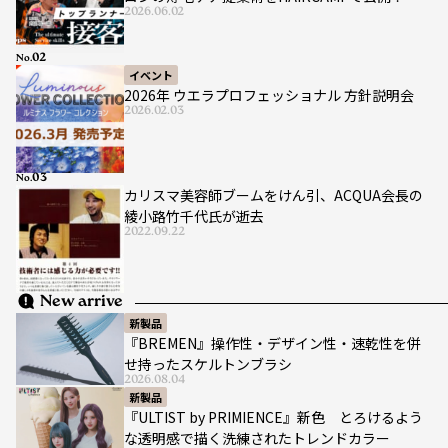
2026.06.02
No.
イベント
2026年 ウエラプロフェッショナル 方針説明会
2026.02.03
No.
カリスマ美容師ブームをけん引、ACQUA会長の
綾小路竹千代氏が逝去
2022.09.22
New arrive
新製品
『BREMEN』操作性・デザイン性・速乾性を併
せ持ったスケルトンブラシ
2026.08.04
新製品
『ULTIST by PRIMIENCE』新色 とろけるよう
な透明感で描く洗練されたトレンドカラー