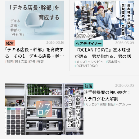
経営
2026.03.16
ヘアデザイナー
2026.03.09
｢デキる店長・幹部」を育成す
『OCEAN TOKYO』高木琢也
る その1｜デキる店長・幹部
が語る 男が惚れる、男の話
教育
岡本文宏
店長
幹部
メンズ
インタビュー
高木琢也
の「任せ方」
OCEAN TOKYO
知識
2026.03.03
派手髪提案の強い味方！
カラログを大解剖
カラログ
実験
検証
ヘアカラー