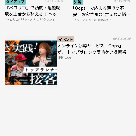
タイアップ
04.01.2026
知識
07.13.2026
『ペロリコ』で頭皮・毛髪環
｢Oops」で応える薄毛の不
境を土台から整える！ ヘッド
安 お客さまの“言えない悩
ペロリコ
PR
ヘッドスパ
クレシオ
スパ比率1.5倍アップの秘策を
HAIRCAMP
PR
oops
AGA
み”にどう向き合う？ ＃01
大公開
イベント
06.02.2026
オンライン診療サービス「Oops」
が、 トップサロンの薄毛ケア提案術を
PR
oops
HAIRCAMPで公開！