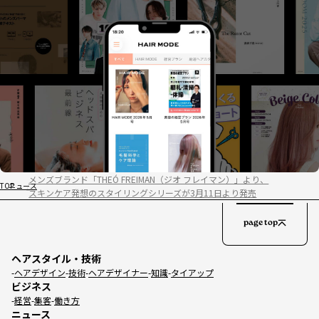
メンズブランド「THEÓ FREIMAN（ジオ フレイマン）」より、
TOP
ニュース
スキンケア発想のスタイリングシリーズが3月11日より発売
page top
ヘアスタイル・技術
ヘアデザイン
技術
ヘアデザイナー
知識
タイアップ
ビジネス
経営
集客
働き方
ニュース