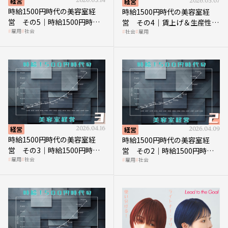
経営
2026.05.14
経営
2026.05.07
時給1500円時代の美容室経
時給1500円時代の美容室経
営 その5｜時給1500円時代
営 その4｜賃上げ＆生産性向
雇用
社会
社会
雇用
の到来は美容業の収益構造を
上につなげる賢い助成金活用
見直す契機
経営
2026.04.16
経営
2026.04.09
時給1500円時代の美容室経
時給1500円時代の美容室経
営 その3｜時給1500円時
営 その2｜時給1500円時代
雇用
社会
雇用
社会
代、美容業はどのような影響
に支払う給与はいくらなのか
を受けるのか？