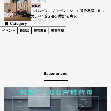
2026.08.04
新製品
『オルディーブ アディクシー』退色過程さえも
美しい “透き通る暖色”を実現
2026.08.03
Category
イベント
新製品
美容業界
美容学校
Recommend