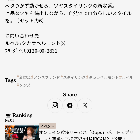
ベタつかず動かせる、ツヤスタイリングの新定番。
上品なツヤを演出しながら、自然体で自分らしいスタイル
を。（セット力6）
お問い合わせ先
ルベル/タカラベルモント㈱
ﾌﾘｰﾀﾞｲﾔﾙ0120-00-2831
新製品
メンズブランド
スタイリング
タカラベルモント
ルベル
Tags
メンズ
Share
Ranking
No.
イベント
オンライン診療サービス「Oops」が、 トップサ
ロンの薄毛ケア提案術をHAIRCAMPで公開！