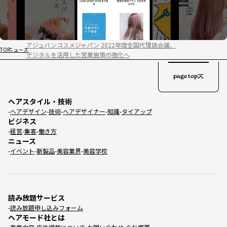
アジュバンコスメジャパン 2022年度全国代理店会議、
TOP
ニュース
デジタルを活用した営業施策の強化へ
page top
ヘアスタイル・技術
ヘアデザイン
技術
ヘアデザイナー
知識
タイアップ
ビジネス
経営
集客
働き方
ニュース
イベント
新製品
美容業界
美容学校
読み放題サービス
読み放題申し込みフォーム
ヘアモード社とは