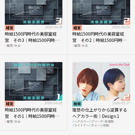
経営
2026.04.16
経営
2026.04.09
時給1500円時代の美容室経
時給1500円時代の美容室経
営 その3｜時給1500円時
営 その2｜時給1500円時代
雇用
社会
雇用
社会
代、美容業はどのような影響
に支払う給与はいくらなのか
を受けるのか？
経営
2026.04.02
技術
2026.03.27
時給1500円時代の美容室経
理想の仕上がりから逆算する
営 その1｜時給1500円時代
ヘアカラー術｜Design.1
雇用
社会
ヘアカラー
ブリーチ
処理剤
へ向かう社会的背景
ライトナー
ダメージ抑制