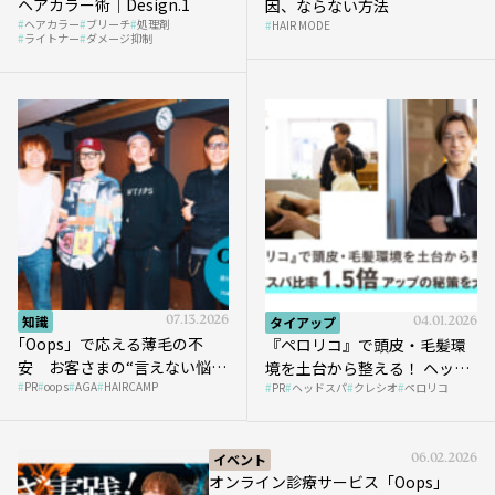
ヘアカラー術｜Design.1
因、ならない方法
ヘアカラー
ブリーチ
処理剤
HAIR MODE
ライトナー
ダメージ抑制
知識
07.13.2026
タイアップ
04.01.2026
｢Oops」で応える薄毛の不
『ペロリコ』で頭皮・毛髪環
安 お客さまの“言えない悩
境を土台から整える！ ヘッド
PR
oops
AGA
HAIRCAMP
み”にどう向き合う？ ＃01
PR
ヘッドスパ
クレシオ
ペロリコ
スパ比率1.5倍アップの秘策を
大公開
イベント
06.02.2026
オンライン診療サービス「Oops」