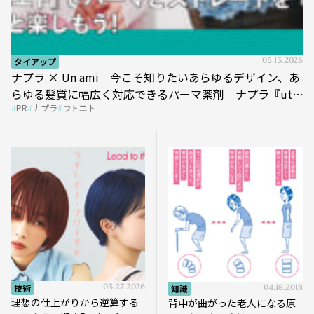
タイアップ
05.13.2026
ナプラ × Un ami 今こそ知りたいあらゆるデザイン、あ
らゆる髪質に幅広く対応できるパーマ薬剤 ナプラ『ut-
PR
ナプラ
ウトエト
et』
技術
03.27.2026
知識
04.18.2018
理想の仕上がりから逆算する
背中が曲がった老人になる原