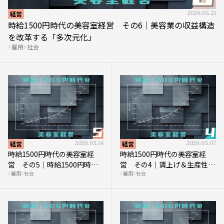
経営
2026.05.21
時給1500円時代の美容室経営 その6｜美容業の収益構造
を改革する「多次元化」
雇用
社会
経営
2026.05.14
経営
2026.05.07
時給1500円時代の美容室経
時給1500円時代の美容室経
営 その5｜時給1500円時代
営 その4｜賃上げ＆生産性向
雇用
社会
雇用
社会
の到来は美容業の収益構造を
上につなげる賢い助成金活用
見直す契機