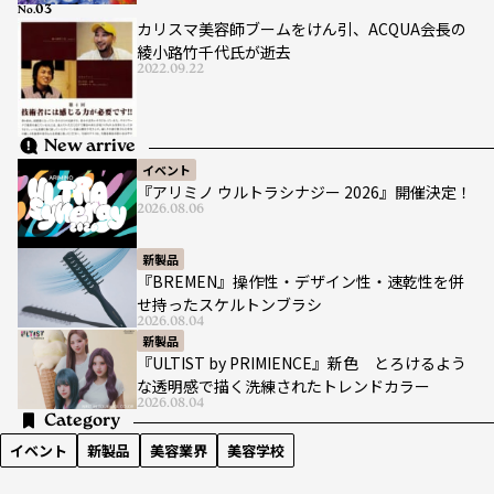
No.
カリスマ美容師ブームをけん引、ACQUA会長の
綾小路竹千代氏が逝去
2022.09.22
New arrive
イベント
『アリミノ ウルトラシナジー 2026』開催決定！
2026.08.06
新製品
『BREMEN』操作性・デザイン性・速乾性を併
せ持ったスケルトンブラシ
2026.08.04
新製品
『ULTIST by PRIMIENCE』新色 とろけるよう
な透明感で描く洗練されたトレンドカラー
2026.08.04
Category
イベント
新製品
美容業界
美容学校