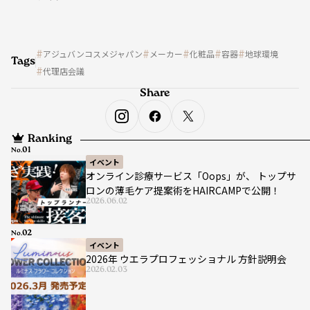
アジュバンコスメジャパン
メーカー
化粧品
容器
地球環境
Tags
代理店会議
Share
Ranking
No.
イベント
オンライン診療サービス「Oops」が、 トップサ
ロンの薄毛ケア提案術をHAIRCAMPで公開！
2026.06.02
No.
イベント
2026年 ウエラプロフェッショナル 方針説明会
2026.02.03