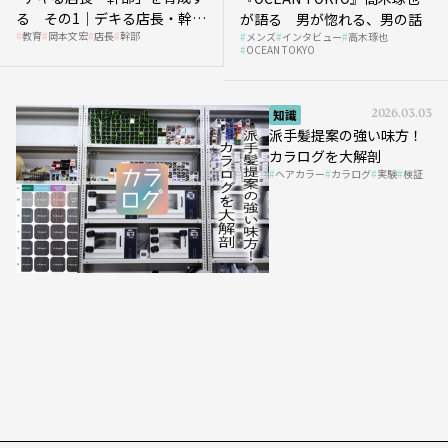
る その1｜デキる店長・幹部
が語る 男が惚れる、男の話
教育
岡本文宏
店長
幹部
メンズ
インタビュー
高木琢也
の「任せ方」
OCEAN TOKYO
知識
2026.03.03
派手髪提案の強い味方！
カラログを大解剖
ヘアカラー
カラログ
実験
検証