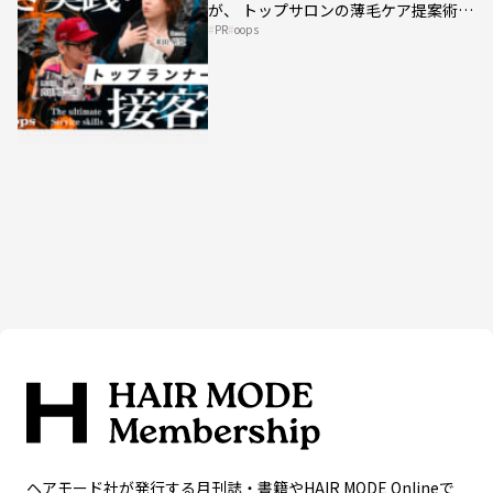
が、 トップサロンの薄毛ケア提案術を
PR
oops
HAIRCAMPで公開！
ヘアモード社が発行する月刊誌・書籍やHAIR MODE Onlineで