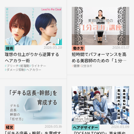
技術
2026.03.20
働き方
2026.03.17
理想の仕上がりから逆算する
短時間でパフォーマンスを高
ヘアカラー術
める美容師のための「１分ヨ
ブリーチ
処理剤
ライトナー
健康
1分ヨガ
ガ」講座｜実践編
ダメージ抑制
ヘアカラー
経営
2026.03.16
ヘアデザイナー
2026.03.09
｢デキる店長・幹部」を育成す
『OCEAN TOKYO』高木琢也