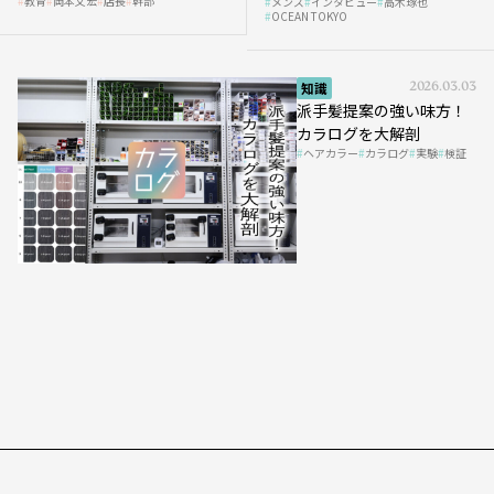
教育
岡本文宏
店長
幹部
メンズ
インタビュー
高木琢也
の「任せ方」
OCEAN TOKYO
知識
2026.03.03
派手髪提案の強い味方！
カラログを大解剖
ヘアカラー
カラログ
実験
検証