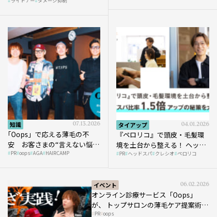
ライトナー
ダメージ抑制
知識
07.13.2026
タイアップ
04.01.2026
｢Oops」で応える薄毛の不
『ペロリコ』で頭皮・毛髪環
安 お客さまの“言えない悩
境を土台から整える！ ヘッド
PR
oops
AGA
HAIRCAMP
み”にどう向き合う？ ＃01
PR
ヘッドスパ
クレシオ
ペロリコ
スパ比率1.5倍アップの秘策を
大公開
イベント
06.02.2026
オンライン診療サービス「Oops」
が、 トップサロンの薄毛ケア提案術を
PR
oops
HAIRCAMPで公開！