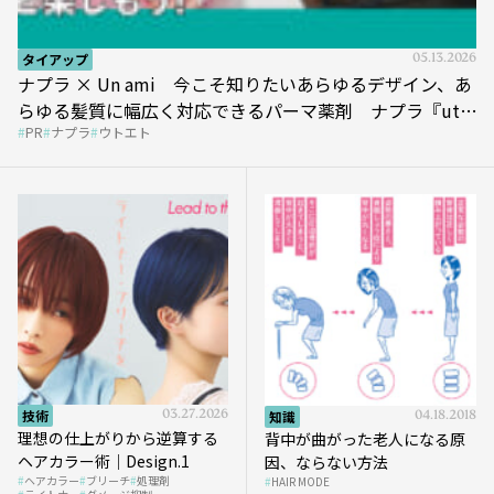
タイアップ
05.13.2026
ナプラ × Un ami 今こそ知りたいあらゆるデザイン、あ
らゆる髪質に幅広く対応できるパーマ薬剤 ナプラ『ut-
PR
ナプラ
ウトエト
et』
技術
03.27.2026
知識
04.18.2018
理想の仕上がりから逆算する
背中が曲がった老人になる原
ヘアカラー術｜Design.1
因、ならない方法
ヘアカラー
ブリーチ
処理剤
HAIR MODE