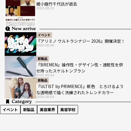
綾小路竹千代氏が逝去
2022.09.22
New arrive
イベント
『アリミノ ウルトラシナジー 2026』開催決定！
2026.08.06
新製品
『BREMEN』操作性・デザイン性・速乾性を併
せ持ったスケルトンブラシ
2026.08.04
新製品
『ULTIST by PRIMIENCE』新色 とろけるよう
な透明感で描く洗練されたトレンドカラー
2026.08.04
Category
イベント
新製品
美容業界
美容学校