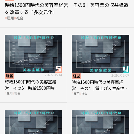
時給1500円時代の美容室経営 その6｜美容業の収益構造
を改革する「多次元化」
雇用
社会
経営
2026.05.14
経営
2026.05.07
時給1500円時代の美容室経
時給1500円時代の美容室経
営 その5｜時給1500円時代
営 その4｜賃上げ＆生産性向
雇用
社会
雇用
社会
の到来は美容業の収益構造を
上につなげる賢い助成金活用
見直す契機