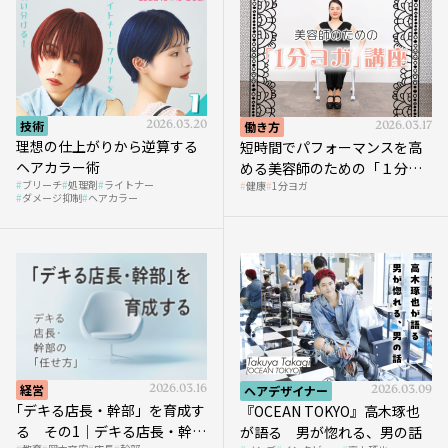
技術
2026.03.20
働き方
2026.03.17
理想の仕上がりから逆算する
短時間でパフォーマンスを高
ヘアカラー術
める美容師のための「１分ヨ
ブリーチ
処理剤
ライトナー
健康
1分ヨガ
ガ」講座｜実践編
ダメージ抑制
ヘアカラー
経営
2026.03.16
ヘアデザイナー
2026.03.09
｢デキる店長・幹部」を育成す
『OCEAN TOKYO』高木琢也
る その1｜デキる店長・幹部
が語る 男が惚れる、男の話