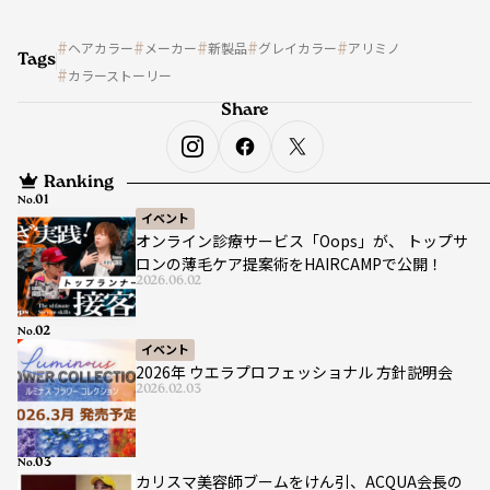
ヘアカラー
メーカー
新製品
グレイカラー
アリミノ
Tags
カラーストーリー
Share
Ranking
No.
イベント
オンライン診療サービス「Oops」が、 トップサ
ロンの薄毛ケア提案術をHAIRCAMPで公開！
2026.06.02
No.
イベント
2026年 ウエラプロフェッショナル 方針説明会
2026.02.03
No.
カリスマ美容師ブームをけん引、ACQUA会長の