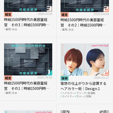
経営
2026.04.16
経営
2026.04.09
時給1500円時代の美容室経
時給1500円時代の美容室経
営 その3｜時給1500円時
営 その2｜時給1500円時代
雇用
社会
雇用
社会
代、美容業はどのような影響
に支払う給与はいくらなのか
を受けるのか？
経営
2026.04.02
技術
2026.03.27
時給1500円時代の美容室経
理想の仕上がりから逆算する
営 その1｜時給1500円時代
ヘアカラー術｜Design.1
雇用
社会
ヘアカラー
ブリーチ
処理剤
へ向かう社会的背景
ライトナー
ダメージ抑制