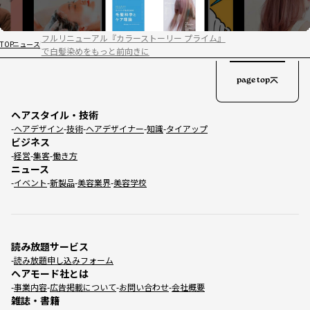
フルリニューアル『カラーストーリー プライム』
TOP
ニュース
で白髪染めをもっと前向きに
page top
ヘアスタイル・技術
ヘアデザイン
技術
ヘアデザイナー
知識
タイアップ
ビジネス
経営
集客
働き方
ニュース
イベント
新製品
美容業界
美容学校
読み放題サービス
読み放題申し込みフォーム
ヘアモード社とは
事業内容
広告掲載について
お問い合わせ
会社概要
雑誌・書籍