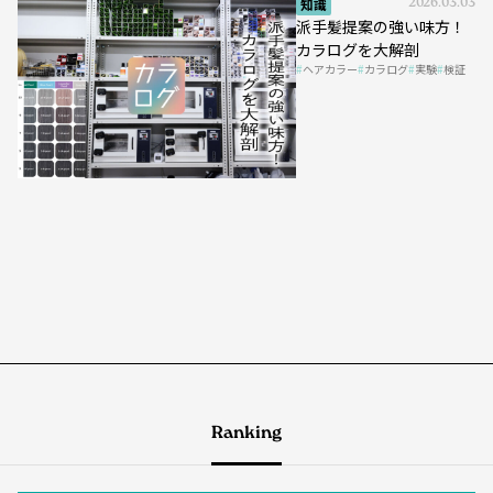
知識
2026.03.03
派手髪提案の強い味方！
カラログを大解剖
ヘアカラー
カラログ
実験
検証
Ranking