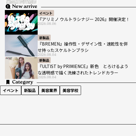
New arrive
イベント
『アリミノ ウルトラシナジー 2026』開催決定！
2026.08.06
新製品
『BREMEN』操作性・デザイン性・速乾性を併
せ持ったスケルトンブラシ
2026.08.04
新製品
『ULTIST by PRIMIENCE』新色 とろけるよう
な透明感で描く洗練されたトレンドカラー
2026.08.04
Category
イベント
新製品
美容業界
美容学校