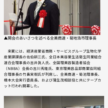
▲開会のあいさつを述べる全美商連・菊地浩市理事長
来賓には、経済産業省商務・サービスグループ生物化学
産業課課長の佐伯耕三氏、全日本美容業生活衛生同業組合
連合会理事長の吉井眞人氏、全国理美容製造者協会
（NBBA）会長の吉川秀隆氏、東京理美容品卸商業協同組
合理事長の竹鼻実樹氏が列席し、全美商連・菊池理事長、
橋本大会実行委員長、および蒲生茂相談役と共にテープカ
ット行われ開幕した。