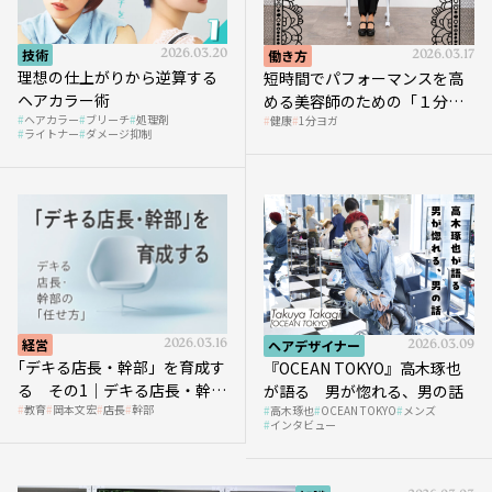
技術
2026.03.20
働き方
2026.03.17
理想の仕上がりから逆算する
短時間でパフォーマンスを高
ヘアカラー術
める美容師のための「１分ヨ
ヘアカラー
ブリーチ
処理剤
健康
1分ヨガ
ガ」講座｜実践編
ライトナー
ダメージ抑制
経営
2026.03.16
ヘアデザイナー
2026.03.09
｢デキる店長・幹部」を育成す
『OCEAN TOKYO』高木琢也
る その1｜デキる店長・幹部
が語る 男が惚れる、男の話
教育
岡本文宏
店長
幹部
高木琢也
OCEAN TOKYO
メンズ
の「任せ方」
インタビュー