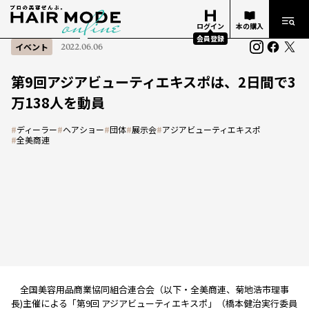
ログイン
本の購入
会員登録
イベント
2022.06.06
第9回アジアビューティエキスポは、2日間で3
万138人を動員
#
ディーラー
#
ヘアショー
#
団体
#
展示会
#
アジアビューティエキスポ
#
全美商連
全国美容用品商業協同組合連合会（以下・全美商連、菊地浩市理事
長)主催による「第9回 アジアビューティエキスポ」（橋本健治実行委員