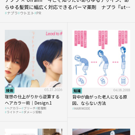
らゆる髪質に幅広く対応できるパーマ薬剤 ナプラ『ut-
ナプラ
ウトエト
PR
et』
技術
03.27.2026
知識
04.18.2018
理想の仕上がりから逆算する
背中が曲がった老人になる原
ヘアカラー術｜Design.1
因、ならない方法
ヘアカラー
ブリーチ
処理剤
HAIR MODE
ライトナー
ダメージ抑制