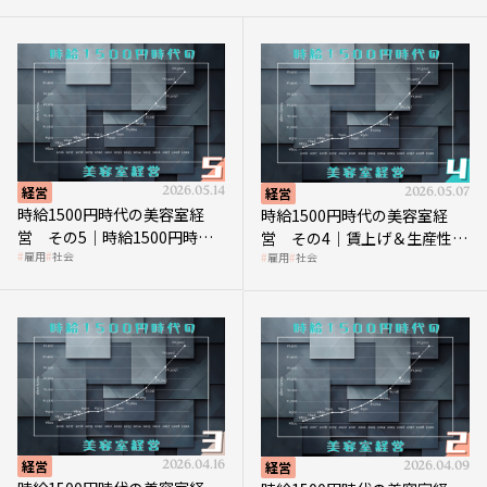
経営
2026.05.14
経営
2026.05.07
時給1500円時代の美容室経
時給1500円時代の美容室経
営 その5｜時給1500円時代
営 その4｜賃上げ＆生産性向
雇用
社会
雇用
社会
の到来は美容業の収益構造を
上につなげる賢い助成金活用
見直す契機
経営
2026.04.16
経営
2026.04.09