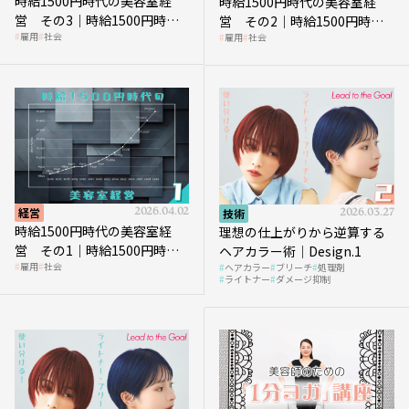
時給1500円時代の美容室経
時給1500円時代の美容室経
営 その3｜時給1500円時
営 その2｜時給1500円時代
雇用
社会
雇用
社会
代、美容業はどのような影響
に支払う給与はいくらなのか
を受けるのか？
経営
2026.04.02
技術
2026.03.27
時給1500円時代の美容室経
理想の仕上がりから逆算する
営 その1｜時給1500円時代
ヘアカラー術｜Design.1
雇用
社会
ヘアカラー
ブリーチ
処理剤
へ向かう社会的背景
ライトナー
ダメージ抑制