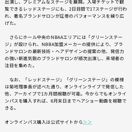
出演し、プレミアムなステージを展開。入場チケットで観
覧できるレッドステージにも、2日目間で17ステージが行わ
れ、著名ブランドサロンが圧巻のパフォーマンスを繰り広
げた。
さらにホール中央のNBAAエリアには「グリーンステー
ジ」が設けられ、NBBA加盟メーカーの提供により、ブラ
ンドサロンの最新技術・ヘアデザインの提案の他、発信力
の強い新進気鋭のブランドサロンが順次出演し、来場者の
注目を集めた。
なお、「レッドステージ」「グリーンステージ」の模様
は菊地理事長が述べた通り、オンラインライブで発信した
他、アーカイブで1カ月間視聴が可能。今からでもオンライ
ンパスを購入すれば、6月末日までヘアショー動画を視聴で
きる。
オンラインパス購入は公式サイトから
＞＞