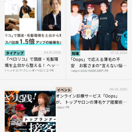
タイアップ
04.01.2026
知識
07.13.2026
『ペロリコ』で頭皮・毛髪環
｢Oops」で応える薄毛の不
境を土台から整える！ ヘッド
安 お客さまの“言えない悩
ヘッドスパ
クレシオ
ペロリコ
PR
スパ比率1.5倍アップの秘策を
oops
AGA
HAIRCAMP
PR
み”にどう向き合う？ ＃01
大公開
イベント
06.02.2026
オンライン診療サービス「Oops」
が、 トップサロンの薄毛ケア提案術を
oops
PR
HAIRCAMPで公開！