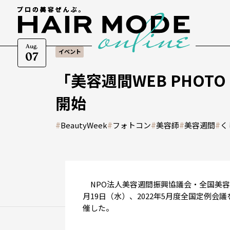
Aug.
イベント
07
「美容週間WEB PHOT
開始
#
BeautyWeek
#
フォトコン
#
美容師
#
美容週間
#
く
NPO法人美容週間振興協議会・全国美容週
月19日（水）、2022年5月度全国定例
催した。