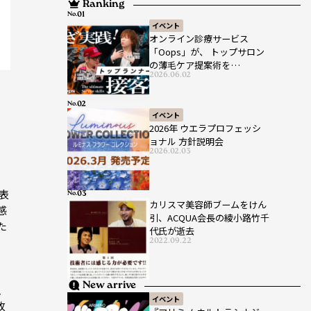
Ranking
No.
イベント
オンライン診療サービス
「Oops」が、 トップサロン
の薄毛ケア提案術を
2026.06.02
HAIRCAMPで公開！
No.
イベント
2026年 ウエラプロフェッシ
ョナル 方針説明会
2026.02.03
表
No.
カリスマ美容師ブームをけん
感
引、ACQUA会長の綾小路竹千
た
代氏が逝去
2022.09.22
を
New arrive
、
イベント
改