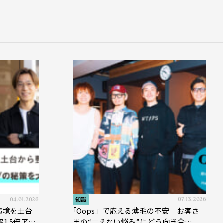
04.01.2026
知識
07.13.2026
環境を土台
｢Oops」で応える薄毛の不安 お客さ
1.5倍アッ
まの“言えない悩み”にどう向き合