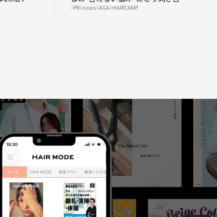
PR
oops
AGA
HAIRCAMP
う？ ＃01