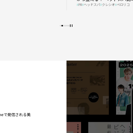
PR
ヘッドスパ
クレシオ
ペロリコ
プの秘策を大公開
ineで発信される美