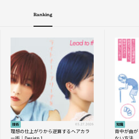
Ranking
技術
03.27.2026
知識
理想の仕上がりから逆算するヘアカラ
背中が曲が
ー術｜Design.1
ない方法