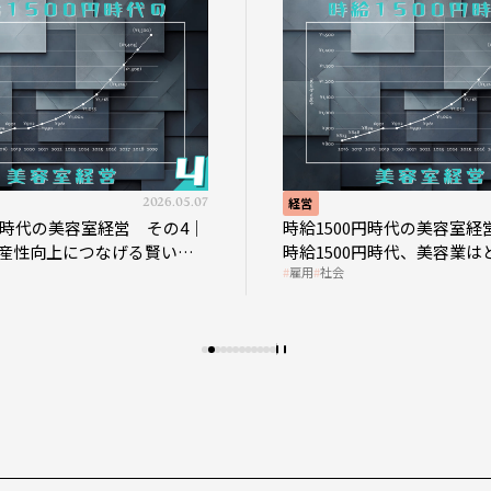
2026.05.07
経営
0円時代の美容室経営 その4｜
時給1500円時代の美容室経
産性向上につなげる賢い助
時給1500円時代、美容業は
雇用
社会
影響を受けるのか？