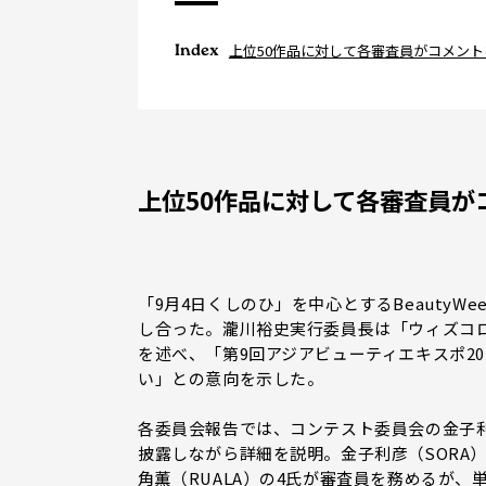
Index
上位50作品に対して各審査員がコメント
上位50作品に対して各審査員が
「9月4日くしのひ」を中心とするBeauty
し合った。瀧川裕史実行委員長は「ウィズコ
を述べ、「第9回アジアビューティエキスポ2
い」との意向を示した。
各委員会報告では、コンテスト委員会の金子利彦
披露しながら詳細を説明。金子利彦（SORA）、雑
角薫（RUALA）の4氏が審査員を務めるが