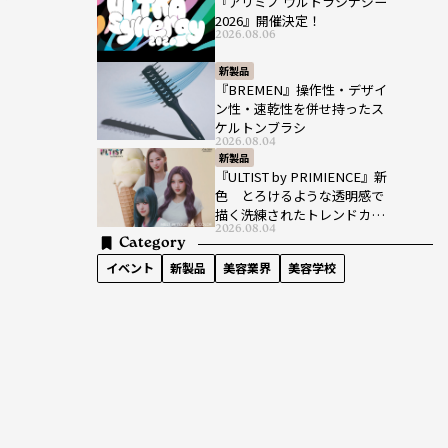
『アリミノ ウルトラシナジー
2026』開催決定！
2026.08.06
新製品
『BREMEN』操作性・デザイ
ン性・速乾性を併せ持ったス
ケルトンブラシ
2026.08.04
新製品
『ULTIST by PRIMIENCE』新
色 とろけるような透明感で
描く洗練されたトレンドカラ
2026.08.04
ー
Category
イベント
新製品
美容業界
美容学校