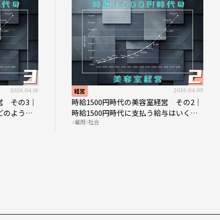
2026.04.16
経営
2026.04.09
営 その3｜
時給1500円時代の美容室経営 その2｜
どのような
時給1500円時代に支払う給与はいくら
雇用
社会
なのか