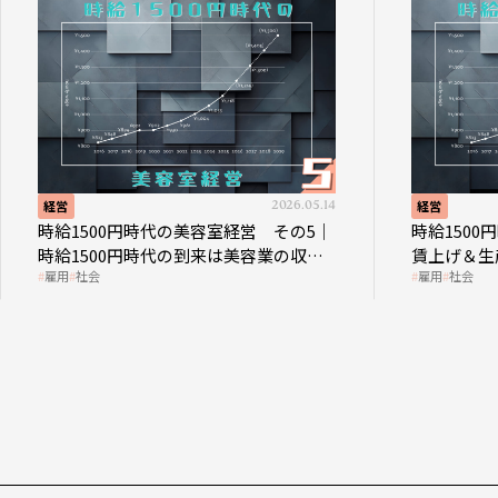
経営
2026.05.14
経営
時給1500円時代の美容室経営 その5｜
時給150
時給1500円時代の到来は美容業の収益
賃上げ＆生
雇用
社会
雇用
社会
構造を見直す契機
成金活用