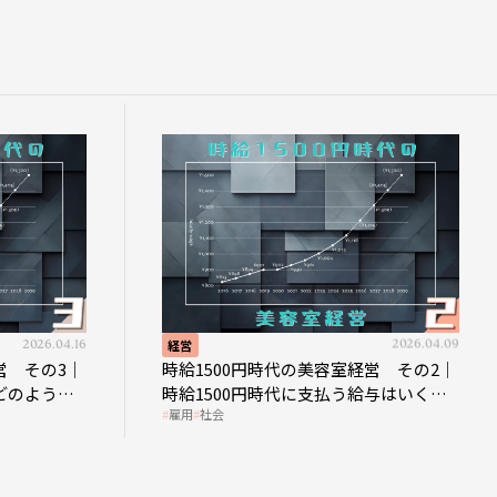
2026.04.16
経営
2026.04.09
その3｜
時給1500円時代の美容室経営 その2｜
のような
時給1500円時代に支払う給与はいくら
雇用
社会
なのか