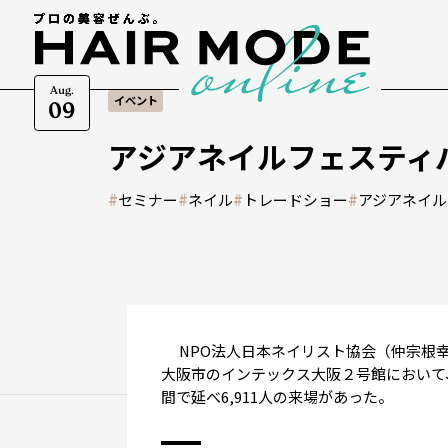
Aug.
イベント
09
アジアネイルフェスティバル
#
セミナー
#
ネイル
#
トレードショー
#
アジアネイル
NPO法人日本ネイリスト協会（仲宗根幸
大阪市のインテックス大阪２号館において、
間で延べ6,911人の来場があった。