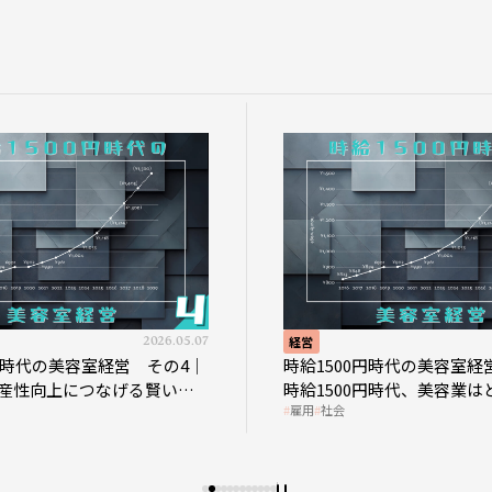
2026.05.07
経営
時代の美容室経営 その4｜
時給1500円時代の美容室経営 
性向上につなげる賢い助
時給1500円時代、美容業はど
雇用
社会
影響を受けるのか？