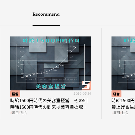
Recommend
経営
2026.05.14
経営
時給1500円時代の美容室経営 その5｜
時給1500円
時給1500円時代の到来は美容業の収益
賃上げ＆生産
雇用
社会
雇用
社会
構造を見直す契機
成金活用