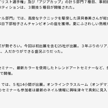
リスト選手権」及び「アジアカップ」の計５部門７種目、事前
ペティションは、３競技５種目が開催された。
ル部門」では、高度なテクニックを駆使した須貝春美さんが総
は日下部裕子さんチャンピオンの座を獲得。夏にふさわしい熱戦
が勢ぞろい。今回は初出展を含む25社が出展。３年ぶりのリア
れ、人だかりができる盛況ぶりだった。
ミナー、最新カラーを使用したトレンドアートセミナーなど、
軸で開催。
では、５社14小間が出展。オンラインクラスルーム（オンデマ
どのセミナーも参加者は最新のネイル情報に興味津々で真剣に見入