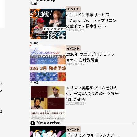
No.
イベント
オンライン診療サービス
「Oops」が、 トップサロン
の薄毛ケア提案術を
2026.06.02
HAIRCAMPで公開！
No.
イベント
2026年 ウエラプロフェッシ
ョナル 方針説明会
2026.02.03
ス
No.
カリスマ美容師ブームをけん
っ
引、ACQUA会長の綾小路竹千
代氏が逝去
2022.09.22
催
New arrive
イベント
『アリミノ ウルトラシナジー