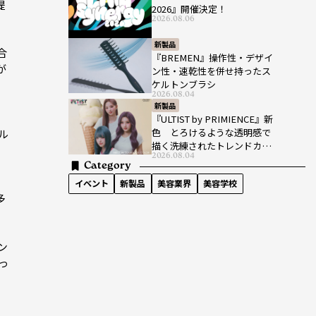
提
2026』開催決定！
2026.08.06
新製品
合
『BREMEN』操作性・デザイ
が
ン性・速乾性を併せ持ったス
ケルトンブラシ
2026.08.04
新製品
『ULTIST by PRIMIENCE』新
色 とろけるような透明感で
ル
描く洗練されたトレンドカラ
2026.08.04
ー
Category
イベント
新製品
美容業界
美容学校
多
ン
っ