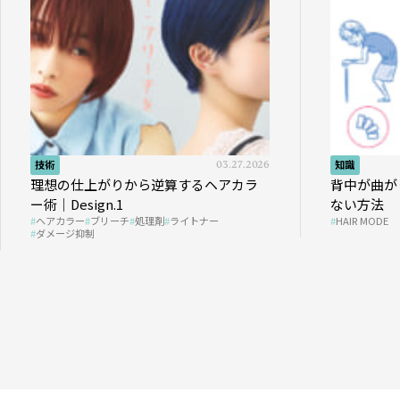
技術
03.27.2026
知識
理想の仕上がりから逆算するヘアカラ
背中が曲が
ー術｜Design.1
ない方法
ヘアカラー
ブリーチ
処理剤
ライトナー
HAIR MODE
ダメージ抑制