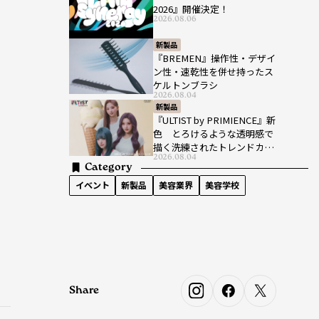
2026』開催決定！
2026.08.06
新製品
『BREMEN』操作性・デザイ
ン性・速乾性を併せ持ったス
ケルトンブラシ
2026.08.04
新製品
『ULTIST by PRIMIENCE』新
色 とろけるような透明感で
描く洗練されたトレンドカラ
2026.08.04
ー
Category
イベント
新製品
美容業界
美容学校
Share