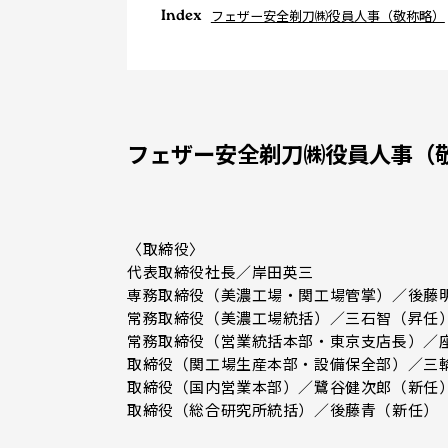
Index
フェザー安全剃刀㈱役員人事（敬称略）
フェザー安全剃刀㈱役員人事（
〈取締役〉
代表取締役社長／岸田英三
専務取締役（美濃工場・関工場管掌）／後藤
常務取締役（美濃工場統括）／三石智（昇任
常務取締役（営業統括本部・東京支店長）／
取締役（関工場生産本部・設備保全部）／三
取締役（国内営業本部）／鷺谷健次郎（新任
取締役（総合研究所統括）／後藤青（新任）