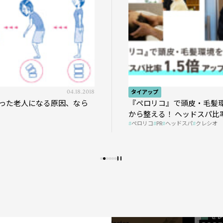
04.18.2018
タイアップ
った老人になる原因、なら
『ペロリコ』で頭皮・毛髪
から整える！ ヘッドスパ比率
ペロリコ
PR
ヘッドスパ
クレシオ
プの秘策を大公開