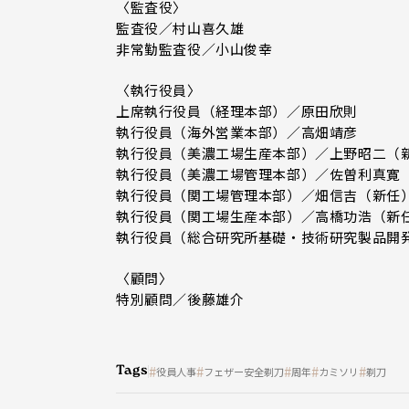
〈監査役〉
監査役／村山喜久雄
非常勤監査役／小山俊幸
〈執行役員〉
上席執行役員（経理本部）／原田欣則
執行役員（海外営業本部）／高畑靖彦
執行役員（美濃工場生産本部）／上野昭二（
執行役員（美濃工場管理本部）／佐曽利真寛
執行役員（関工場管理本部）／畑信吉（新任
執行役員（関工場生産本部）／高橋功浩（新
執行役員（総合研究所基礎・技術研究製品開
〈顧問〉
特別顧問／後藤雄介
Tags
役員人事
フェザー安全剃刀
周年
カミソリ
剃刀