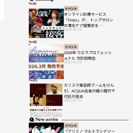
No.
イベント
オンライン診療サービス
「Oops」が、 トップサロン
の薄毛ケア提案術を
2026.06.02
HAIRCAMPで公開！
No.
イベント
2026年 ウエラプロフェッシ
ョナル 方針説明会
2026.02.03
No.
カリスマ美容師ブームをけん
引、ACQUA会長の綾小路竹千
代氏が逝去
2022.09.22
New arrive
イベント
『アリミノ ウルトラシナジー