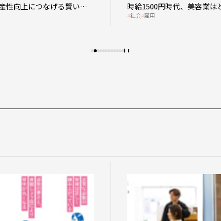
産性向上につなげる賢い助
時給1500円時代、美容業は
社会
雇用
影響を受けるのか？