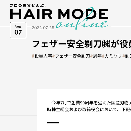
Aug.
2022.07.28
07
フェザー安全剃刀㈱が役
#
役員人事
#
フェザー安全剃刀
#
周年
#
カミソリ
#
剃
今年7月で創業90周年を迎えた国産刃物
時株主総会および取締役会において、下記