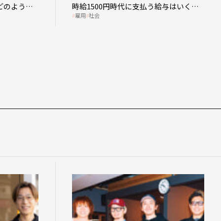
どのような
時給1500円時代に支払う給与はいくら
雇用
社会
なのか