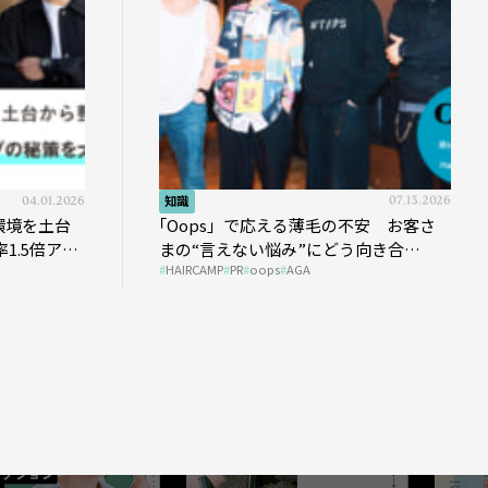
04.01.2026
知識
07.13.2026
環境を土台
｢Oops」で応える薄毛の不安 お客さ
1.5倍アッ
まの“言えない悩み”にどう向き合
HAIRCAMP
PR
oops
AGA
う？ ＃01