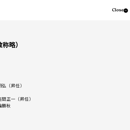
Close
敬称略）
明弘（昇任）
）
座間正一（昇任）
輪勝秋
）