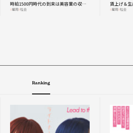
時給1500円時代の到来は美容業の収益
賃上げ＆生
雇用
社会
雇用
社会
構造を見直す契機
成金活用
Ranking