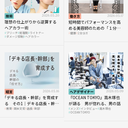
技術
2026.03.20
働き方
2026.03.17
理想の仕上がりから逆算する
短時間でパフォーマンスを高
ヘアカラー術
める美容師のための「１分ヨ
ブリーチ
処理剤
ライトナー
健康
1分ヨガ
ガ」講座｜実践編
ダメージ抑制
ヘアカラー
経営
2026.03.16
ヘアデザイナー
2026.03.09
｢デキる店長・幹部」を育成す
『OCEAN TOKYO』高木琢也
る その1｜デキる店長・幹部
が語る 男が惚れる、男の話
教育
岡本文宏
店長
幹部
メンズ
インタビュー
高木琢也
の「任せ方」
OCEAN TOKYO