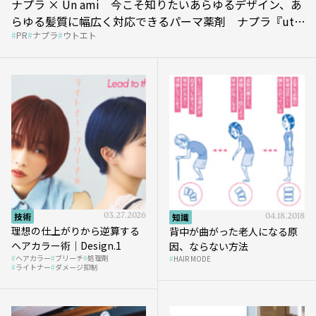
ナプラ × Un ami 今こそ知りたいあらゆるデザイン、あ
らゆる髪質に幅広く対応できるパーマ薬剤 ナプラ『ut-
PR
ナプラ
ウトエト
et』
技術
03.27.2026
知識
04.18.2018
理想の仕上がりから逆算する
背中が曲がった老人になる原
ヘアカラー術｜Design.1
因、ならない方法
ヘアカラー
ブリーチ
処理剤
HAIR MODE
ライトナー
ダメージ抑制