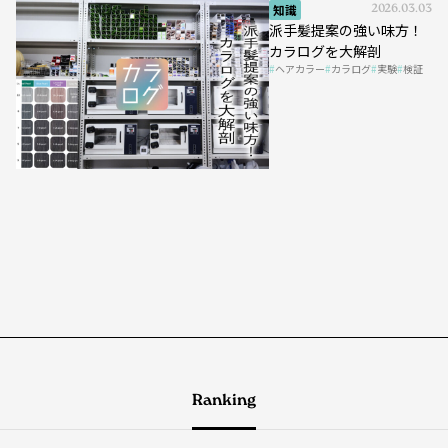
知識
2026.03.03
派手髪提案の強い味方！
カラログを大解剖
ヘアカラー
カラログ
実験
検証
Ranking