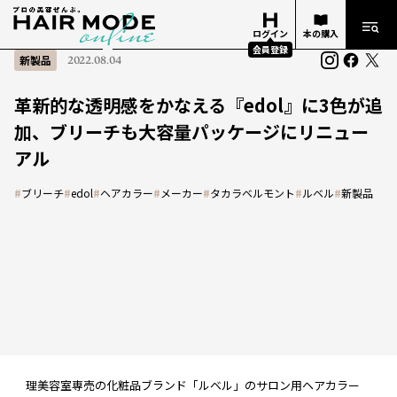
ログイン
本の購入
会員登録
新製品
2022.08.04
革新的な透明感をかなえる『edol』に3色が追
加、ブリーチも大容量パッケージにリニュー
アル
#
ブリーチ
#
edol
#
ヘアカラー
#
メーカー
#
タカラベルモント
#
ルベル
#
新製品
理美容室専売の化粧品ブランド「ルベル」のサロン用ヘアカラー