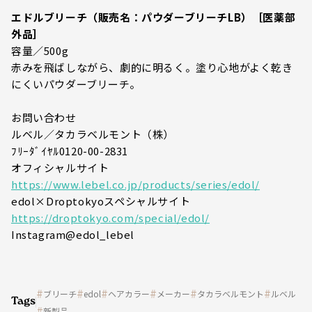
エドルブリーチ（販売名：パウダーブリーチLB）［医薬部
外品］
容量／500g
赤みを飛ばしながら、劇的に明るく。塗り心地がよく乾き
にくいパウダーブリーチ。
お問い合わせ
ルベル／タカラベルモント（株）
ﾌﾘｰﾀﾞｲﾔﾙ0120-00-2831
オフィシャルサイト
https://www.lebel.co.jp/products/series/edol/
edol×Droptokyoスペシャルサイト
https://droptokyo.com/special/edol/
Instagram@edol_lebel
ブリーチ
edol
ヘアカラー
メーカー
タカラベルモント
ルベル
Tags
新製品