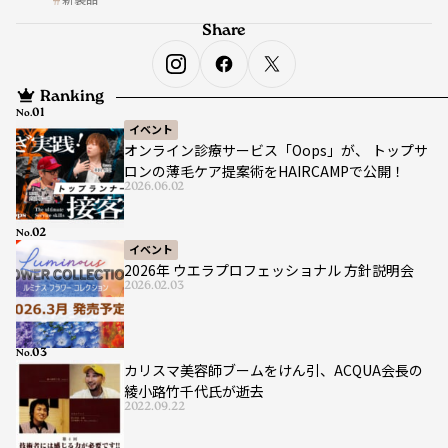
Share
Ranking
No.
イベント
オンライン診療サービス「Oops」が、 トップサ
ロンの薄毛ケア提案術をHAIRCAMPで公開！
2026.06.02
No.
イベント
2026年 ウエラプロフェッショナル 方針説明会
2026.02.03
No.
カリスマ美容師ブームをけん引、ACQUA会長の
綾小路竹千代氏が逝去
2022.09.22