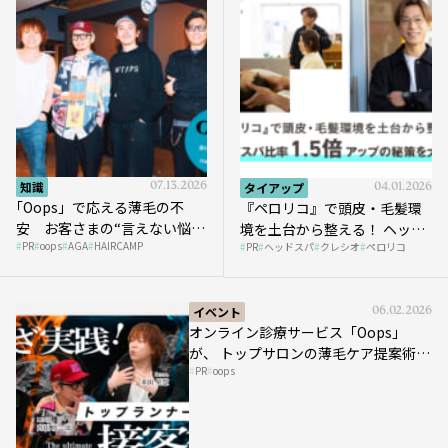
知識
07.13.2026
タイアップ
04.01.2026
｢Oops」で応える薄毛の不
『ペロリコ』で頭皮・毛髪環
安 お客さまの“言えない悩
境を土台から整える！ ヘッド
PR
oops
AGA
HAIRCAMP
み”にどう向き合う？ ＃01
PR
ヘッドスパ
クレシオ
ペロリコ
スパ比率1.5倍アップの秘策を
大公開
イベント
06.02.2026
オンライン診療サービス「Oops」
が、 トップサロンの薄毛ケア提案術を
PR
oops
HAIRCAMPで公開！