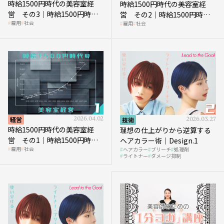
時給1500円時代の美容室経
時給1500円時代の美容室経
営 その3｜時給1500円時
営 その2｜時給1500円時代
雇用
社会
雇用
社会
代、美容業はどのような影響
に支払う給与はいくらなのか
を受けるのか？
経営
2026.04.02
技術
2026.03.27
時給1500円時代の美容室経
理想の仕上がりから逆算する
営 その1｜時給1500円時代
ヘアカラー術｜Design.1
雇用
社会
ヘアカラー
ブリーチ
処理剤
へ向かう社会的背景
ライトナー
ダメージ抑制