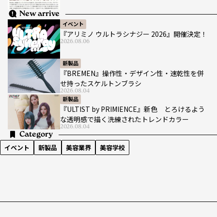
New arrive
イベント
『アリミノ ウルトラシナジー 2026』開催決定！
2026.08.06
新製品
『BREMEN』操作性・デザイン性・速乾性を併
せ持ったスケルトンブラシ
2026.08.04
新製品
『ULTIST by PRIMIENCE』新色 とろけるよう
な透明感で描く洗練されたトレンドカラー
2026.08.04
Category
イベント
新製品
美容業界
美容学校