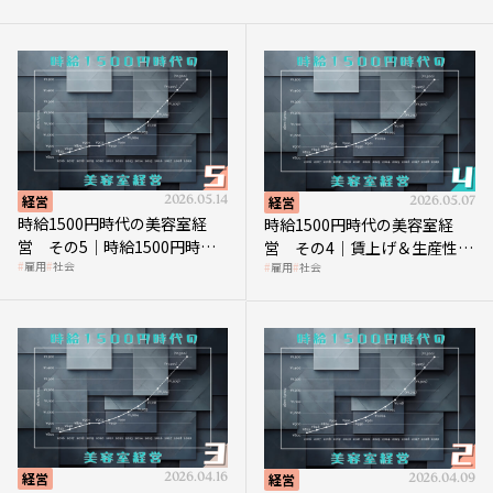
経営
2026.05.14
経営
2026.05.07
時給1500円時代の美容室経
時給1500円時代の美容室経
営 その5｜時給1500円時代
営 その4｜賃上げ＆生産性向
雇用
社会
雇用
社会
の到来は美容業の収益構造を
上につなげる賢い助成金活用
見直す契機
経営
2026.04.16
経営
2026.04.09