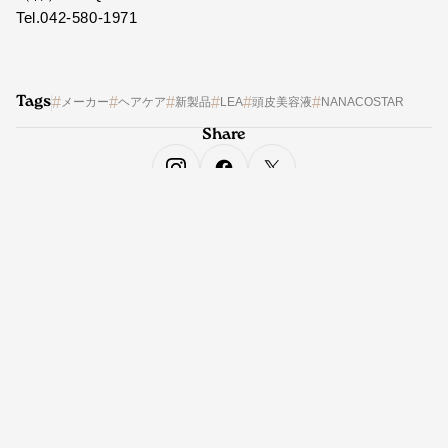
Tel.042-580-1971
Tags
メーカー
ヘアケア
新製品
LEA
頭皮美容液
NANACOSTAR
Share
Ranking
No.
イベント
オンライン診療サービス「Oops」が、 トップサ
ロンの薄毛ケア提案術をHAIRCAMPで公開！
2026.06.02
No.
イベント
2026年 ウエラプロフェッショナル 方針説明会
2026.02.03