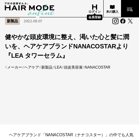
ログイン
本の購入
会員登録
新製品
2022.08.07
健やかな頭皮環境に整え、渇いた心と髪に潤
いを、ヘアケアブランドNANACOSTARより
『LEA タワーセラム』
#
メーカー
#
ヘアケア
#
新製品
#
LEA
#
頭皮美容液
#
NANACOSTAR
ヘアケアブランド「NANACOSTAR（ナナコスター）」の中でも人気