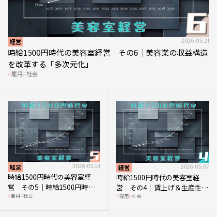
経営
2026.05.21
時給1500円時代の美容室経営 その6｜美容業の収益構造
を改革する「多次元化」
雇用
社会
経営
2026.05.14
経営
2026.05.07
時給1500円時代の美容室経
時給1500円時代の美容室経
営 その5｜時給1500円時代
営 その4｜賃上げ＆生産性向
雇用
社会
雇用
社会
の到来は美容業の収益構造を
上につなげる賢い助成金活用
見直す契機