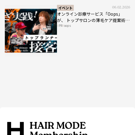
イベント
06.02.2026
オンライン診療サービス「Oops」
が、 トップサロンの薄毛ケア提案術を
PR
oops
HAIRCAMPで公開！