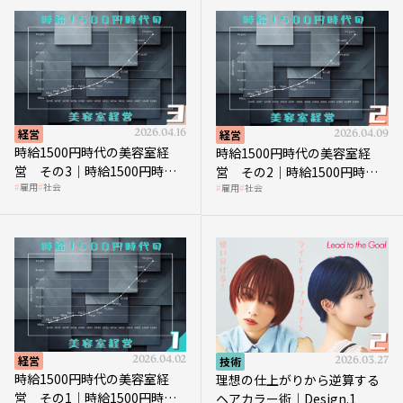
経営
2026.04.16
経営
2026.04.09
時給1500円時代の美容室経
時給1500円時代の美容室経
営 その3｜時給1500円時
営 その2｜時給1500円時代
雇用
社会
雇用
社会
代、美容業はどのような影響
に支払う給与はいくらなのか
を受けるのか？
経営
2026.04.02
技術
2026.03.27
時給1500円時代の美容室経
理想の仕上がりから逆算する
営 その1｜時給1500円時代
ヘアカラー術｜Design.1