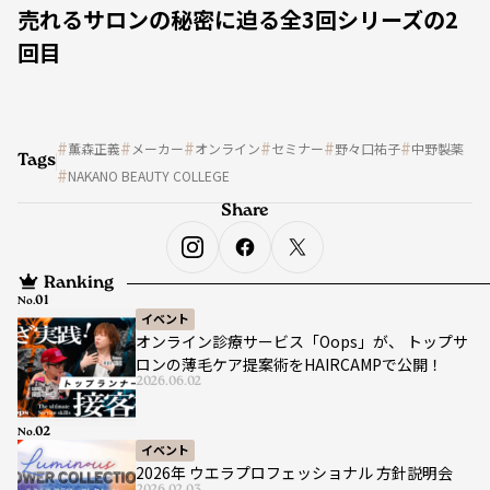
売れるサロンの秘密に迫る全3回シリーズの2
回目
薫森正義
メーカー
オンライン
セミナー
野々口祐子
中野製薬
Tags
NAKANO BEAUTY COLLEGE
Share
Ranking
No.
イベント
オンライン診療サービス「Oops」が、 トップサ
ロンの薄毛ケア提案術をHAIRCAMPで公開！
2026.06.02
No.
イベント
2026年 ウエラプロフェッショナル 方針説明会