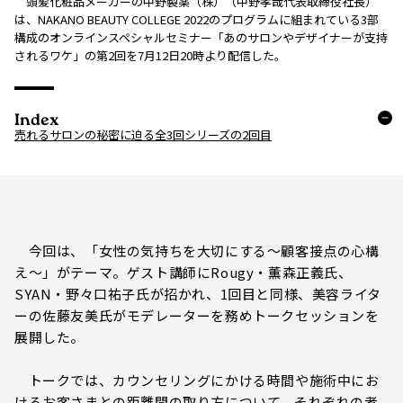
頭髪化粧品メーカーの中野製薬（株）（中野孝哉代表取締役社長）
は、NAKANO BEAUTY COLLEGE 2022のプログラムに組まれている3部
構成のオンラインスペシャルセミナー「あのサロンやデザイナーが支持
されるワケ」の第2回を7月12日20時より配信した。
Index
売れるサロンの秘密に迫る全3回シリーズの2回目
今回は、「女性の気持ちを大切にする～顧客接点の心構
え～」がテーマ。ゲスト講師にRougy・薫森正義氏、
SYAN・野々口祐子氏が招かれ、1回目と同様、美容ライタ
ーの佐藤友美氏がモデレーターを務めトークセッションを
展開した。
トークでは、カウンセリングにかける時間や施術中にお
けるお客さまとの距離間の取り方について、それぞれの考