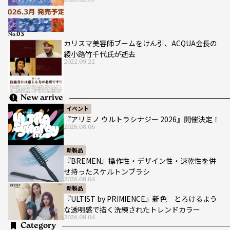
2026.02.03
No.
カリスマ美容師ブームをけん引、ACQUA会長の
綾小路竹千代氏が逝去
2022.09.22
New arrive
イベント
『アリミノ ウルトラシナジー 2026』開催決定！
2026.08.06
新製品
『BREMEN』操作性・デザイン性・速乾性を併
せ持ったスケルトンブラシ
2026.08.04
新製品
『ULTIST by PRIMIENCE』新色 とろけるよう
な透明感で描く洗練されたトレンドカラー
2026.08.04
Category