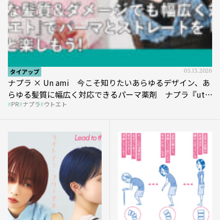
タイアップ
05.13.2026
ナプラ × Un ami 今こそ知りたいあらゆるデザイン、あ
らゆる髪質に幅広く対応できるパーマ薬剤 ナプラ『ut-
PR
ナプラ
ウトエト
et』