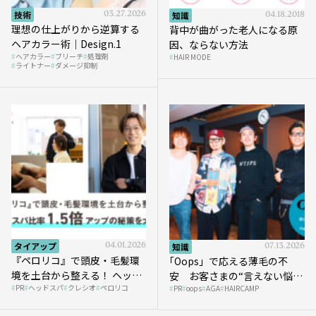
技術
03.27.2026
知識
04.18.2018
理想の仕上がりから逆算する
背中が曲がった老人になる原
ヘアカラー術｜Design.1
因、ならない方法
ヘアカラー
ブリーチ
処理剤
HAIR MODE
ライトナー
ダメージ抑制
タイアップ
04.01.2026
知識
07.13.2026
『ペロリコ』で頭皮・毛髪環
｢Oops」で応える薄毛の不
境を土台から整える！ ヘッド
安 お客さまの“言えない悩
PR
ヘッドスパ
クレシオ
ペロリコ
スパ比率1.5倍アップの秘策を
PR
oops
AGA
HAIRCAMP
み”にどう向き合う？ ＃01
大公開