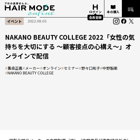
ログイン
本の購入
会員登録
イベント
2022.08.05
NAKANO BEAUTY COLLEGE 2022「女性の気
持ちを大切にする ～顧客接点の心構え～」オ
ンラインで配信
#
薫森正義
#
メーカー
#
オンライン
#
セミナー
#
野々口祐子
#
中野製薬
#
NAKANO BEAUTY COLLEGE