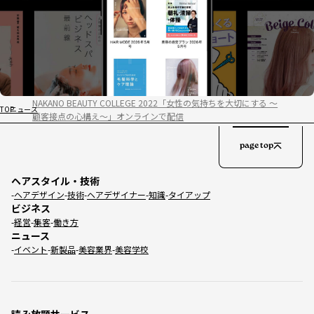
NAKANO BEAUTY COLLEGE 2022「女性の気持ちを大切にする ～
TOP
ニュース
顧客接点の心構え～」オンラインで配信
page top
ヘアスタイル・技術
ヘアデザイン
技術
ヘアデザイナー
知識
タイアップ
ビジネス
経営
集客
働き方
ニュース
イベント
新製品
美容業界
美容学校
読み放題サービス