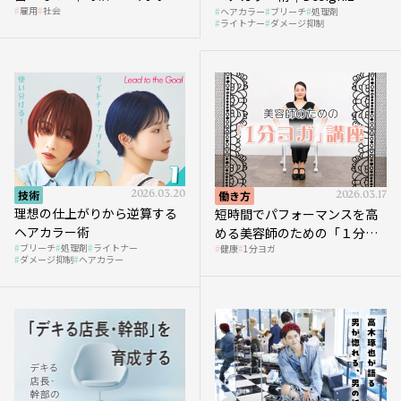
雇用
社会
ヘアカラー
ブリーチ
処理剤
へ向かう社会的背景
ライトナー
ダメージ抑制
技術
2026.03.20
働き方
2026.03.17
理想の仕上がりから逆算する
短時間でパフォーマンスを高
ヘアカラー術
める美容師のための「１分ヨ
ブリーチ
処理剤
ライトナー
健康
1分ヨガ
ガ」講座｜実践編
ダメージ抑制
ヘアカラー