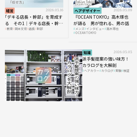
経営
2026.03.16
ヘアデザイナー
2026.03.09
｢デキる店長・幹部」を育成す
『OCEAN TOKYO』高木琢也
る その1｜デキる店長・幹部
が語る 男が惚れる、男の話
教育
岡本文宏
店長
幹部
メンズ
インタビュー
高木琢也
の「任せ方」
OCEAN TOKYO
知識
2026.03.03
派手髪提案の強い味方！
カラログを大解剖
ヘアカラー
カラログ
実験
検証