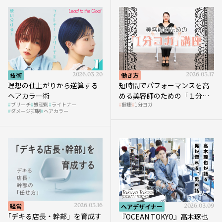
技術
2026.03.20
働き方
2026.03.17
理想の仕上がりから逆算する
短時間でパフォーマンスを高
ヘアカラー術
める美容師のための「１分ヨ
ブリーチ
処理剤
ライトナー
健康
1分ヨガ
ガ」講座｜実践編
ダメージ抑制
ヘアカラー
経営
2026.03.16
ヘアデザイナー
2026.03.09
｢デキる店長・幹部」を育成す
『OCEAN TOKYO』高木琢也