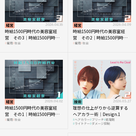
経営
2026.04.16
経営
2026.04.09
時給1500円時代の美容室経
時給1500円時代の美容室経
営 その3｜時給1500円時
営 その2｜時給1500円時代
雇用
社会
雇用
社会
代、美容業はどのような影響
に支払う給与はいくらなのか
を受けるのか？
経営
2026.04.02
技術
2026.03.27
時給1500円時代の美容室経
理想の仕上がりから逆算する
営 その1｜時給1500円時代
ヘアカラー術｜Design.1
雇用
社会
ヘアカラー
ブリーチ
処理剤
へ向かう社会的背景
ライトナー
ダメージ抑制