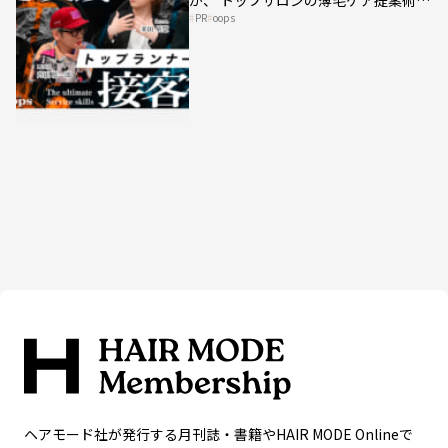
が、 トップサロンの薄毛ケア提案術を
PR
oops
HAIRCAMPで公開！
ヘアモード社が発行する月刊誌・書籍やHAIR MODE Onlineで