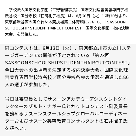
学校法人国際文化学園（平野徹理事長） 国際文化理容美容専門学校
渋谷校／国分寺校（荘司礼子校長）は、6月20日（火）12時30分より、
東京都渋谷区の国立代々木競技場第二体育館において、「SASSOON
SCHOOLSHIP STUDENT HAIRCUT CONTEST 国際文化学園 校内決勝
大会」を開催した。
同コンテストは、9月13日（火）、東京都立川市の立川ステ
ージガーデンでの開催が予定されている「第23回
SASSOONSCHOOLSHIPSTUDENTHAIRCUTCONTEST」
全国大会への出場者を決定する校内決勝大会。国際文化理
容美容専門学校渋谷校／国分寺校各校の予選を通過した86
人の選手が参加した。
当日は審査員としてサスーンアカデミーアシスタントダイ
レクターのゾルト・ナギー氏とカットコンテスト副委員長
を務めるサスーンスクールシップグローバルコーディネー
ターおよびサスーン美容教育コンサルタントの石井曜子氏
を招へい。