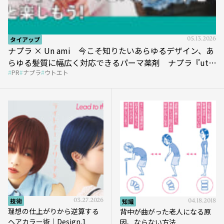
タイアップ
05.13.2026
ナプラ × Un ami 今こそ知りたいあらゆるデザイン、あ
らゆる髪質に幅広く対応できるパーマ薬剤 ナプラ『ut-
PR
ナプラ
ウトエト
et』
技術
03.27.2026
知識
04.18.2018
理想の仕上がりから逆算する
背中が曲がった老人になる原
ヘアカラー術｜Design.1
因、ならない方法