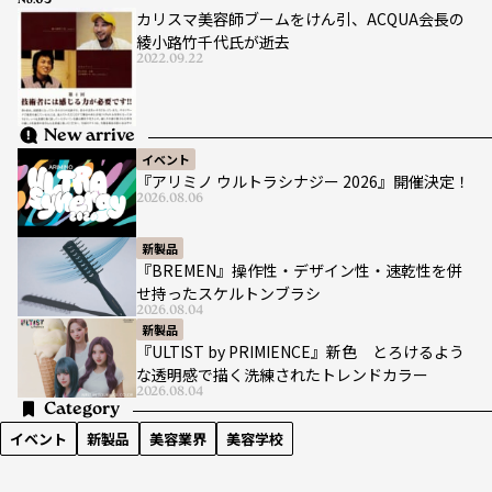
No.
カリスマ美容師ブームをけん引、ACQUA会長の
綾小路竹千代氏が逝去
2022.09.22
New arrive
イベント
『アリミノ ウルトラシナジー 2026』開催決定！
2026.08.06
新製品
『BREMEN』操作性・デザイン性・速乾性を併
せ持ったスケルトンブラシ
2026.08.04
新製品
『ULTIST by PRIMIENCE』新色 とろけるよう
な透明感で描く洗練されたトレンドカラー
2026.08.04
Category
イベント
新製品
美容業界
美容学校