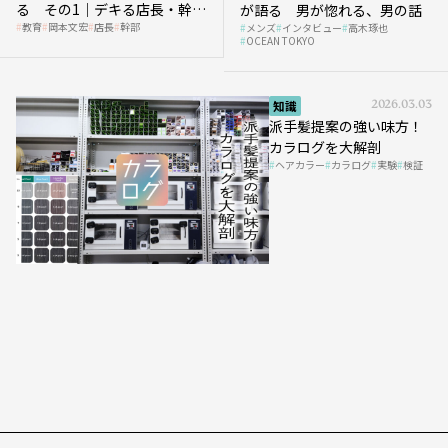
る その1｜デキる店長・幹部
が語る 男が惚れる、男の話
教育
岡本文宏
店長
幹部
メンズ
インタビュー
高木琢也
の「任せ方」
OCEAN TOKYO
知識
2026.03.03
派手髪提案の強い味方！
カラログを大解剖
ヘアカラー
カラログ
実験
検証