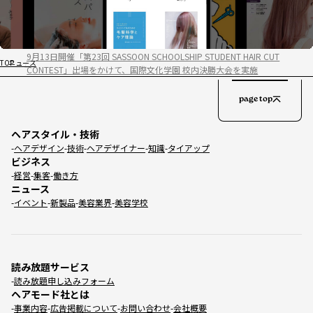
9月13日開催「第23回 SASSOON SCHOOLSHIP STUDENT HAIR CUT
TOP
ニュース
CONTEST」出場をかけて、国際文化学園 校内決勝大会を実施
page top
ヘアスタイル・技術
ヘアデザイン
技術
ヘアデザイナー
知識
タイアップ
ビジネス
経営
集客
働き方
ニュース
イベント
新製品
美容業界
美容学校
読み放題サービス
読み放題申し込みフォーム
ヘアモード社とは
事業内容
広告掲載について
お問い合わせ
会社概要