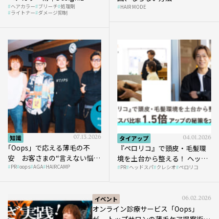
ヘアカラー
ブリーチ
処理剤
HAIR MODE
ライトナー
ダメージ抑制
知識
07.13.2026
タイアップ
04.01.2026
｢Oops」で応える薄毛の不
『ペロリコ』で頭皮・毛髪環
安 お客さまの“言えない悩
境を土台から整える！ ヘッド
PR
oops
AGA
HAIRCAMP
み”にどう向き合う？ ＃01
PR
ヘッドスパ
クレシオ
ペロリコ
スパ比率1.5倍アップの秘策を
大公開
イベント
06.02.2026
オンライン診療サービス「Oops」