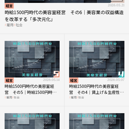
経営
2026.05.21
時給1500円時代の美容室経営 その6｜美容業の収益構造
を改革する「多次元化」
雇用
社会
経営
2026.05.14
経営
2026.05.07
時給1500円時代の美容室経
時給1500円時代の美容室経
営 その5｜時給1500円時代
営 その4｜賃上げ＆生産性向
雇用
社会
雇用
社会
の到来は美容業の収益構造を
上につなげる賢い助成金活用
見直す契機