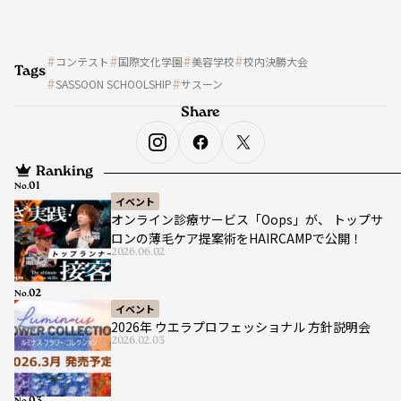
コンテスト
国際文化学園
美容学校
校内決勝大会
Tags
SASSOON SCHOOLSHIP
サスーン
Share
Ranking
No.
イベント
オンライン診療サービス「Oops」が、 トップサ
ロンの薄毛ケア提案術をHAIRCAMPで公開！
2026.06.02
No.
イベント
2026年 ウエラプロフェッショナル 方針説明会
2026.02.03