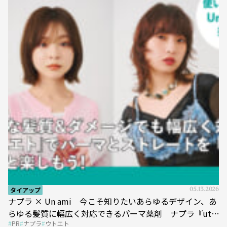
タイアップ
05.13.2026
ナプラ × Un ami 今こそ知りたいあらゆるデザイン、あ
らゆる髪質に幅広く対応できるパーマ薬剤 ナプラ『ut-
PR
ナプラ
ウトエト
et』