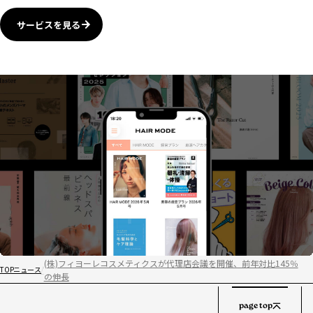
サービスを見る
(株)フィヨーレコスメティクスが代理店会議を開催、前年対比145％
TOP
ニュース
の伸長
page top