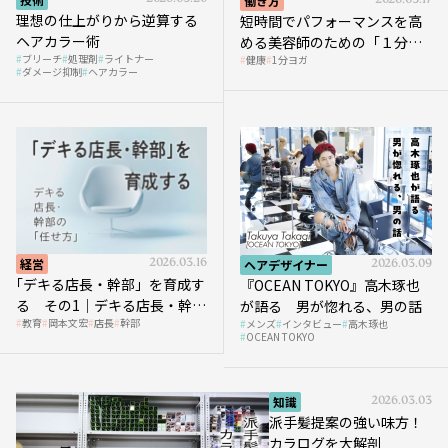
働き方
2026.03.17
理想の仕上がりから逆算する
短時間でパフォーマンスを高
ヘアカラー術
める美容師のための「１分ヨ
ブリーチ
処理剤
ライトナー
健康
1分ヨガ
ガ」講座｜実践編
ダメージ抑制
ヘアカラー
経営
2026.03.16
ヘアデザイナー
2026.03.09
｢デキる店長・幹部」を育成す
『OCEAN TOKYO』高木琢也
る その1｜デキる店長・幹部
が語る 男が惚れる、男の話
教育
岡本文宏
店長
幹部
メンズ
インタビュー
高木琢也
の「任せ方」
OCEAN TOKYO
知識
2026.03.03
派手髪提案の強い味方！
カラログを大解剖