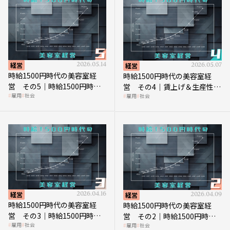
経営
2026.05.14
経営
2026.05.07
時給1500円時代の美容室経
時給1500円時代の美容室経
営 その5｜時給1500円時代
営 その4｜賃上げ＆生産性向
雇用
社会
雇用
社会
の到来は美容業の収益構造を
上につなげる賢い助成金活用
見直す契機
経営
2026.04.16
経営
2026.04.09
時給1500円時代の美容室経
時給1500円時代の美容室経
営 その3｜時給1500円時
営 その2｜時給1500円時代
雇用
社会
雇用
社会
代、美容業はどのような影響
に支払う給与はいくらなのか