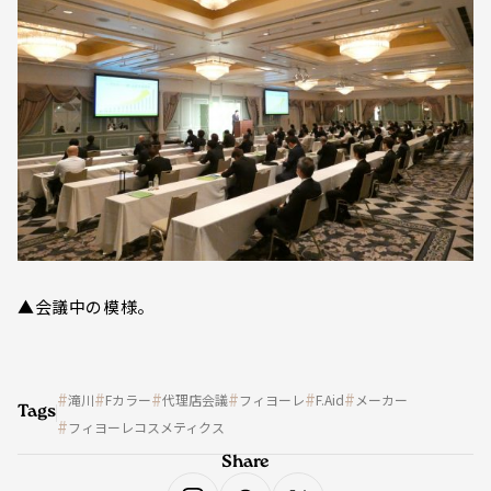
▲会議中の模様。
滝川
Fカラー
代理店会議
フィヨーレ
F.Aid
メーカー
Tags
フィヨーレコスメティクス
Share