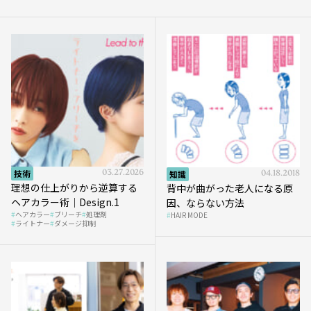
技術
03.27.2026
知識
04.18.2018
理想の仕上がりから逆算する
背中が曲がった老人になる原
ヘアカラー術｜Design.1
因、ならない方法
ヘアカラー
ブリーチ
処理剤
HAIR MODE
ライトナー
ダメージ抑制