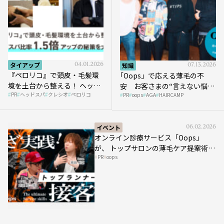
タイアップ
04.01.2026
知識
07.13.2026
『ペロリコ』で頭皮・毛髪環
｢Oops」で応える薄毛の不
境を土台から整える！ ヘッド
安 お客さまの“言えない悩
PR
ヘッドスパ
クレシオ
ペロリコ
スパ比率1.5倍アップの秘策を
PR
oops
AGA
HAIRCAMP
み”にどう向き合う？ ＃01
大公開
イベント
06.02.2026
オンライン診療サービス「Oops」
が、 トップサロンの薄毛ケア提案術を
PR
oops
HAIRCAMPで公開！