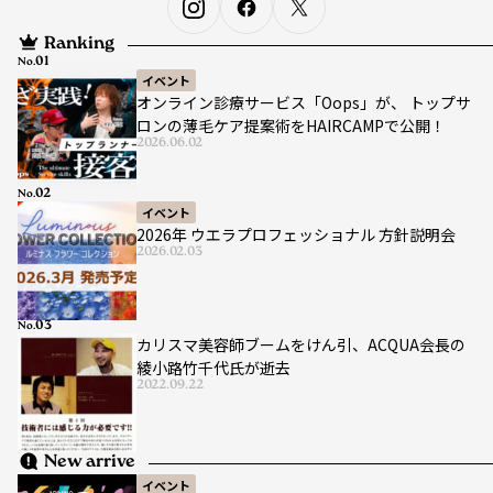
Ranking
No.
イベント
オンライン診療サービス「Oops」が、 トップサ
ロンの薄毛ケア提案術をHAIRCAMPで公開！
2026.06.02
No.
イベント
2026年 ウエラプロフェッショナル 方針説明会
2026.02.03
No.
カリスマ美容師ブームをけん引、ACQUA会長の
綾小路竹千代氏が逝去
2022.09.22
New arrive
イベント