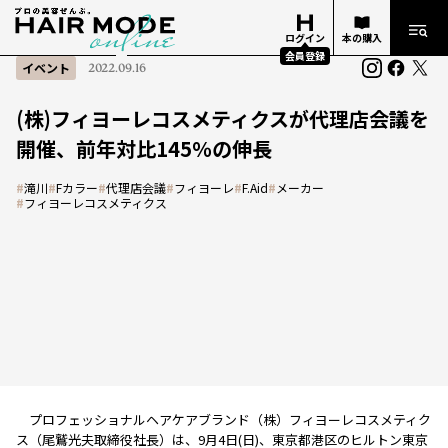
ログイン
本の購入
会員登録
イベント
2022.09.16
(株)フィヨーレコスメティクスが代理店会議を
開催、前年対比145％の伸長
#
滝川
#
Fカラー
#
代理店会議
#
フィヨーレ
#
F.Aid
#
メーカー
#
フィヨーレコスメティクス
プロフェッショナルヘアケアブランド（株）フィヨーレコスメティク
ス（尾鷲光夫取締役社長）は、9月4日(日)、東京都港区のヒルトン東京