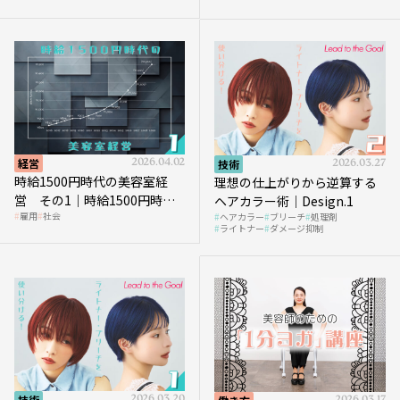
を受けるのか？
経営
2026.04.02
技術
2026.03.27
時給1500円時代の美容室経
理想の仕上がりから逆算する
営 その1｜時給1500円時代
ヘアカラー術｜Design.1
雇用
社会
ヘアカラー
ブリーチ
処理剤
へ向かう社会的背景
ライトナー
ダメージ抑制
技術
2026.03.20