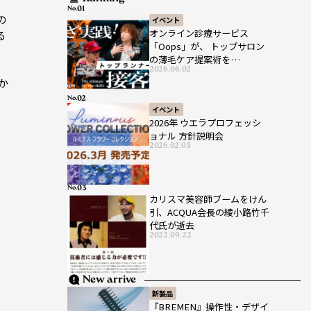
、
No.
の
イベント
オンライン診療サービス
る
「Oops」が、 トップサロン
の薄毛ケア提案術を
2026.06.02
HAIRCAMPで公開！
か
No.
イベント
2026年 ウエラプロフェッシ
ョナル 方針説明会
2026.02.03
No.
カリスマ美容師ブームをけん
引、ACQUA会長の綾小路竹千
代氏が逝去
2022.09.22
New arrive
新製品
『BREMEN』操作性・デザイ