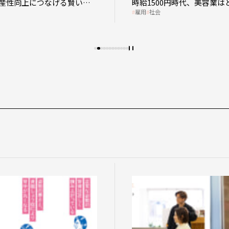
なげる賢い助
時給1500円時代、美容業はどのような
雇用
社会
影響を受けるのか？