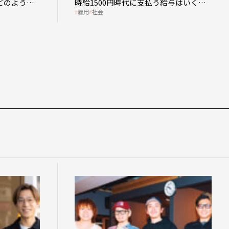
時給1500円時代に支払う給与はいくら
時給15
雇用
社会
雇用
社会
なのか