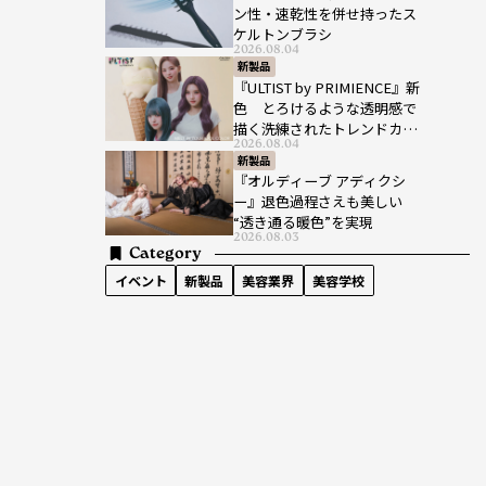
ン性・速乾性を併せ持ったス
ケルトンブラシ
2026.08.04
新製品
『ULTIST by PRIMIENCE』新
色 とろけるような透明感で
描く洗練されたトレンドカラ
2026.08.04
ー
新製品
『オルディーブ アディクシ
ー』退色過程さえも美しい
“透き通る暖色”を実現
2026.08.03
Category
イベント
新製品
美容業界
美容学校