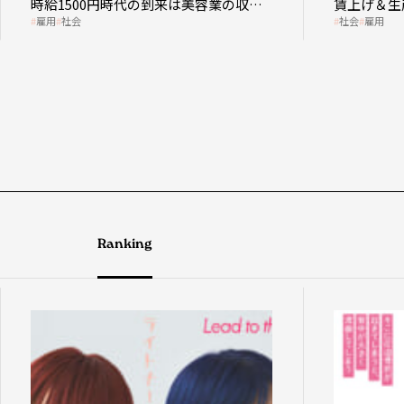
00円時代の到来は美容業の収益
賃上げ＆生産性向上につ
社会
雇用
直す契機
成金活用
Ranking