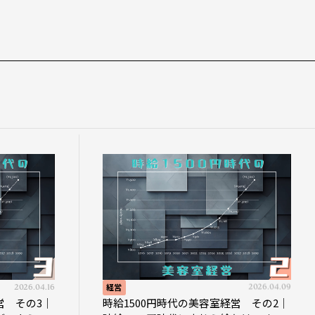
経営
2026.04.09
経営
時給1500円時代の美容室経営 その2｜
時給15