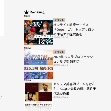
Ranking
No.
イベント
オンライン診療サービス
「Oops」が、 トップサロン
の薄毛ケア提案術を
2026.06.02
HAIRCAMPで公開！
No.
イベント
2026年 ウエラプロフェッシ
ョナル 方針説明会
2026.02.03
No.
カリスマ美容師ブームをけん
引、ACQUA会長の綾小路竹千
代氏が逝去
だ
2022.09.22