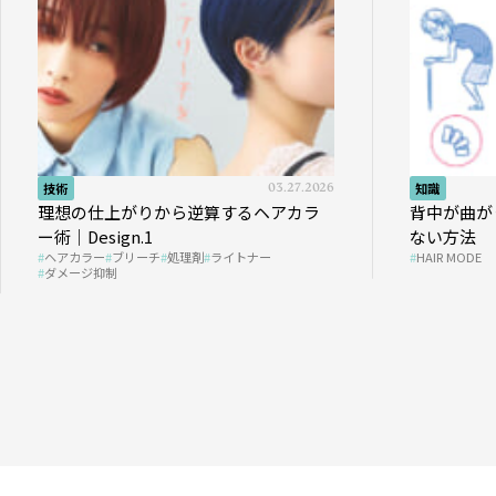
03.27.2026
知識
仕上がりから逆算するヘアカラ
背中が曲がった老人に
sign.1
ない方法
ー
ブリーチ
処理剤
ライトナー
HAIR MODE
抑制