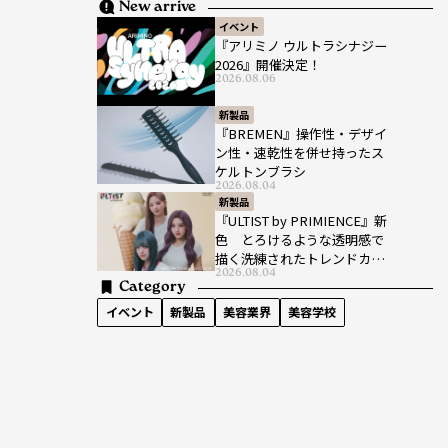
New arrive
イベント
『アリミノ ウルトラシナジー
2026』開催決定！
2026.08.06
新製品
『BREMEN』操作性・デザイ
ン性・速乾性を併せ持ったス
ケルトンブラシ
2026.08.04
新製品
『ULTIST by PRIMIENCE』新
色 とろけるような透明感で
描く洗練されたトレンドカラ
2026.08.04
ー
Category
イベント
新製品
美容業界
美容学校