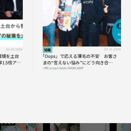
知識
07.13.2026
イベント
｢Oops」で応える薄毛の不安 お客さ
オンラ
まの“言えない悩み”にどう向き合
トップ
PR
oops
AGA
HAIRCAMP
PR
oops
う？ ＃01
HAIR