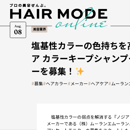
Aug.
美容業界
08
塩基性カラーの色持ちを
ア カラーキープシャンプ
ーを募集！
#
募集
#
ヘアカラー
#
メーカー
#
ヘアケア
#
ムーラン
塩基性カラーの弱点を解消する『ノジア 
メーカーである（株）ム－ランエムーラン