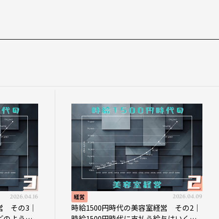
経営
2026.04.09
経営
時給1500円時代の美容室経営 その2｜
時給1500
時給1500円時代に支払う給与はいくら
時給1500