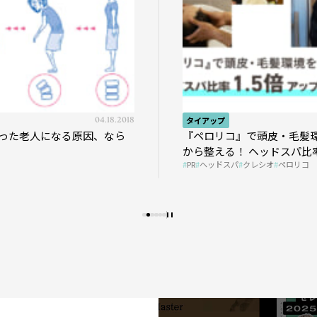
04.18.2018
タイアップ
04.01.2026
なる原因、なら
『ペロリコ』で頭皮・毛髪環境を土台
から整える！ ヘッドスパ比率1.5倍アッ
PR
ヘッドスパ
クレシオ
ペロリコ
プの秘策を大公開