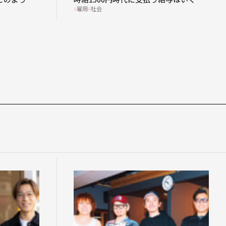
雇用
社会
雇用
社会
なのか