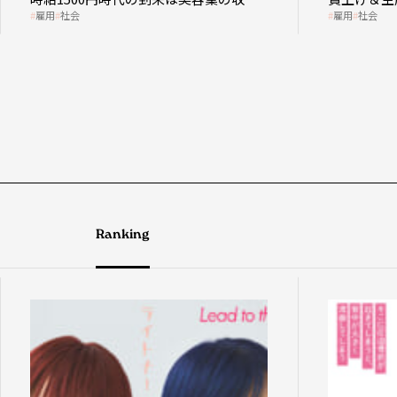
雇用
社会
契機
成金活用
Ranking