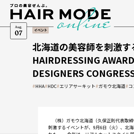
Aug.
イベント
07
北海道の美容師を刺激する
HAIRDRESSING AWA
DESIGNERS CONGR
#
HHA
#
HDC
#
エリアサーキット
#
ガモウ北海道
#
コ
（株）ガモウ北海道（久保正則代表取締
刺激するイベントが、9月6日（火）、北