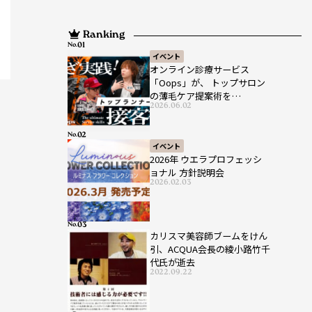
Ranking
No.
イベント
オンライン診療サービス
「Oops」が、 トップサロン
の薄毛ケア提案術を
2026.06.02
HAIRCAMPで公開！
No.
イベント
2026年 ウエラプロフェッシ
ョナル 方針説明会
2026.02.03
No.
カリスマ美容師ブームをけん
引、ACQUA会長の綾小路竹千
代氏が逝去
2022.09.22