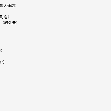
S札幌大通店）
）
西町店）
枝（綿久楽）
R）
er）