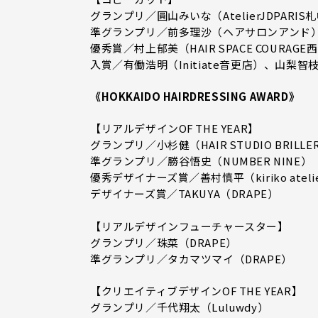
グランプリ／圓山みいな（AtelierJDPARI
準グランプリ／前多理沙（ヘアサロンアンド
優秀賞／村上郁美（HAIR SPACE COURAGE
入賞／有働浩明（Initiate音更店）、山梨智
《HOKKAIDO HAIRDRESSING AWARD》
【リアルデザインOF THE YEAR】
グランプリ／小杉健（HAIR STUDIO BRILLE
準グランプリ／勝谷悟史（NUMBER NINE）
優秀デザイナーズ賞／善村慎平（kiriko ateli
デザイナーズ賞／TAKUYA（DRAPE）
【リアルデザインフューチャースター】
グランプリ／珠菜（DRAPE）
準グランプリ／タカマツマイ（DRAPE）
【クリエイティブデザインOF THE YEAR】
グランプリ／千代翔太（Luluwdy）