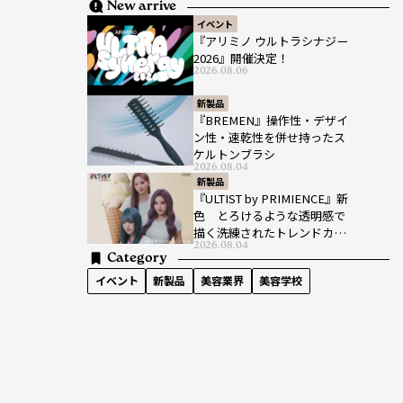
New arrive
イベント
『アリミノ ウルトラシナジー
2026』開催決定！
2026.08.06
新製品
『BREMEN』操作性・デザイ
ン性・速乾性を併せ持ったス
ケルトンブラシ
2026.08.04
新製品
『ULTIST by PRIMIENCE』新
色 とろけるような透明感で
描く洗練されたトレンドカラ
2026.08.04
ー
Category
イベント
新製品
美容業界
美容学校