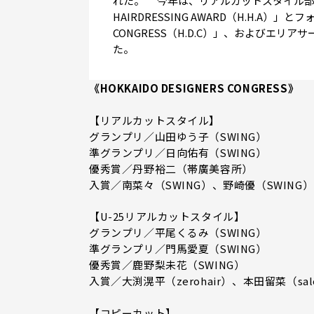
れた。 今年は、リアルカットスタイル部門
HAIRDRESSING AWARD（H.H.A）」と
CONGRESS（H.D.C）」、およびエ
た。
《HOKKAIDO DESIGNERS CONGRESS》
【リアルカットスタイル】
グランプリ／山田ゆう子（SWING）
準グランプリ／日向佑有（SWING）
優秀賞／丹野裕二（帯廣美容所）
入賞／南菜々（SWING）、野崎優（SWING）
【U-25リアルカットスタイル】
グランプリ／平尾くるみ（SWING）
準グランプリ／門馬愛夏（SWING）
優秀賞／鹿野梨未花（SWING）
入賞／大渕滉平（zerohair）、本田留菜（sal
【コピーカット】