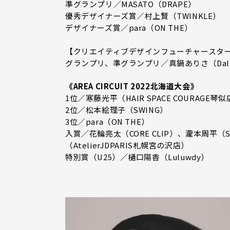
準グランプリ／MASATO（DRAPE）
優秀デザイナーズ賞／村上賢（TWINKLE）
デザイナーズ賞／para（ON THE）
【クリエイティブデザインフューチャースタ
グランプリ、準グランプリ／真鍋ありさ（Dali by
《AREA CIRCUIT 2022北海道大会》
1位／寒藤光平（HAIR SPACE COURAGE琴
2位／松本絵理子（SWING）
3位／para（ON THE）
入賞／花輪亮太（CORE CLIP）、瀧本周平（
（AtelierJDPARIS札幌宮の沢店）
特別賞（U25）／樋口陽香（Luluwdy）