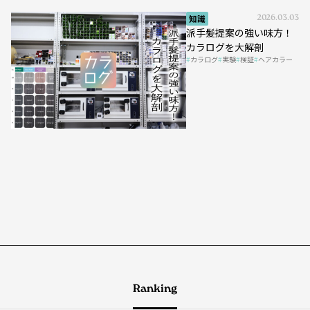
知識
2026.03.03
派手髪提案の強い味方！
カラログを大解剖
カラログ
実験
検証
ヘアカラー
Ranking