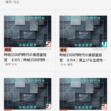
雇用
社会
経営
2026.05.14
経営
2026.05.07
時給1500円時代の美容室経
時給1500円時代の美容室経
営 その5｜時給1500円時代
営 その4｜賃上げ＆生産性向
雇用
社会
社会
雇用
の到来は美容業の収益構造を
上につなげる賢い助成金活用
見直す契機