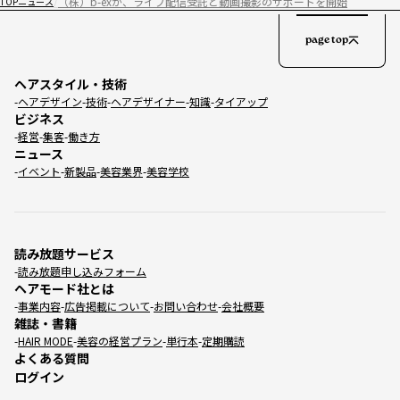
（株）b-exが、ライブ配信受託と動画撮影のサポートを開始
TOP
ニュース
page top
ヘアスタイル・技術
ヘアデザイン
技術
ヘアデザイナー
知識
タイアップ
ビジネス
経営
集客
働き方
ニュース
イベント
新製品
美容業界
美容学校
読み放題サービス
読み放題申し込みフォーム
ヘアモード社とは
事業内容
広告掲載について
お問い合わせ
会社概要
雑誌・書籍
HAIR MODE
美容の経営プラン
単行本
定期購読
よくある質問
ログイン