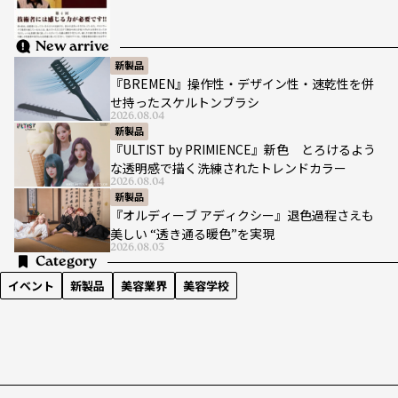
New arrive
新製品
『BREMEN』操作性・デザイン性・速乾性を併
せ持ったスケルトンブラシ
2026.08.04
新製品
『ULTIST by PRIMIENCE』新色 とろけるよう
な透明感で描く洗練されたトレンドカラー
2026.08.04
新製品
『オルディーブ アディクシー』退色過程さえも
美しい “透き通る暖色”を実現
2026.08.03
Category
イベント
新製品
美容業界
美容学校