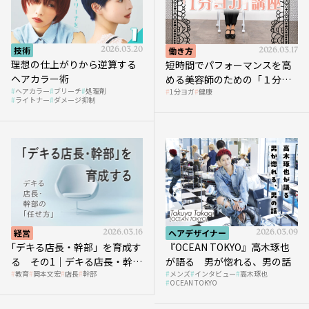
技術
2026.03.20
働き方
2026.03.17
理想の仕上がりから逆算する
短時間でパフォーマンスを高
ヘアカラー術
める美容師のための「１分ヨ
ヘアカラー
ブリーチ
処理剤
1分ヨガ
健康
ガ」講座｜実践編
ライトナー
ダメージ抑制
経営
2026.03.16
ヘアデザイナー
2026.03.09
｢デキる店長・幹部」を育成す
『OCEAN TOKYO』高木琢也
る その1｜デキる店長・幹部
が語る 男が惚れる、男の話
教育
岡本文宏
店長
幹部
メンズ
インタビュー
高木琢也
の「任せ方」
OCEAN TOKYO