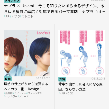
タイアップ
05.13.2026
ナプラ × Un ami 今こそ知りたいあらゆるデザイン、あ
らゆる髪質に幅広く対応できるパーマ薬剤 ナプラ『ut-
PR
ナプラ
ウトエト
et』
技術
03.27.2026
知識
04.18.2018
理想の仕上がりから逆算する
背中が曲がった老人になる原
ヘアカラー術｜Design.1
因、ならない方法
処理剤
ライトナー
ダメージ抑制
HAIR MODE
ヘアカラー
ブリーチ