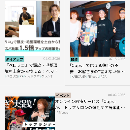
タイアップ
04.01.2026
知識
07.13.2026
『ペロリコ』で頭皮・毛髪環
｢Oops」で応える薄毛の不
境を土台から整える！ ヘッド
安 お客さまの“言えない悩
ペロリコ
PR
ヘッドスパ
クレシオ
スパ比率1.5倍アップの秘策を
HAIRCAMP
PR
oops
AGA
み”にどう向き合う？ ＃01
大公開
イベント
06.02.2026
オンライン診療サービス「Oops」
が、 トップサロンの薄毛ケア提案術を
PR
oops
HAIRCAMPで公開！