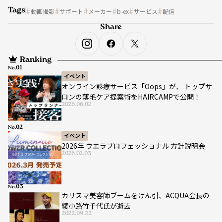
Tags
動画撮影
サポート
メーカー
b-ex
サービス
配信
Share
Ranking
No.
イベント
オンライン診療サービス「Oops」が、 トップサ
ロンの薄毛ケア提案術をHAIRCAMPで公開！
2026.06.02
No.
イベント
2026年 ウエラプロフェッショナル 方針説明会
2026.02.03
No.
カリスマ美容師ブームをけん引、ACQUA会長の
綾小路竹千代氏が逝去
2022.09.22