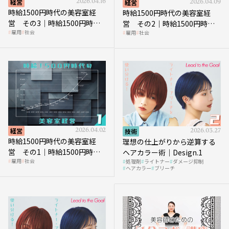
経営
2026.04.16
経営
2026.04.09
時給1500円時代の美容室経
時給1500円時代の美容室経
営 その3｜時給1500円時
営 その2｜時給1500円時代
雇用
社会
雇用
社会
代、美容業はどのような影響
に支払う給与はいくらなのか
を受けるのか？
経営
2026.04.02
技術
2026.03.27
時給1500円時代の美容室経
理想の仕上がりから逆算する
営 その1｜時給1500円時代
ヘアカラー術｜Design.1
雇用
社会
処理剤
ライトナー
ダメージ抑制
へ向かう社会的背景
ヘアカラー
ブリーチ