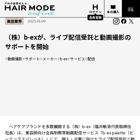
ログイン
本の購入
会員登録
美容業界
2023.01.09
（株）b-exが、ライブ配信受託と動画撮影の
サポートを開始
#
動画撮影
#
サポート
#
メーカー
#
b-ex
#
サービス
#
配信
ヘアケアブランドを多数展開する（株）b-ex（福井敏浩代表取締役
社長）は、美容師向け会員制教育動画配信サービス『b-ex palette（ビ
ーエックスパレット）』にて、個人・企業に向けたライブ配信受託と動