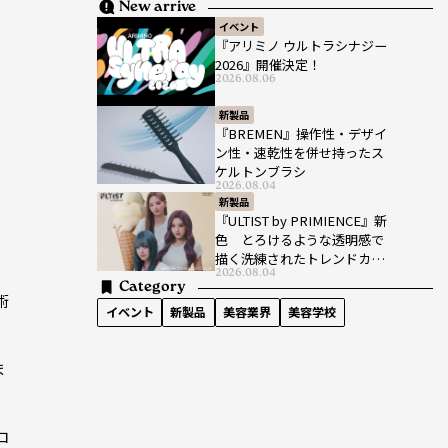
New arrive
イベント
『アリミノ ウルトラシナジー
2026』開催決定！
2026.08.06
新製品
『BREMEN』操作性・デザイ
ン性・速乾性を併せ持ったス
ケルトンブラシ
2026.08.04
新製品
『ULTIST by PRIMIENCE』新
色 とろけるような透明感で
描く洗練されたトレンドカラ
2026.08.04
ー
Category
術
イベント
新製品
美容業界
美容学校
ま
ロ