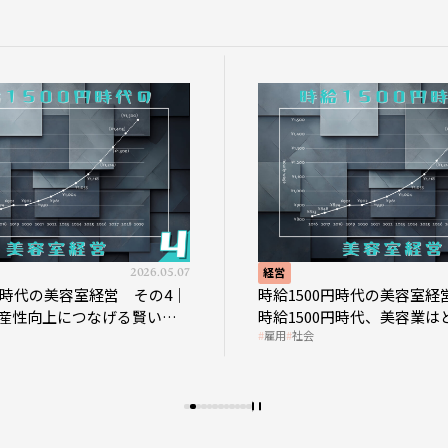
2026.05.07
経営
0円時代の美容室経営 その4｜
時給1500円時代の美容室経
産性向上につなげる賢い助
時給1500円時代、美容業は
雇用
社会
影響を受けるのか？