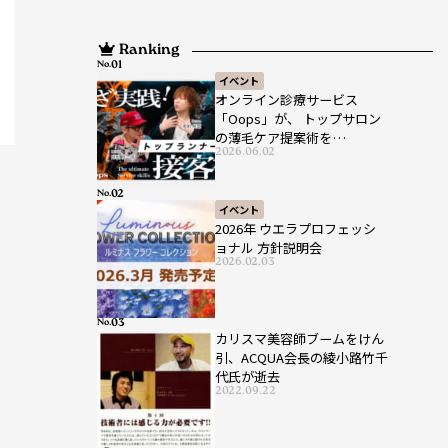
Ranking
No.
イベント
オンライン診療サービス
「Oops」が、 トップサロン
の薄毛ケア提案術を
2026.06.02
HAIRCAMPで公開！
No.
イベント
2026年 ウエラプロフェッシ
ョナル 方針説明会
2026.02.03
No.
カリスマ美容師ブームをけん
引、ACQUA会長の綾小路竹千
代氏が逝去
2022.09.22