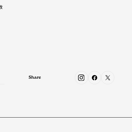
数
を
フ
Share