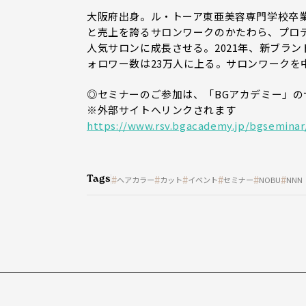
大阪府出身。ル・トーア東亜美容専門学校卒業
と売上を誇るサロンワークのかたわら、プロデ
人気サロンに成長させる。2021年、新ブランド
ォロワー数は23万人に上る。サロンワーク
◎セミナーのご参加は、「BGアカデミー」
※外部サイトへリンクされます
https://www.rsv.bgacademy.jp/bgseminar
Tags
ヘアカラー
カット
イベント
セミナー
NOBU
NNN