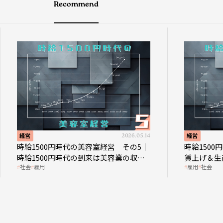
Recommend
経営
2026.05.14
経営
時給1500円時代の美容室経営 その5｜
時給150
時給1500円時代の到来は美容業の収益
賃上げ＆生
社会
雇用
雇用
社会
構造を見直す契機
成金活用