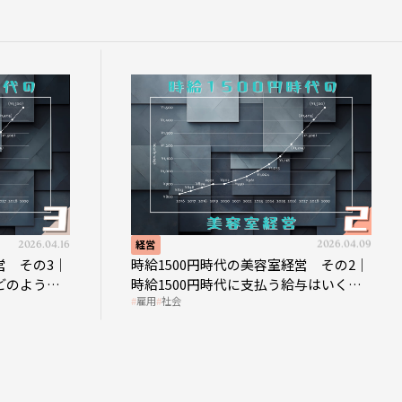
2026.04.16
経営
2026.04.09
営 その3｜
時給1500円時代の美容室経営 その2｜
どのような
時給1500円時代に支払う給与はいくら
雇用
社会
なのか