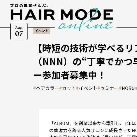
Aug.
イベント
07
【時短の技術が学べるリ
（NNN）の“丁寧でかつ
ー参加者募集中！
#
ヘアカラー
#
カット
#
イベント
#
セミナー
#
NOBU
「ALBUM」を創業以来から牽引し、1年
の集客力を誇る人気サロンに成長させたN