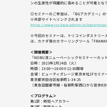
ンの生産性が飛躍的に高めることが可能とな
◎セミナーのご参加は、「BGアカデミー」
※外部サイトへリンクされます
https://www.rsv.bgacademy.jp/bgseminar
※今回のセミナーは、トリコインダストリー
は、カナダ発のカラーリングツール「FRAM
＜開催概要＞
「NOBU流ニューベーシックセミナー～カッ
日時：2023年2月14日（火）
時間：13:00～16:00※12:30開場
会場：ビューティガレージ東京本社2Fセミナ
東京都世田谷区桜新町1-34-25
（東急田園都市線・桜新町駅西口から徒歩8分
＜プログラム＞
第1部：時短ヘアカラー
第2部：時短カット