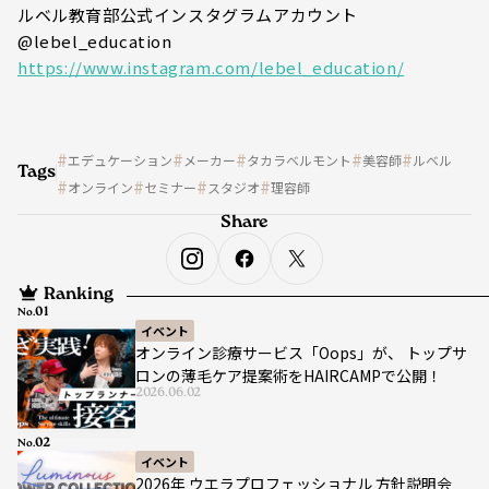
ルベル教育部公式インスタグラムアカウント
@lebel_education
https://www.instagram.com/lebel_education/
エデュケーション
メーカー
タカラベルモント
美容師
ルベル
Tags
オンライン
セミナー
スタジオ
理容師
Share
Ranking
No.
イベント
オンライン診療サービス「Oops」が、 トップサ
ロンの薄毛ケア提案術をHAIRCAMPで公開！
2026.06.02
No.
イベント
2026年 ウエラプロフェッショナル 方針説明会