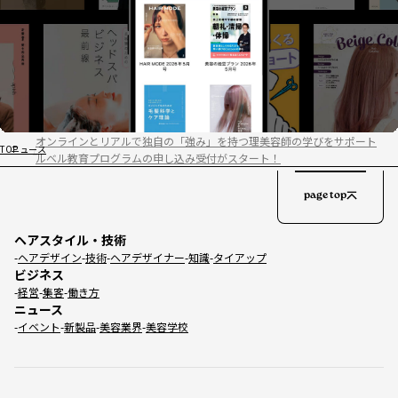
オンラインとリアルで独自の「強み」を持つ理美容師の学びをサポート
TOP
ニュース
ルベル教育プログラムの申し込み受付がスタート！
page top
ヘアスタイル・技術
ヘアデザイン
技術
ヘアデザイナー
知識
タイアップ
ビジネス
経営
集客
働き方
ニュース
イベント
新製品
美容業界
美容学校