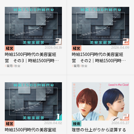
経営
2026.04.16
経営
2026.04.09
時給1500円時代の美容室経
時給1500円時代の美容室経
営 その3｜時給1500円時
営 その2｜時給1500円時代
雇用
社会
雇用
社会
代、美容業はどのような影響
に支払う給与はいくらなのか
を受けるのか？
経営
2026.04.02
技術
2026.03.27
時給1500円時代の美容室経
理想の仕上がりから逆算する