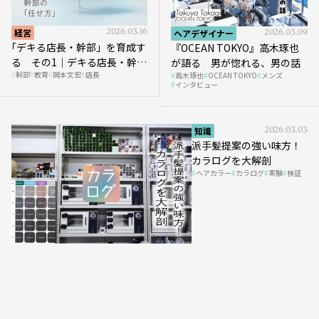
経営
2026.03.16
ヘアデザイナー
2026.03.09
｢デキる店長・幹部」を育成す
『OCEAN TOKYO』高木琢也
る その1｜デキる店長・幹部
が語る 男が惚れる、男の話
幹部
教育
岡本文宏
店長
高木琢也
OCEAN TOKYO
メンズ
の「任せ方」
インタビュー
知識
2026.03.03
派手髪提案の強い味方！
カラログを大解剖
ヘアカラー
カラログ
実験
検証