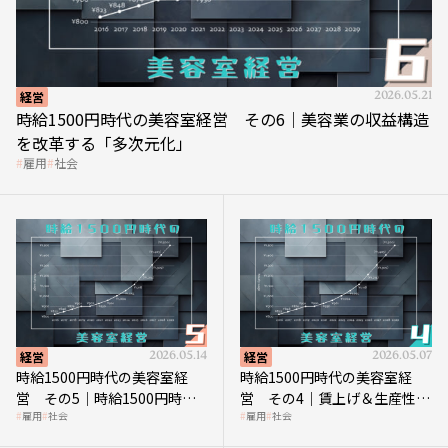
経営
2026.05.21
時給1500円時代の美容室経営 その6｜美容業の収益構造
を改革する「多次元化」
雇用
社会
経営
2026.05.14
経営
2026.05.07
時給1500円時代の美容室経
時給1500円時代の美容室経
営 その5｜時給1500円時代
営 その4｜賃上げ＆生産性向
雇用
社会
雇用
社会
の到来は美容業の収益構造を
上につなげる賢い助成金活用
見直す契機