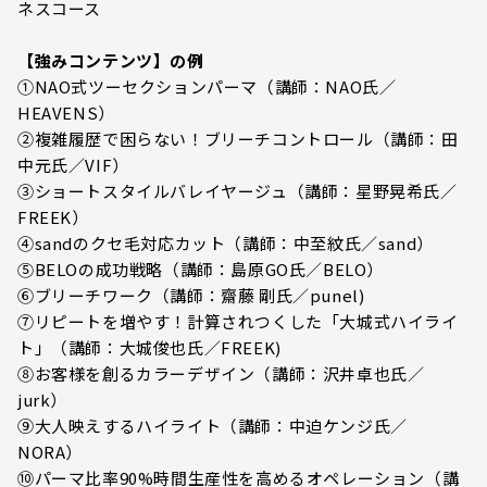
ネスコース
【強みコンテンツ】の例
①NAO式ツーセクションパーマ（講師：NAO氏／
HEAVENS）
②複雑履歴で困らない！ブリーチコントロール（講師：田
中元氏／VIF）
③ショートスタイルバレイヤージュ（講師：星野晃希氏／
FREEK）
④sandのクセ毛対応カット（講師：中至紋氏／sand）
⑤BELOの成功戦略（講師：島原GO氏／BELO）
⑥ブリーチワーク（講師：齋藤 剛氏／punel)
⑦リピートを増やす！計算されつくした「大城式ハイライ
ト」（講師：大城俊也氏／FREEK)
⑧お客様を創るカラーデザイン（講師：沢井卓也氏／
jurk）
⑨大人映えするハイライト（講師：中迫ケンジ氏／
NORA）
⑩パーマ比率90%時間生産性を高めるオペレーション（講