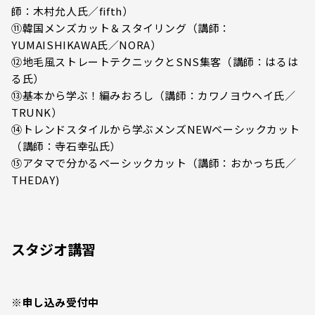
師：木村允人氏／fifth）
⑪韓国メンズカット＆スタイリング（講師：
YUMAISHIKAWA氏／NORA）
⑫地毛風ストレートテクニックとSNS集客（講師：はるは
る氏）
⑬基本から学ぶ！編みおろし（講師：カワノヨウヘイ氏／
TRUNK）
⑭トレンドスタイルから学ぶメンズNEWベーシックカット
（講師：寺石幸弘氏）
⑮アタマで分かるベーシックカット（講師：おかっち氏／
THEDAY)
スタジオ講習
※申し込み受付中