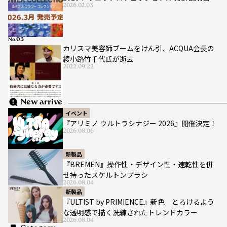
2026.02.03
No.
カリスマ美容師ブームをけん引、ACQUA会長の
綾小路竹千代氏が逝去
2022.09.22
New arrive
イベント
『アリミノ ウルトラシナジー 2026』開催決定！
2026.08.06
新製品
『BREMEN』操作性・デザイン性・速乾性を併
せ持ったスケルトンブラシ
2026.08.04
新製品
『ULTIST by PRIMIENCE』新色 とろけるよう
な透明感で描く洗練されたトレンドカラー
2026.08.04