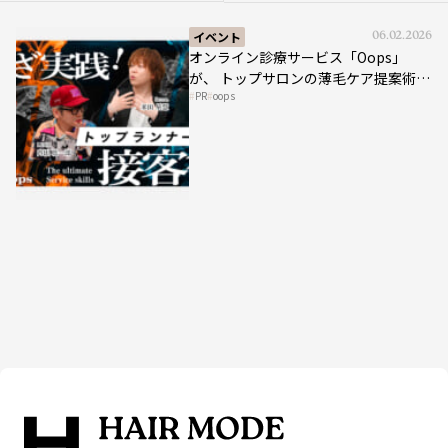
イベント
06.02.2026
オンライン診療サービス「Oops」
が、 トップサロンの薄毛ケア提案術を
PR
oops
HAIRCAMPで公開！