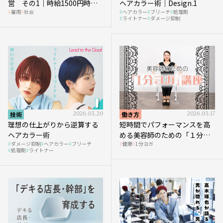
営 その1｜時給1500円時代
ヘアカラー術｜Design.1
雇用
社会
ヘアカラー
ブリーチ
処理剤
へ向かう社会的背景
ライトナー
ダメージ抑制
技術
2026.03.20
働き方
2026.03.17
理想の仕上がりから逆算する
短時間でパフォーマンスを高
ヘアカラー術
める美容師のための「１分ヨ
ダメージ抑制
ヘアカラー
ブリーチ
健康
1分ヨガ
ガ」講座｜実践編
処理剤
ライトナー