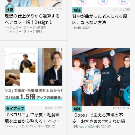
技術
03.27.2026
知識
04.18.2018
理想の仕上がりから逆算する
背中が曲がった老人になる原
ヘアカラー術｜Design.1
因、ならない方法
ヘアカラー
ブリーチ
処理剤
HAIR MODE
ライトナー
ダメージ抑制
タイアップ
04.01.2026
知識
07.13.2026
『ペロリコ』で頭皮・毛髪環
｢Oops」で応える薄毛の不
境を土台から整える！ ヘッド
安 お客さまの“言えない悩
PR
ヘッドスパ
クレシオ
ペロリコ
スパ比率1.5倍アップの秘策を
PR
oops
AGA
HAIRCAMP
み”にどう向き合う？ ＃01
大公開