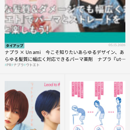
タイアップ
05.13.2026
ナプラ × Un ami 今こそ知りたいあらゆるデザイン、あ
らゆる髪質に幅広く対応できるパーマ薬剤 ナプラ『ut-
PR
ナプラ
ウトエト
et』