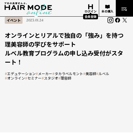
ログイン
本の購入
会員登録
イベント
2023.01.24
オンラインとリアルで独自の「強み」を持つ
理美容師の学びをサポート
ルベル教育プログラムの申し込み受付がスタ
ート！
#
エデュケーション
#
メーカー
#
タカラベルモント
#
美容師
#
ルベル
#
オンライン
#
セミナー
#
スタジオ
#
理容師