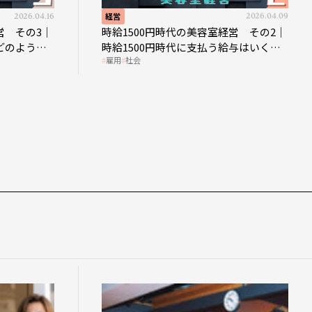
.16
経営
2026.04.09
経営
｜
時給1500円時代の美容室経営 その2｜
時給
な
時給1500円時代に支払う給与はいくら
時給
雇用
社会
雇用
なのか