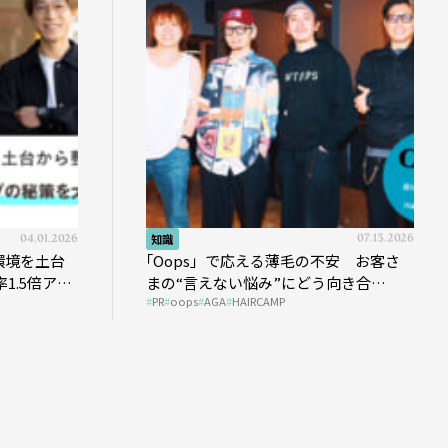
04.01.2026
知識
07.13.2026
を土台
｢Oops」で応える薄毛の不安 お客さ
5倍アッ
まの“言えない悩み”にどう向き合
PR
oops
AGA
HAIRCAMP
う？ ＃01