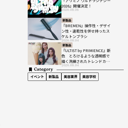
『アリミノ ウルトラシナジー
2026』開催決定！
2026.08.06
新製品
『BREMEN』操作性・デザイ
ン性・速乾性を併せ持ったス
ケルトンブラシ
2026.08.04
新製品
『ULTIST by PRIMIENCE』新
色 とろけるような透明感で
描く洗練されたトレンドカラ
2026.08.04
ー
Category
イベント
新製品
美容業界
美容学校
の