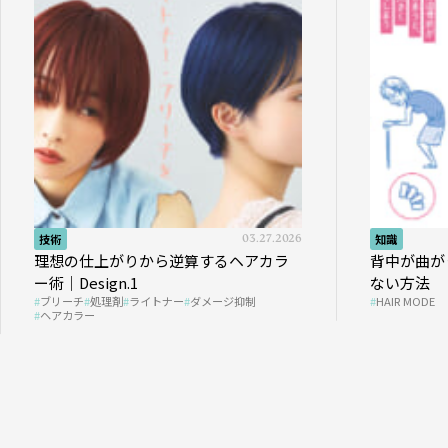
技術
03.27.2026
知識
理想の仕上がりから逆算するヘアカラ
背中が曲がっ
ー術｜Design.1
ない方法
ブリーチ
処理剤
ライトナー
ダメージ抑制
HAIR MODE
ヘアカラー