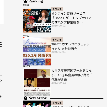
Ranking
No.
イベント
オンライン診療サービス
「Oops」が、 トップサロン
の薄毛ケア提案術を
2026.06.02
HAIRCAMPで公開！
No.
イベント
モ
2026年 ウエラプロフェッシ
ョナル 方針説明会
2026.02.03
No.
カリスマ美容師ブームをけん
ニ
引、ACQUA会長の綾小路竹千
代氏が逝去
ン
2022.09.22
ト
New arrive
イベント