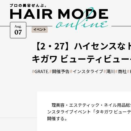
Aug.
イベント
07
【2・27】ハイセンス
キガワ ビューティビューイング
#
GRATE.
#
開催予告
#
インスタライブ
#
滝川
#
商社
#
理美容・エステティック・ネイル用品総
ンスタライブイベント「タキガワ ビューティビュ
開催する。