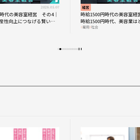
2026.05.07
経営
2026.04
美容室経営 その4｜
時給1500円時代の美容室経営 その3
につなげる賢い助
時給1500円時代、美容業はどのよう
雇用
社会
影響を受けるのか？