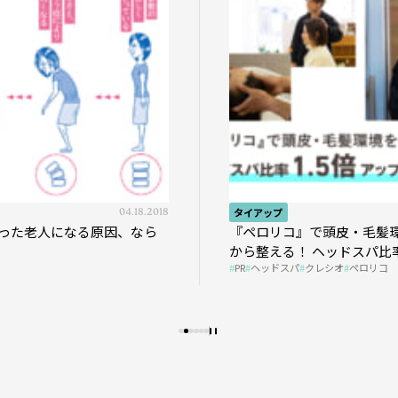
04.18.2018
タイアップ
た老人になる原因、なら
『ペロリコ』で頭皮・毛髪環境
から整える！ ヘッドスパ比率1.
PR
ヘッドスパ
クレシオ
ペロリコ
プの秘策を大公開