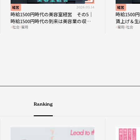
2026.05.14
経営
1500円時代の美容室経営 その5｜
時給1500円時代の
1500円時代の到来は美容業の収益
賃上げ＆生産性向上
雇用
雇用
社会
造を見直す契機
成金活用
Ranking