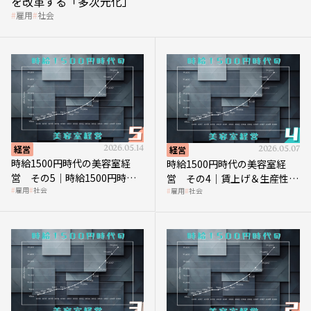
を改革する「多次元化」
雇用
社会
経営
2026.05.14
経営
2026.05.07
時給1500円時代の美容室経
時給1500円時代の美容室経
営 その5｜時給1500円時代
営 その4｜賃上げ＆生産性向
雇用
社会
雇用
社会
の到来は美容業の収益構造を
上につなげる賢い助成金活用
見直す契機