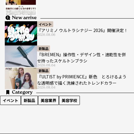
New arrive
イベント
『アリミノ ウルトラシナジー 2026』開催決定！
2026.08.06
新製品
『BREMEN』操作性・デザイン性・速乾性を併
せ持ったスケルトンブラシ
2026.08.04
新製品
『ULTIST by PRIMIENCE』新色 とろけるよう
な透明感で描く洗練されたトレンドカラー
2026.08.04
Category
イベント
新製品
美容業界
美容学校