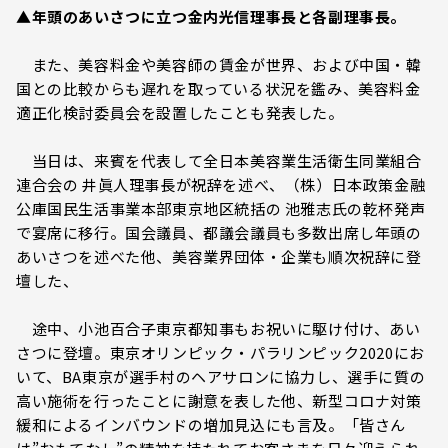
▲年頭のあいさつに立つ金内光信理事長と各副理事長。
また、美容料金や美容師の賃金が世界、および中国・韓
国との比較からも遅れを取っている状況を鑑み、美容料金
適正化検討委員会を設置したことも発表した。
当日は、来賓を代表して全日本美容業生活衛生同業組合
連合会の 井眞人理事長が祝辞を述べ、（株）日本政策金融
公庫国民生活事業本部東京地区統括の 池雅志氏の乾杯発声
で宴席に移行。国会議員、都議会議員も多数出席し年頭の
あいさつを述べた他、美容業界団体・企業も順次祝辞に登
壇した、
途中、小池百合子東京都知事もお祝いに駆け付け、あい
さつに登壇。東京オリンピック・パラリンピック2020にお
いて、BA東京が選手村のヘアサロンに協力し、選手に質の
高い施術を行ったことに謝意を表した他、新型コロナ対策
緩和によるインバウンドの増加見込にも言及。「皆さん