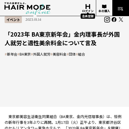
ログイン
本の購入
会員登録
イベント
2023.01.14
「2023年 BA東京新年会」金内理事長が外国
人就労と適性美余料金について言及
#
新年会
#
BA東京
#
外国人就労
#
美容料金
#
団体
#
組合
東京都美容生活衛生同業組合（BA東京、金内光信理事長）は、恒例
の新年行事を3年ぶりに再開。1月17日（火）正午より、東京都渋谷区
のセルリアンタワー東急ホテルで、「2023年 BA東京新年会」を開催し