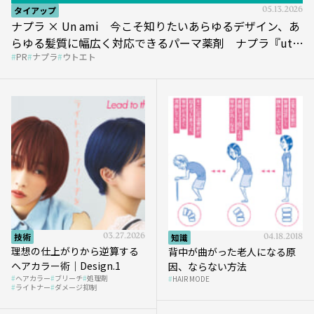
タイアップ
05.13.2026
ナプラ × Un ami 今こそ知りたいあらゆるデザイン、あ
らゆる髪質に幅広く対応できるパーマ薬剤 ナプラ『ut-
PR
ナプラ
ウトエト
et』
技術
03.27.2026
知識
04.18.2018
理想の仕上がりから逆算する
背中が曲がった老人になる原
ヘアカラー術｜Design.1
因、ならない方法
ヘアカラー
ブリーチ
処理剤
HAIR MODE
ライトナー
ダメージ抑制