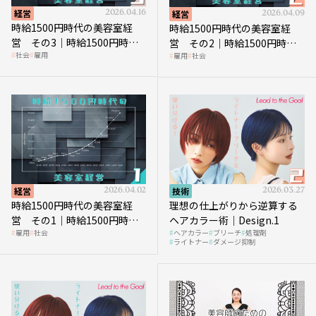
経営
2026.04.16
経営
2026.04.09
時給1500円時代の美容室経
時給1500円時代の美容室経
営 その3｜時給1500円時
営 その2｜時給1500円時代
社会
雇用
雇用
社会
代、美容業はどのような影響
に支払う給与はいくらなのか
を受けるのか？
経営
2026.04.02
技術
2026.03.27
時給1500円時代の美容室経
理想の仕上がりから逆算する
営 その1｜時給1500円時代
ヘアカラー術｜Design.1
雇用
社会
ヘアカラー
ブリーチ
処理剤
へ向かう社会的背景
ライトナー
ダメージ抑制