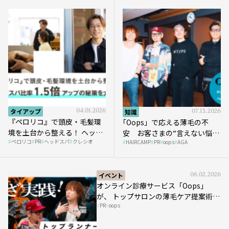
タイアップ
04.01.2026
知識
07.13.2026
『ペロリコ』で頭皮・毛髪環
｢Oops」で応える薄毛の不
境を土台から整える！ ヘッド
安 お客さまの“言えない悩
ペロリコ
PR
ヘッドスパ
クレシオ
スパ比率1.5倍アップの秘策を
HAIRCAMP
PR
oops
AGA
み”にどう向き合う？ ＃01
大公開
イベント
06.02.2026
オンライン診療サービス「Oops」
が、 トップサロンの薄毛ケア提案術を
PR
oops
HAIRCAMPで公開！