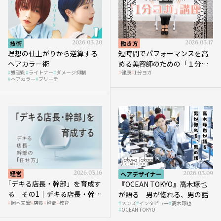
技術
2026.03.20
働き方
2026.03.17
理想の仕上がりから逆算する
短時間でパフォーマンスを高
ヘアカラー術
める美容師のための「１分ヨ
処理剤
ライトナー
ダメージ抑制
健康
1分ヨガ
ガ」講座｜実践編
ヘアカラー
ブリーチ
経営
2026.03.16
ヘアデザイナー
2026.03.09
｢デキる店長・幹部」を育成す
『OCEAN TOKYO』高木琢也
る その1｜デキる店長・幹部
が語る 男が惚れる、男の話
岡本文宏
店長
幹部
教育
メンズ
インタビュー
高木琢也
の「任せ方」
OCEAN TOKYO