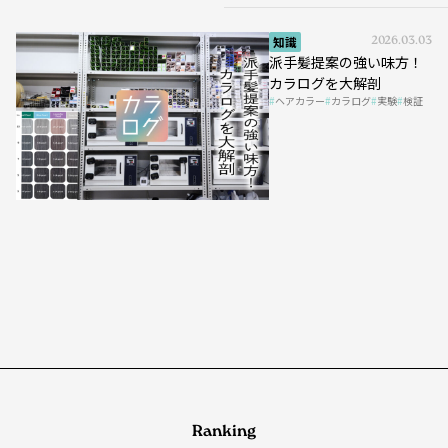
知識
2026.03.03
派手髪提案の強い味方！
カラログを大解剖
ヘアカラー
カラログ
実験
検証
Ranking