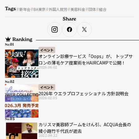
Tags
新年会
BA東京
外国人就労
美容料金
団体
組合
Share
Ranking
No.
イベント
オンライン診療サービス「Oops」が、 トップサ
ロンの薄毛ケア提案術をHAIRCAMPで公開！
2026.06.02
No.
イベント
2026年 ウエラプロフェッショナル 方針説明会
2026.02.03
No.
カリスマ美容師ブームをけん引、ACQUA会長の
綾小路竹千代氏が逝去
2022.09.22