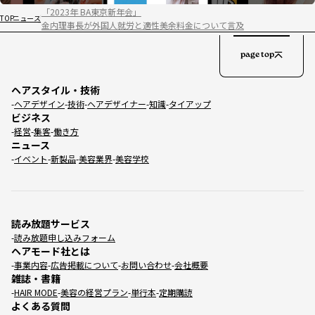
「2023年 BA東京新年会」
TOP
ニュース
金内理事長が外国人就労と適性美余料金について言及
page top
ヘアスタイル・技術
ヘアデザイン
技術
ヘアデザイナー
知識
タイアップ
ビジネス
経営
集客
働き方
ニュース
イベント
新製品
美容業界
美容学校
読み放題サービス
読み放題申し込みフォーム
ヘアモード社とは
事業内容
広告掲載について
お問い合わせ
会社概要
雑誌・書籍
HAIR MODE
美容の経営プラン
単行本
定期購読
よくある質問